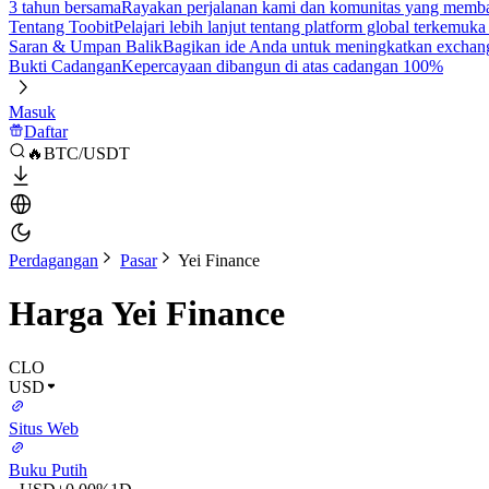
3 tahun bersama
Rayakan perjalanan kami dan komunitas yang mem
Tentang Toobit
Pelajari lebih lanjut tentang platform global terkemuk
Saran & Umpan Balik
Bagikan ide Anda untuk meningkatkan exchan
Bukti Cadangan
Kepercayaan dibangun di atas cadangan 100%
Masuk
Daftar
🔥BTC/USDT
Perdagangan
Pasar
Yei Finance
Harga Yei Finance
CLO
USD
Situs Web
Buku Putih