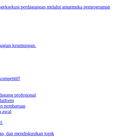
engeksekusi perdagangan melalui antarmuka pemrograman
bagian keuntungan.
kompetitif!
dagang profesional
latform
dan pembaruan
h awal
f.
an, dan mendiskusikan topik