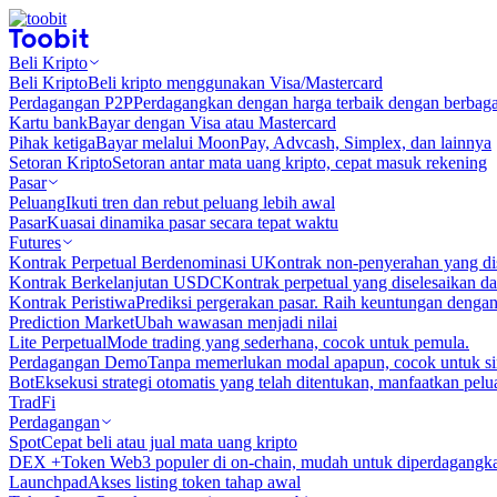
Beli Kripto
Beli Kripto
Beli kripto menggunakan Visa/Mastercard
Perdagangan P2P
Perdagangkan dengan harga terbaik dengan berbaga
Kartu bank
Bayar dengan Visa atau Mastercard
Pihak ketiga
Bayar melalui MoonPay, Advcash, Simplex, dan lainnya
Setoran Kripto
Setoran antar mata uang kripto, cepat masuk rekening
Pasar
Peluang
Ikuti tren dan rebut peluang lebih awal
Pasar
Kuasai dinamika pasar secara tepat waktu
Futures
Kontrak Perpetual Berdenominasi U
Kontrak non-penyerahan yang d
Kontrak Berkelanjutan USDC
Kontrak perpetual yang diselesaikan
Kontrak Peristiwa
Prediksi pergerakan pasar. Raih keuntungan denga
Prediction Market
Ubah wawasan menjadi nilai
Lite Perpetual
Mode trading yang sederhana, cocok untuk pemula.
Perdagangan Demo
Tanpa memerlukan modal apapun, cocok untuk sim
Bot
Eksekusi strategi otomatis yang telah ditentukan, manfaatkan peluan
TradFi
Perdagangan
Spot
Cepat beli atau jual mata uang kripto
DEX +
Token Web3 populer di on-chain, mudah untuk diperdagangk
Launchpad
Akses listing token tahap awal