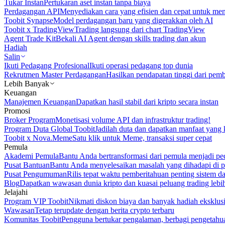
Tukar Instan
Pertukaran aset instan tanpa biaya
Perdagangan API
Menyediakan cara yang efisien dan cepat untuk m
Toobit Synapse
Model perdagangan baru yang digerakkan oleh AI
Toobit x TradingView
Trading langsung dari chart TradingView
Agent Trade Kit
Bekali AI Agent dengan skills trading dan akun
Hadiah
Salin
Ikuti Pedagang Profesional
Ikuti operasi pedagang top dunia
Rekrutmen Master Perdagangan
Hasilkan pendapatan tinggi dari pem
Lebih Banyak
Keuangan
Manajemen Keuangan
Dapatkan hasil stabil dari kripto secara instan
Promosi
Broker Program
Monetisasi volume API dan infrastruktur trading!
Program Duta Global Toobit
Jadilah duta dan dapatkan manfaat yang 
Toobit x Nova.Meme
Satu klik untuk Meme, transaksi super cepat
Pemula
Akademi Pemula
Bantu Anda bertransformasi dari pemula menjadi pe
Pusat Bantuan
Bantu Anda menyelesaikan masalah yang dihadapi di p
Pusat Pengumuman
Rilis tepat waktu pemberitahuan penting sistem 
Blog
Dapatkan wawasan dunia kripto dan kuasai peluang trading lebi
Jelajahi
Program VIP Toobit
Nikmati diskon biaya dan banyak hadiah eksklusi
Wawasan
Tetap terupdate dengan berita crypto terbaru
Komunitas Toobit
Pengguna bertukar pengalaman, berbagi pengetahu