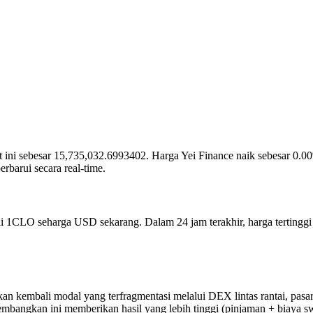
saat ini sebesar 15,735,032.6993402. Harga Yei Finance naik sebesar 0.
arui secara real-time.
eli 1CLO seharga USD sekarang. Dalam 24 jam terakhir, harga terting
ukan kembali modal yang terfragmentasi melalui DEX lintas rantai, pasar
embangkan ini memberikan hasil yang lebih tinggi (pinjaman + biaya sw