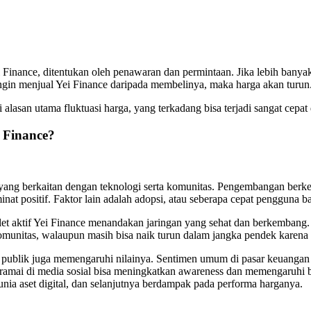
i Finance, ditentukan oleh penawaran dan permintaan. Jika lebih bany
 ingin menjual Yei Finance daripada membelinya, maka harga akan turun
lasan utama fluktuasi harga, yang terkadang bisa terjadi sangat cepat di
 Finance?
ang berkaitan dengan teknologi serta komunitas. Pengembangan berkela
minat positif. Faktor lain adalah adopsi, atau seberapa cepat penggu
t aktif Yei Finance menandakan jaringan yang sehat dan berkembang. S
i komunitas, walaupun masih bisa naik turun dalam jangka pendek karen
si publik juga memengaruhi nilainya. Sentimen umum di pasar keuangan 
 ramai di media sosial bisa meningkatkan awareness dan memengaruhi b
nia aset digital, dan selanjutnya berdampak pada performa harganya.