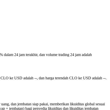
00% dalam 24 jam terakhir, dan volume trading 24 jam adalah
gi CLO ke USD adalah --, dan harga terendah CLO ke USD adalah --.
 uang, dan jembatan siap pakai, memberikan likuiditas global sesuai
ap + jembatan) bagi penyedia likuiditas dan likuiditas jembatan