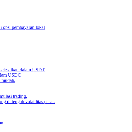
i opsi pembayaran lokal
iselesaikan dalam USDT
 dalam USDC
n mudah.
ulasi trading.
g di tengah volatilitas pasar.
an