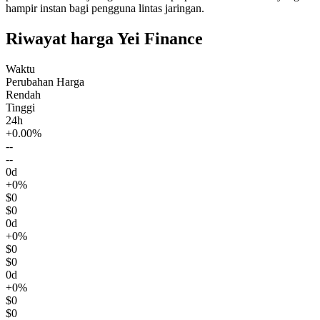
hampir instan bagi pengguna lintas jaringan.
Riwayat harga Yei Finance
Waktu
Perubahan Harga
Rendah
Tinggi
24h
+0.00%
--
--
0d
+0%
$0
$0
0d
+0%
$0
$0
0d
+0%
$0
$0