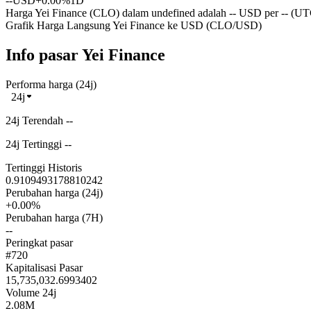
--
USD
+0.00%
1D
Harga Yei Finance (CLO) dalam undefined adalah -- USD per -- (UTC
Grafik Harga Langsung Yei Finance ke USD (CLO/USD)
Info pasar Yei Finance
Performa harga (24j)
24j
24j Terendah --
24j Tertinggi --
Tertinggi Historis
0.9109493178810242
Perubahan harga (24j)
+0.00%
Perubahan harga (7H)
--
Peringkat pasar
#720
Kapitalisasi Pasar
15,735,032.6993402
Volume 24j
2.08M