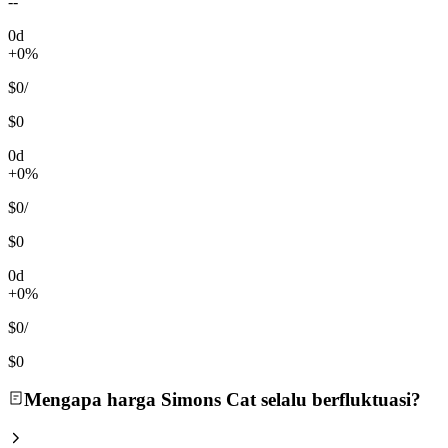
--
0d
+0%
$0
/
$0
0d
+0%
$0
/
$0
0d
+0%
$0
/
$0
Mengapa harga Simons Cat selalu berfluktuasi?