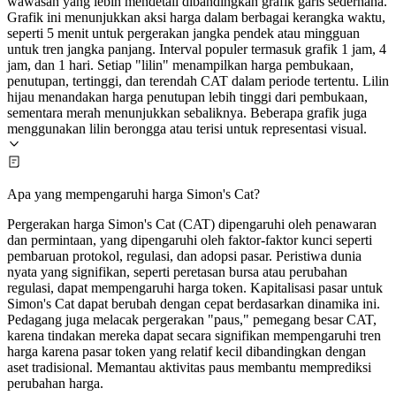
wawasan yang lebih mendetail dibandingkan grafik garis sederhana.
Grafik ini menunjukkan aksi harga dalam berbagai kerangka waktu,
seperti 5 menit untuk pergerakan jangka pendek atau mingguan
untuk tren jangka panjang. Interval populer termasuk grafik 1 jam, 4
jam, dan 1 hari. Setiap "lilin" menampilkan harga pembukaan,
penutupan, tertinggi, dan terendah CAT dalam periode tertentu. Lilin
hijau menandakan harga penutupan lebih tinggi dari pembukaan,
sementara merah menunjukkan sebaliknya. Beberapa grafik juga
menggunakan lilin berongga atau terisi untuk representasi visual.
Apa yang mempengaruhi harga Simon's Cat?
Pergerakan harga Simon's Cat (CAT) dipengaruhi oleh penawaran
dan permintaan, yang dipengaruhi oleh faktor-faktor kunci seperti
pembaruan protokol, regulasi, dan adopsi pasar. Peristiwa dunia
nyata yang signifikan, seperti peretasan bursa atau perubahan
regulasi, dapat mempengaruhi harga token. Kapitalisasi pasar untuk
Simon's Cat dapat berubah dengan cepat berdasarkan dinamika ini.
Pedagang juga melacak pergerakan "paus," pemegang besar CAT,
karena tindakan mereka dapat secara signifikan mempengaruhi tren
harga karena pasar token yang relatif kecil dibandingkan dengan
aset tradisional. Memantau aktivitas paus membantu memprediksi
perubahan harga.