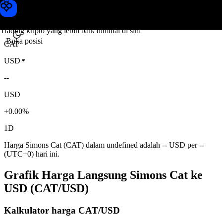
Harga Simons Cat
Toobit
Trading kripto yang lebih baik dimulai di sini
Buka posisi
CAT
USD
--
USD
+0.00%
1D
Harga Simons Cat (CAT) dalam undefined adalah -- USD per --
(UTC+0) hari ini.
Grafik Harga Langsung Simons Cat ke
USD (CAT/USD)
Kalkulator harga CAT/USD