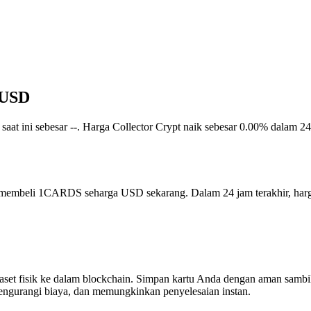
m USD
ar saat ini sebesar --. Harga Collector Crypt naik sebesar 0.00% dalam 2
isa membeli 1CARDS seharga USD sekarang. Dalam 24 jam terakhir, h
i aset fisik ke dalam blockchain. Simpan kartu Anda dengan aman s
mengurangi biaya, dan memungkinkan penyelesaian instan.