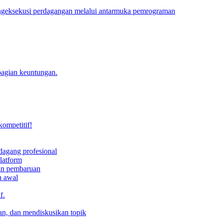
engeksekusi perdagangan melalui antarmuka pemrograman
bagian keuntungan.
kompetitif!
dagang profesional
latform
dan pembaruan
h awal
f.
an, dan mendiskusikan topik