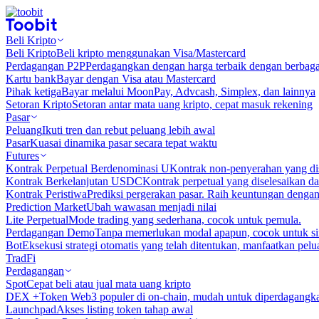
Beli Kripto
Beli Kripto
Beli kripto menggunakan Visa/Mastercard
Perdagangan P2P
Perdagangkan dengan harga terbaik dengan berbaga
Kartu bank
Bayar dengan Visa atau Mastercard
Pihak ketiga
Bayar melalui MoonPay, Advcash, Simplex, dan lainnya
Setoran Kripto
Setoran antar mata uang kripto, cepat masuk rekening
Pasar
Peluang
Ikuti tren dan rebut peluang lebih awal
Pasar
Kuasai dinamika pasar secara tepat waktu
Futures
Kontrak Perpetual Berdenominasi U
Kontrak non-penyerahan yang d
Kontrak Berkelanjutan USDC
Kontrak perpetual yang diselesaikan
Kontrak Peristiwa
Prediksi pergerakan pasar. Raih keuntungan denga
Prediction Market
Ubah wawasan menjadi nilai
Lite Perpetual
Mode trading yang sederhana, cocok untuk pemula.
Perdagangan Demo
Tanpa memerlukan modal apapun, cocok untuk sim
Bot
Eksekusi strategi otomatis yang telah ditentukan, manfaatkan peluan
TradFi
Perdagangan
Spot
Cepat beli atau jual mata uang kripto
DEX +
Token Web3 populer di on-chain, mudah untuk diperdagangk
Launchpad
Akses listing token tahap awal