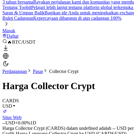
3 tahun bersama
Rayakan perjalanan kami dan komunitas yang mem
Tentang Toobit
Pelajari lebih lanjut tentang platform global terkemuk
Saran & Umpan Balik
Bagikan ide Anda untuk meningkatkan exchan
Bukti Cadangan
Kepercayaan dibangun di atas cadangan 100%
Masuk
Daftar
🔥BTC/USDT
Perdagangan
Pasar
Collector Crypt
Harga Collector Crypt
CARDS
USD
Situs Web
--
USD
+0.00%
1D
Harga Collector Crypt (CARDS) dalam undefined adalah -- USD per 
Grafik Harga Langsung Collector Crypt ke USD (CARDS/USD)