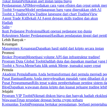
Tukar Instan
Pertukaran aset instan tanpa biaya
Perdagangan API
Menyediakan cara yang efisien dan cepat untuk m
Toobit Synapse
Model perdagangan baru yang digerakkan oleh AI
Toobit x TradingView
Trading langsung dari chart TradingView
Agent Trade Kit
Bekali AI Agent dengan skills trading dan akun
Hadiah
Salin
Ikuti Pedagang Profesional
Ikuti operasi pedagang top dunia
Rekrutmen Master Perdagangan
Hasilkan pendapatan tinggi dari pem
Lebih Banyak
Keuangan
Manajemen Keuangan
Dapatkan hasil stabil dari kripto secara instan
Promosi
Broker Program
Monetisasi volume API dan infrastruktur trading!
Program Duta Global Toobit
Jadilah duta dan dapatkan manfaat yang 
Toobit x Nova.Meme
Satu klik untuk Meme, transaksi super cepat
Pemula
Akademi Pemula
Bantu Anda bertransformasi dari pemula menjadi pe
Pusat Bantuan
Bantu Anda menyelesaikan masalah yang dihadapi di p
Pusat Pengumuman
Rilis tepat waktu pemberitahuan penting sistem 
Blog
Dapatkan wawasan dunia kripto dan kuasai peluang trading lebi
Jelajahi
Program VIP Toobit
Nikmati diskon biaya dan banyak hadiah eksklusi
Wawasan
Tetap terupdate dengan berita crypto terbaru
Komunitas Toobit
Pengguna bertukar pengalaman, berbagi pengetahu