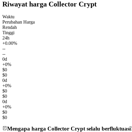
Riwayat harga Collector Crypt
Waktu
Perubahan Harga
Rendah
Tinggi
24h
+0.00%
--
--
0d
+0%
$0
$0
0d
+0%
$0
$0
0d
+0%
$0
$0
Mengapa harga Collector Crypt selalu berfluktuasi