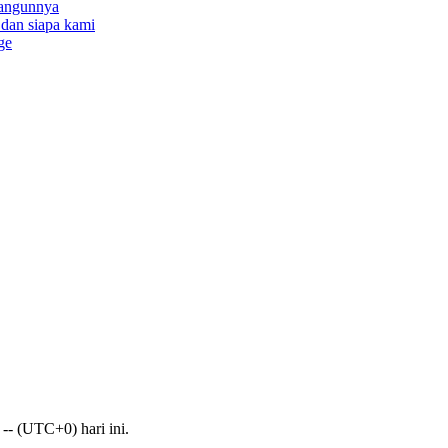
bangunnya
a dan siapa kami
ge
-- (UTC+0) hari ini.