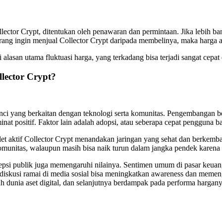
llector Crypt, ditentukan oleh penawaran dan permintaan. Jika lebih 
 orang ingin menjual Collector Crypt daripada membelinya, maka harga 
lasan utama fluktuasi harga, yang terkadang bisa terjadi sangat cepat di
lector Crypt?
ci yang berkaitan dengan teknologi serta komunitas. Pengembangan ber
minat positif. Faktor lain adalah adopsi, atau seberapa cepat penggu
t aktif Collector Crypt menandakan jaringan yang sehat dan berkemban
i komunitas, walaupun masih bisa naik turun dalam jangka pendek karen
rsepsi publik juga memengaruhi nilainya. Sentimen umum di pasar keuan
 diskusi ramai di media sosial bisa meningkatkan awareness dan memen
h dunia aset digital, dan selanjutnya berdampak pada performa hargany