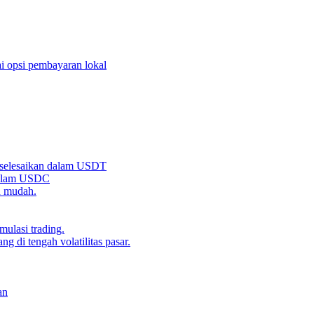
i opsi pembayaran lokal
iselesaikan dalam USDT
 dalam USDC
n mudah.
ulasi trading.
g di tengah volatilitas pasar.
an