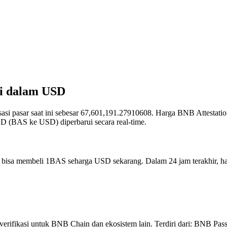
ini dalam USD
lisasi pasar saat ini sebesar 67,601,191.27910608. Harga BNB Attestat
D (BAS ke USD) diperbarui secara real-time.
da bisa membeli 1BAS seharga USD sekarang. Dalam 24 jam terakhir, h
 diverifikasi untuk BNB Chain dan ekosistem lain. Terdiri dari: BNB P