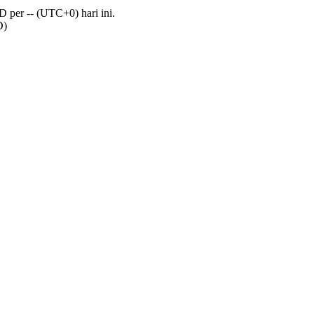
 per -- (UTC+0) hari ini.
D)