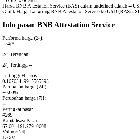
--
USD
+0.00%
1D
Harga BNB Attestation Service (BAS) dalam undefined adalah -- USD
Grafik Harga Langsung BNB Attestation Service ke USD (BAS/US
Info pasar BNB Attestation Service
Performa harga (24j)
24j
24j Terendah --
24j Tertinggi --
Tertinggi Historis
0.16763449915565898
Perubahan harga (24j)
+0.00%
Perubahan harga (7H)
--
Peringkat pasar
#269
Kapitalisasi Pasar
67,601,191.27910608
Volume 24j
1.76M