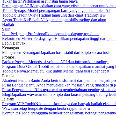
Tukar Instan
Pertukaran aset instan tanpa biaya
Perdagangan API
Menyediakan cara yang efisien dan cepat untuk m
Toobit Synapse
Model perdagangan baru yang digerakkan oleh AI
Toobit x TradingView
Trading langsung dari chart TradingView
Agent Trade Kit
Bekali AI Agent dengan skills trading dan akun
Hadiah
Salin
Ikuti Pedagang Profesional
Ikuti operasi pedagang top dunia
Rekrutmen Master Perdagangan
Hasilkan pendapatan tinggi dari pem
Lebih Banyak
Keuangan
Manajemen Keuangan
Dapatkan hasil stabil dari kripto secara instan
Promosi
Broker Program
Monetisasi volume API dan infrastruktur trading!
Program Duta Global Toobit
Jadilah duta dan dapatkan manfaat yang 
Toobit x Nova.Meme
Satu klik untuk Meme, transaksi super cepat
Pemula
Akademi Pemula
Bantu Anda bertransformasi dari pemula menjadi pe
Pusat Bantuan
Bantu Anda menyelesaikan masalah yang dihadapi di p
Pusat Pengumuman
Rilis tepat waktu pemberitahuan penting sistem 
Blog
Dapatkan wawasan dunia kripto dan kuasai peluang trading lebi
Jelajahi
Program VIP Toobit
Nikmati diskon biaya dan banyak hadiah eksklusi
Wawasan
Tetap terupdate dengan berita crypto terbaru
Komunitas Toobit
Pengguna bertukar pengalaman, berbagi pengetahu