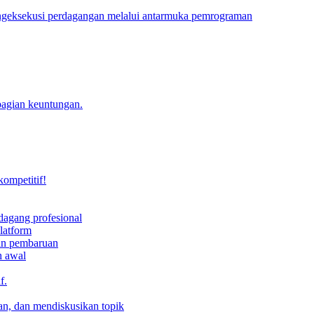
engeksekusi perdagangan melalui antarmuka pemrograman
bagian keuntungan.
kompetitif!
dagang profesional
latform
dan pembaruan
h awal
f.
an, dan mendiskusikan topik