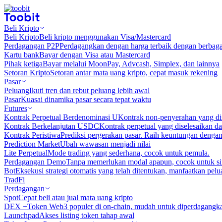
Beli Kripto
Beli Kripto
Beli kripto menggunakan Visa/Mastercard
Perdagangan P2P
Perdagangkan dengan harga terbaik dengan berbaga
Kartu bank
Bayar dengan Visa atau Mastercard
Pihak ketiga
Bayar melalui MoonPay, Advcash, Simplex, dan lainnya
Setoran Kripto
Setoran antar mata uang kripto, cepat masuk rekening
Pasar
Peluang
Ikuti tren dan rebut peluang lebih awal
Pasar
Kuasai dinamika pasar secara tepat waktu
Futures
Kontrak Perpetual Berdenominasi U
Kontrak non-penyerahan yang d
Kontrak Berkelanjutan USDC
Kontrak perpetual yang diselesaikan
Kontrak Peristiwa
Prediksi pergerakan pasar. Raih keuntungan denga
Prediction Market
Ubah wawasan menjadi nilai
Lite Perpetual
Mode trading yang sederhana, cocok untuk pemula.
Perdagangan Demo
Tanpa memerlukan modal apapun, cocok untuk sim
Bot
Eksekusi strategi otomatis yang telah ditentukan, manfaatkan peluan
TradFi
Perdagangan
Spot
Cepat beli atau jual mata uang kripto
DEX +
Token Web3 populer di on-chain, mudah untuk diperdagangk
Launchpad
Akses listing token tahap awal