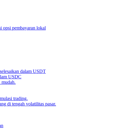
i opsi pembayaran lokal
iselesaikan dalam USDT
 dalam USDC
n mudah.
ulasi trading.
g di tengah volatilitas pasar.
an