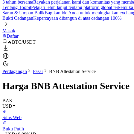
3 tahun bersama
Rayakan perjalanan kami dan komunitas yang mem
Tentang Toobit
Pelajari lebih lanjut tentang platform global terkemuk
Saran & Umpan Balik
Bagikan ide Anda untuk meningkatkan exchan
Bukti Cadangan
Kepercayaan dibangun di atas cadangan 100%
Masuk
Daftar
🔥BTC/USDT
Perdagangan
Pasar
BNB Attestation Service
Harga BNB Attestation Service
BAS
USD
Situs Web
Buku Putih