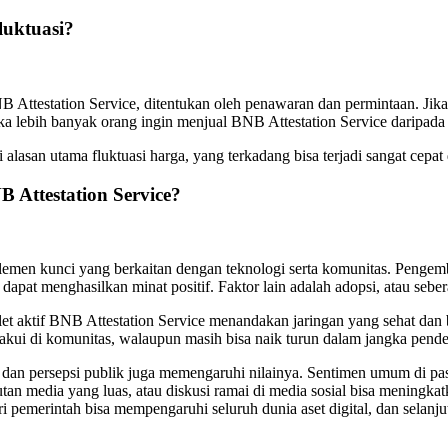
luktuasi?
B Attestation Service, ditentukan oleh penawaran dan permintaan. Jik
ika lebih banyak orang ingin menjual BNB Attestation Service daripad
lasan utama fluktuasi harga, yang terkadang bisa terjadi sangat cepat di
 Attestation Service?
lemen kunci yang berkaitan dengan teknologi serta komunitas. Pengemb
si dapat menghasilkan minat positif. Faktor lain adalah adopsi, atau
t aktif BNB Attestation Service menandakan jaringan yang sehat dan be
diakui di komunitas, walaupun masih bisa naik turun dalam jangka pen
s dan persepsi publik juga memengaruhi nilainya. Sentimen umum di pas
tan media yang luas, atau diskusi ramai di media sosial bisa mening
ri pemerintah bisa mempengaruhi seluruh dunia aset digital, dan selan