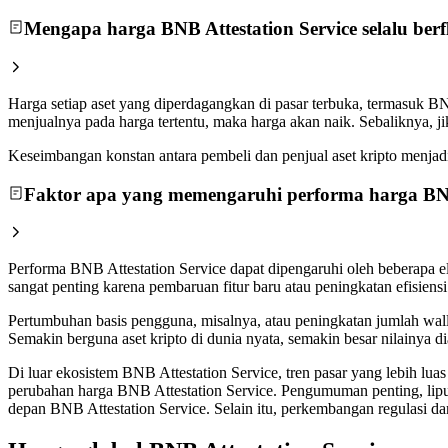
Mengapa harga BNB Attestation Service selalu berf
Harga setiap aset yang diperdagangkan di pasar terbuka, termasuk BN
menjualnya pada harga tertentu, maka harga akan naik. Sebaliknya, j
Keseimbangan konstan antara pembeli dan penjual aset kripto menjadi a
Faktor apa yang memengaruhi performa harga BNB
Performa BNB Attestation Service dapat dipengaruhi oleh beberapa e
sangat penting karena pembaruan fitur baru atau peningkatan efisien
Pertumbuhan basis pengguna, misalnya, atau peningkatan jumlah walle
Semakin berguna aset kripto di dunia nyata, semakin besar nilainya 
Di luar ekosistem BNB Attestation Service, tren pasar yang lebih lua
perubahan harga BNB Attestation Service. Pengumuman penting, lipu
depan BNB Attestation Service. Selain itu, perkembangan regulasi da