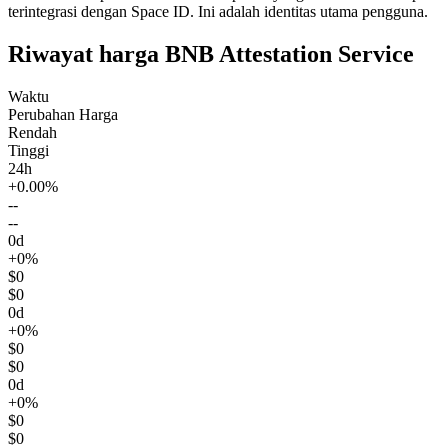
terintegrasi dengan Space ID. Ini adalah identitas utama pengguna.
Riwayat harga BNB Attestation Service
Waktu
Perubahan Harga
Rendah
Tinggi
24h
+0.00%
--
--
0d
+0%
$0
$0
0d
+0%
$0
$0
0d
+0%
$0
$0