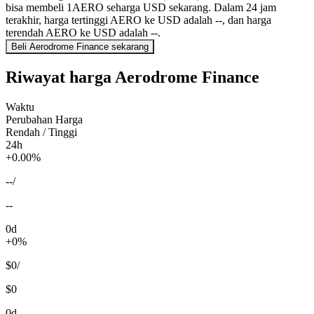
bisa membeli 1AERO seharga USD sekarang. Dalam 24 jam
terakhir, harga tertinggi AERO ke USD adalah --, dan harga
terendah AERO ke USD adalah --.
Beli Aerodrome Finance sekarang
Riwayat harga Aerodrome Finance
Waktu
Perubahan Harga
Rendah / Tinggi
24h
+0.00%
--
/
--
0d
+0%
$0
/
$0
0d