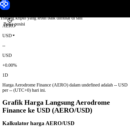
Harga Aerodrome Finance
Toobit
Trading kripto yang lebih baik dimulai di sini
Buka posisi
AERO
USD
--
USD
+0.00%
1D
Harga Aerodrome Finance (AERO) dalam undefined adalah -- USD
per -- (UTC+0) hari ini.
Grafik Harga Langsung Aerodrome
Finance ke USD (AERO/USD)
Kalkulator harga AERO/USD