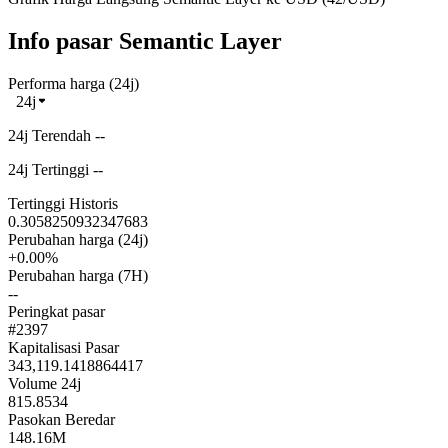
Info pasar Semantic Layer
Performa harga (24j)
24j
24j Terendah --
24j Tertinggi --
Tertinggi Historis
0.3058250932347683
Perubahan harga (24j)
+0.00%
Perubahan harga (7H)
--
Peringkat pasar
#2397
Kapitalisasi Pasar
343,119.1418864417
Volume 24j
815.8534
Pasokan Beredar
148.16M