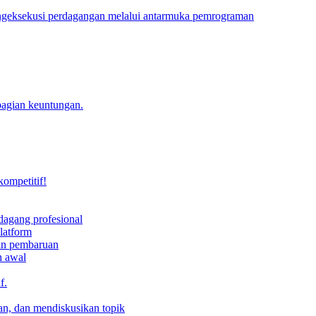
engeksekusi perdagangan melalui antarmuka pemrograman
bagian keuntungan.
kompetitif!
dagang profesional
latform
dan pembaruan
h awal
f.
an, dan mendiskusikan topik