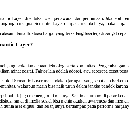
emantic Layer, ditentukan oleh penawaran dan permintaan. Jika lebih 
 orang ingin menjual Semantic Layer daripada membelinya, maka harga 
lasan utama fluktuasi harga, yang terkadang bisa terjadi sangat cepat di
mantic Layer?
ci yang berkaitan dengan teknologi serta komunitas. Pengembangan ber
silkan minat positif. Faktor lain adalah adopsi, atau seberapa cepat
t aktif Semantic Layer menandakan jaringan yang sehat dan berkembang
i komunitas, walaupun masih bisa naik turun dalam jangka pendek karen
sepsi publik juga memengaruhi nilainya. Sentimen umum di pasar keuang
 diskusi ramai di media sosial bisa meningkatkan awareness dan meme
h dunia aset digital, dan selanjutnya berdampak pada performa hargany