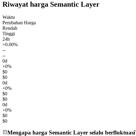
Riwayat harga Semantic Layer
Waktu
Perubahan Harga
Rendah
Tinggi
24h
+0.00%
--
--
0d
+0%
$0
$0
0d
+0%
$0
$0
0d
+0%
$0
$0
Mengapa harga Semantic Layer selalu berfluktuasi