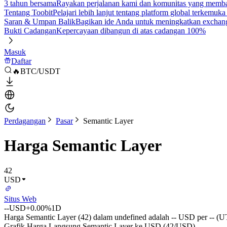
3 tahun bersama
Rayakan perjalanan kami dan komunitas yang mem
Tentang Toobit
Pelajari lebih lanjut tentang platform global terkemuk
Saran & Umpan Balik
Bagikan ide Anda untuk meningkatkan exchan
Bukti Cadangan
Kepercayaan dibangun di atas cadangan 100%
Masuk
Daftar
🔥BTC/USDT
Perdagangan
Pasar
Semantic Layer
Harga Semantic Layer
42
USD
Situs Web
--
USD
+0.00%
1D
Harga Semantic Layer (42) dalam undefined adalah -- USD per -- (UT
Grafik Harga Langsung Semantic Layer ke USD (42/USD)