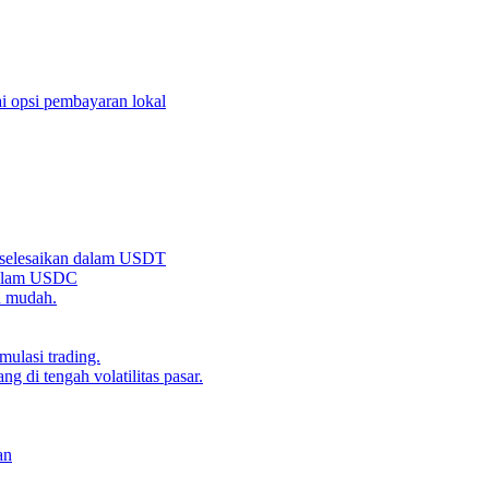
i opsi pembayaran lokal
iselesaikan dalam USDT
 dalam USDC
n mudah.
ulasi trading.
g di tengah volatilitas pasar.
an