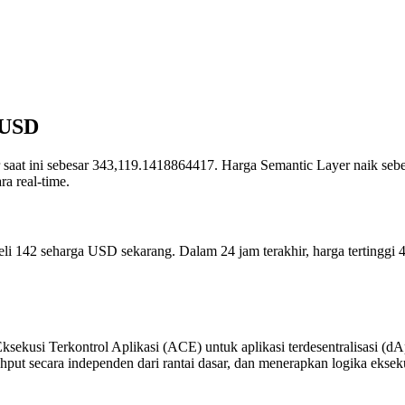
 USD
sar saat ini sebesar 343,119.1418864417. Harga Semantic Layer naik se
a real-time.
eli 142 seharga USD sekarang. Dalam 24 jam terakhir, harga tertinggi 
sekusi Terkontrol Aplikasi (ACE) untuk aplikasi terdesentralisasi (d
ut secara independen dari rantai dasar, dan menerapkan logika ekseku