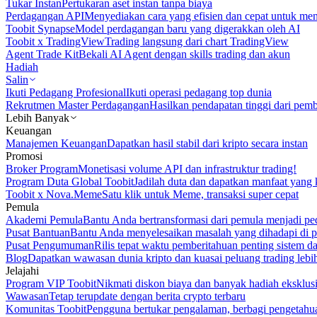
Tukar Instan
Pertukaran aset instan tanpa biaya
Perdagangan API
Menyediakan cara yang efisien dan cepat untuk m
Toobit Synapse
Model perdagangan baru yang digerakkan oleh AI
Toobit x TradingView
Trading langsung dari chart TradingView
Agent Trade Kit
Bekali AI Agent dengan skills trading dan akun
Hadiah
Salin
Ikuti Pedagang Profesional
Ikuti operasi pedagang top dunia
Rekrutmen Master Perdagangan
Hasilkan pendapatan tinggi dari pem
Lebih Banyak
Keuangan
Manajemen Keuangan
Dapatkan hasil stabil dari kripto secara instan
Promosi
Broker Program
Monetisasi volume API dan infrastruktur trading!
Program Duta Global Toobit
Jadilah duta dan dapatkan manfaat yang 
Toobit x Nova.Meme
Satu klik untuk Meme, transaksi super cepat
Pemula
Akademi Pemula
Bantu Anda bertransformasi dari pemula menjadi pe
Pusat Bantuan
Bantu Anda menyelesaikan masalah yang dihadapi di p
Pusat Pengumuman
Rilis tepat waktu pemberitahuan penting sistem 
Blog
Dapatkan wawasan dunia kripto dan kuasai peluang trading lebi
Jelajahi
Program VIP Toobit
Nikmati diskon biaya dan banyak hadiah eksklusi
Wawasan
Tetap terupdate dengan berita crypto terbaru
Komunitas Toobit
Pengguna bertukar pengalaman, berbagi pengetahu