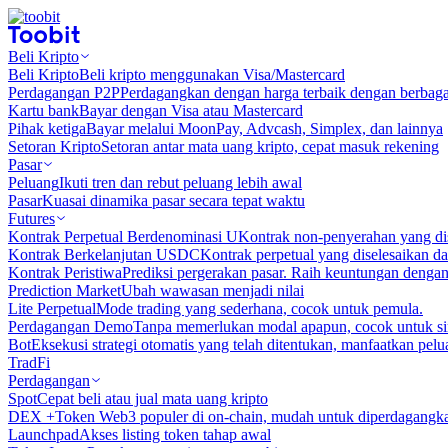
Beli Kripto
Beli Kripto
Beli kripto menggunakan Visa/Mastercard
Perdagangan P2P
Perdagangkan dengan harga terbaik dengan berbaga
Kartu bank
Bayar dengan Visa atau Mastercard
Pihak ketiga
Bayar melalui MoonPay, Advcash, Simplex, dan lainnya
Setoran Kripto
Setoran antar mata uang kripto, cepat masuk rekening
Pasar
Peluang
Ikuti tren dan rebut peluang lebih awal
Pasar
Kuasai dinamika pasar secara tepat waktu
Futures
Kontrak Perpetual Berdenominasi U
Kontrak non-penyerahan yang d
Kontrak Berkelanjutan USDC
Kontrak perpetual yang diselesaikan
Kontrak Peristiwa
Prediksi pergerakan pasar. Raih keuntungan denga
Prediction Market
Ubah wawasan menjadi nilai
Lite Perpetual
Mode trading yang sederhana, cocok untuk pemula.
Perdagangan Demo
Tanpa memerlukan modal apapun, cocok untuk sim
Bot
Eksekusi strategi otomatis yang telah ditentukan, manfaatkan peluan
TradFi
Perdagangan
Spot
Cepat beli atau jual mata uang kripto
DEX +
Token Web3 populer di on-chain, mudah untuk diperdagangk
Launchpad
Akses listing token tahap awal