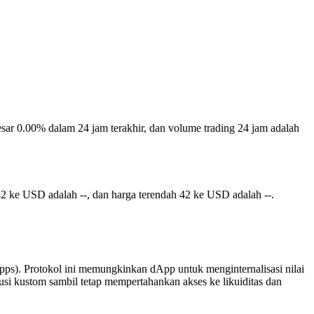
besar 0.00% dalam 24 jam terakhir, dan volume trading 24 jam adalah
42 ke USD adalah --, dan harga terendah 42 ke USD adalah --.
Apps). Protokol ini memungkinkan dApp untuk menginternalisasi nilai
si kustom sambil tetap mempertahankan akses ke likuiditas dan