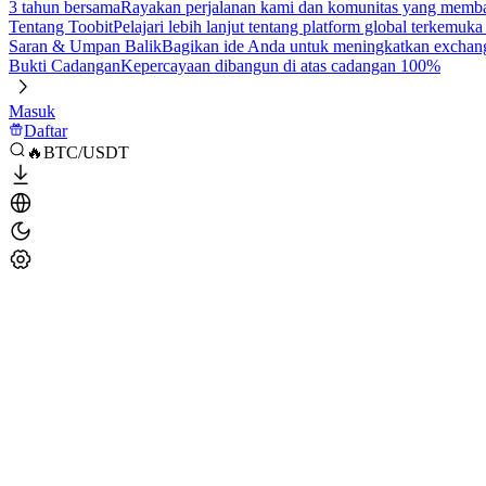
3 tahun bersama
Rayakan perjalanan kami dan komunitas yang mem
Tentang Toobit
Pelajari lebih lanjut tentang platform global terkemuk
Saran & Umpan Balik
Bagikan ide Anda untuk meningkatkan exchan
Bukti Cadangan
Kepercayaan dibangun di atas cadangan 100%
Masuk
Daftar
🔥BTC/USDT