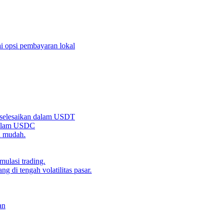
i opsi pembayaran lokal
iselesaikan dalam USDT
 dalam USDC
n mudah.
ulasi trading.
g di tengah volatilitas pasar.
an