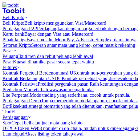
Beli Kripto
Beli Kripto
Beli kripto menggunakan Visa/Mastercard
Perdagangan P2P
Perdagangkan dengan harga terbaik dengan berbaga
Kartu bank
Bayar dengan Visa atau Mastercard
Pihak ketiga
Bayar melalui MoonPay, Advcash, Simplex, dan lainnya
Setoran Kripto
Setoran antar mata uang kripto, cepat masuk rekening
Pasar
Peluang
Ikuti tren dan rebut peluang lebih awal
Pasar
Kuasai dinamika pasar secara tepat waktu
Futures
Kontrak Perpetual Berdenominasi U
Kontrak non-penyerahan yang d
Kontrak Berkelanjutan USDC
Kontrak perpetual yang diselesaikan
Kontrak Peristiwa
Prediksi pergerakan pasar. Raih keuntungan denga
Prediction Market
Ubah wawasan menjadi nilai
Lite Perpetual
Mode trading yang sederhana, cocok untuk pemula.
Perdagangan Demo
Tanpa memerlukan modal apapun, cocok untuk sim
Bot
Eksekusi strategi otomatis yang telah ditentukan, manfaatkan peluan
TradFi
Perdagangan
Spot
Cepat beli atau jual mata uang kripto
DEX +
Token Web3 populer di on-chain, mudah untuk diperdagangk
Launchpad
Akses listing token tahap awal