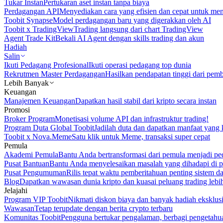
Tukar Instan
Pertukaran aset instan tanpa biaya
Perdagangan API
Menyediakan cara yang efisien dan cepat untuk m
Toobit Synapse
Model perdagangan baru yang digerakkan oleh AI
Toobit x TradingView
Trading langsung dari chart TradingView
Agent Trade Kit
Bekali AI Agent dengan skills trading dan akun
Hadiah
Salin
Ikuti Pedagang Profesional
Ikuti operasi pedagang top dunia
Rekrutmen Master Perdagangan
Hasilkan pendapatan tinggi dari pem
Lebih Banyak
Keuangan
Manajemen Keuangan
Dapatkan hasil stabil dari kripto secara instan
Promosi
Broker Program
Monetisasi volume API dan infrastruktur trading!
Program Duta Global Toobit
Jadilah duta dan dapatkan manfaat yang 
Toobit x Nova.Meme
Satu klik untuk Meme, transaksi super cepat
Pemula
Akademi Pemula
Bantu Anda bertransformasi dari pemula menjadi pe
Pusat Bantuan
Bantu Anda menyelesaikan masalah yang dihadapi di p
Pusat Pengumuman
Rilis tepat waktu pemberitahuan penting sistem 
Blog
Dapatkan wawasan dunia kripto dan kuasai peluang trading lebi
Jelajahi
Program VIP Toobit
Nikmati diskon biaya dan banyak hadiah eksklusi
Wawasan
Tetap terupdate dengan berita crypto terbaru
Komunitas Toobit
Pengguna bertukar pengalaman, berbagi pengetahu