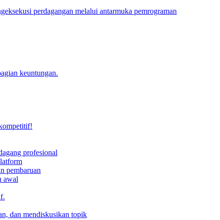
engeksekusi perdagangan melalui antarmuka pemrograman
bagian keuntungan.
kompetitif!
dagang profesional
latform
dan pembaruan
h awal
f.
an, dan mendiskusikan topik