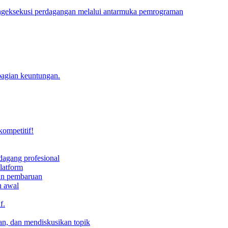
engeksekusi perdagangan melalui antarmuka pemrograman
bagian keuntungan.
kompetitif!
dagang profesional
latform
dan pembaruan
h awal
f.
an, dan mendiskusikan topik