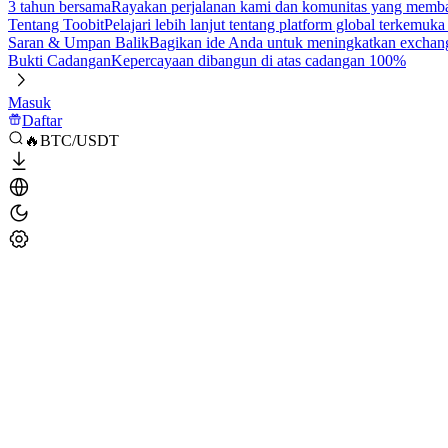
3 tahun bersama
Rayakan perjalanan kami dan komunitas yang mem
Tentang Toobit
Pelajari lebih lanjut tentang platform global terkemuk
Saran & Umpan Balik
Bagikan ide Anda untuk meningkatkan exchan
Bukti Cadangan
Kepercayaan dibangun di atas cadangan 100%
Masuk
Daftar
🔥BTC/USDT