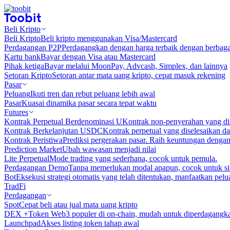
Beli Kripto
Beli Kripto
Beli kripto menggunakan Visa/Mastercard
Perdagangan P2P
Perdagangkan dengan harga terbaik dengan berbaga
Kartu bank
Bayar dengan Visa atau Mastercard
Pihak ketiga
Bayar melalui MoonPay, Advcash, Simplex, dan lainnya
Setoran Kripto
Setoran antar mata uang kripto, cepat masuk rekening
Pasar
Peluang
Ikuti tren dan rebut peluang lebih awal
Pasar
Kuasai dinamika pasar secara tepat waktu
Futures
Kontrak Perpetual Berdenominasi U
Kontrak non-penyerahan yang d
Kontrak Berkelanjutan USDC
Kontrak perpetual yang diselesaikan
Kontrak Peristiwa
Prediksi pergerakan pasar. Raih keuntungan denga
Prediction Market
Ubah wawasan menjadi nilai
Lite Perpetual
Mode trading yang sederhana, cocok untuk pemula.
Perdagangan Demo
Tanpa memerlukan modal apapun, cocok untuk sim
Bot
Eksekusi strategi otomatis yang telah ditentukan, manfaatkan peluan
TradFi
Perdagangan
Spot
Cepat beli atau jual mata uang kripto
DEX +
Token Web3 populer di on-chain, mudah untuk diperdagangk
Launchpad
Akses listing token tahap awal