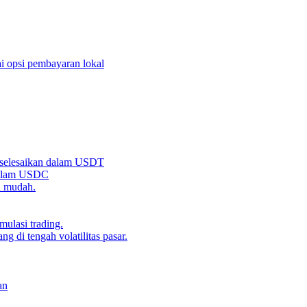
i opsi pembayaran lokal
iselesaikan dalam USDT
 dalam USDC
n mudah.
ulasi trading.
g di tengah volatilitas pasar.
an