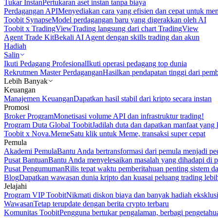
Tukar Instan
Pertukaran aset instan tanpa biaya
Perdagangan API
Menyediakan cara yang efisien dan cepat untuk m
Toobit Synapse
Model perdagangan baru yang digerakkan oleh AI
Toobit x TradingView
Trading langsung dari chart TradingView
Agent Trade Kit
Bekali AI Agent dengan skills trading dan akun
Hadiah
Salin
Ikuti Pedagang Profesional
Ikuti operasi pedagang top dunia
Rekrutmen Master Perdagangan
Hasilkan pendapatan tinggi dari pem
Lebih Banyak
Keuangan
Manajemen Keuangan
Dapatkan hasil stabil dari kripto secara instan
Promosi
Broker Program
Monetisasi volume API dan infrastruktur trading!
Program Duta Global Toobit
Jadilah duta dan dapatkan manfaat yang 
Toobit x Nova.Meme
Satu klik untuk Meme, transaksi super cepat
Pemula
Akademi Pemula
Bantu Anda bertransformasi dari pemula menjadi pe
Pusat Bantuan
Bantu Anda menyelesaikan masalah yang dihadapi di p
Pusat Pengumuman
Rilis tepat waktu pemberitahuan penting sistem 
Blog
Dapatkan wawasan dunia kripto dan kuasai peluang trading lebi
Jelajahi
Program VIP Toobit
Nikmati diskon biaya dan banyak hadiah eksklusi
Wawasan
Tetap terupdate dengan berita crypto terbaru
Komunitas Toobit
Pengguna bertukar pengalaman, berbagi pengetahu