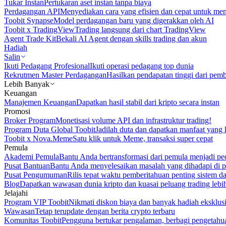
Tukar Instan
Pertukaran aset instan tanpa biaya
Perdagangan API
Menyediakan cara yang efisien dan cepat untuk m
Toobit Synapse
Model perdagangan baru yang digerakkan oleh AI
Toobit x TradingView
Trading langsung dari chart TradingView
Agent Trade Kit
Bekali AI Agent dengan skills trading dan akun
Hadiah
Salin
Ikuti Pedagang Profesional
Ikuti operasi pedagang top dunia
Rekrutmen Master Perdagangan
Hasilkan pendapatan tinggi dari pem
Lebih Banyak
Keuangan
Manajemen Keuangan
Dapatkan hasil stabil dari kripto secara instan
Promosi
Broker Program
Monetisasi volume API dan infrastruktur trading!
Program Duta Global Toobit
Jadilah duta dan dapatkan manfaat yang 
Toobit x Nova.Meme
Satu klik untuk Meme, transaksi super cepat
Pemula
Akademi Pemula
Bantu Anda bertransformasi dari pemula menjadi pe
Pusat Bantuan
Bantu Anda menyelesaikan masalah yang dihadapi di p
Pusat Pengumuman
Rilis tepat waktu pemberitahuan penting sistem 
Blog
Dapatkan wawasan dunia kripto dan kuasai peluang trading lebi
Jelajahi
Program VIP Toobit
Nikmati diskon biaya dan banyak hadiah eksklusi
Wawasan
Tetap terupdate dengan berita crypto terbaru
Komunitas Toobit
Pengguna bertukar pengalaman, berbagi pengetahu