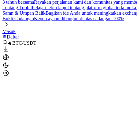
3 tahun bersama
Rayakan perjalanan kami dan komunitas yang mem
Tentang Toobit
Pelajari lebih lanjut tentang platform global terkemuk
Saran & Umpan Balik
Bagikan ide Anda untuk meningkatkan exchan
Bukti Cadangan
Kepercayaan dibangun di atas cadangan 100%
Masuk
Daftar
🔥BTC/USDT