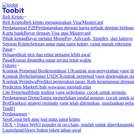
Beli Kripto
Beli Kripto
Beli kripto menggunakan Visa/Mastercard
Perdagangan P2P
Perdagangkan dengan harga terbaik dengan berbaga
Kartu bank
Bayar dengan Visa atau Mastercard
Pihak ketiga
Bayar melalui MoonPay, Advcash, Simplex, dan lainnya
Setoran Kripto
Setoran antar mata uang kripto, cepat masuk rekening
Pasar
Peluang
Ikuti tren dan rebut peluang lebih awal
Pasar
Kuasai dinamika pasar secara tepat waktu
Futures
Kontrak Perpetual Berdenominasi U
Kontrak non-penyerahan yang d
Kontrak Berkelanjutan USDC
Kontrak perpetual yang diselesaikan
Kontrak Peristiwa
Prediksi pergerakan pasar. Raih keuntungan denga
Prediction Market
Ubah wawasan menjadi nilai
Lite Perpetual
Mode trading yang sederhana, cocok untuk pemula.
Perdagangan Demo
Tanpa memerlukan modal apapun, cocok untuk sim
Bot
Eksekusi strategi otomatis yang telah ditentukan, manfaatkan peluan
TradFi
Perdagangan
Spot
Cepat beli atau jual mata uang kripto
DEX +
Token Web3 populer di on-chain, mudah untuk diperdagangk
Launchpad
Akses listing token tahap awal