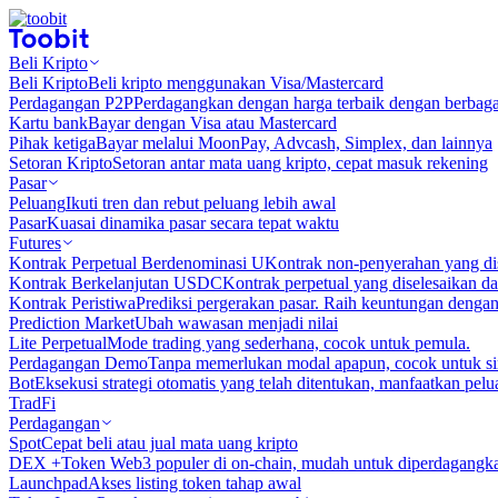
Beli Kripto
Beli Kripto
Beli kripto menggunakan Visa/Mastercard
Perdagangan P2P
Perdagangkan dengan harga terbaik dengan berbaga
Kartu bank
Bayar dengan Visa atau Mastercard
Pihak ketiga
Bayar melalui MoonPay, Advcash, Simplex, dan lainnya
Setoran Kripto
Setoran antar mata uang kripto, cepat masuk rekening
Pasar
Peluang
Ikuti tren dan rebut peluang lebih awal
Pasar
Kuasai dinamika pasar secara tepat waktu
Futures
Kontrak Perpetual Berdenominasi U
Kontrak non-penyerahan yang d
Kontrak Berkelanjutan USDC
Kontrak perpetual yang diselesaikan
Kontrak Peristiwa
Prediksi pergerakan pasar. Raih keuntungan denga
Prediction Market
Ubah wawasan menjadi nilai
Lite Perpetual
Mode trading yang sederhana, cocok untuk pemula.
Perdagangan Demo
Tanpa memerlukan modal apapun, cocok untuk sim
Bot
Eksekusi strategi otomatis yang telah ditentukan, manfaatkan peluan
TradFi
Perdagangan
Spot
Cepat beli atau jual mata uang kripto
DEX +
Token Web3 populer di on-chain, mudah untuk diperdagangk
Launchpad
Akses listing token tahap awal