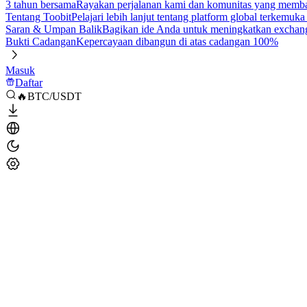
3 tahun bersama
Rayakan perjalanan kami dan komunitas yang mem
Tentang Toobit
Pelajari lebih lanjut tentang platform global terkemuk
Saran & Umpan Balik
Bagikan ide Anda untuk meningkatkan exchan
Bukti Cadangan
Kepercayaan dibangun di atas cadangan 100%
Masuk
Daftar
🔥BTC/USDT