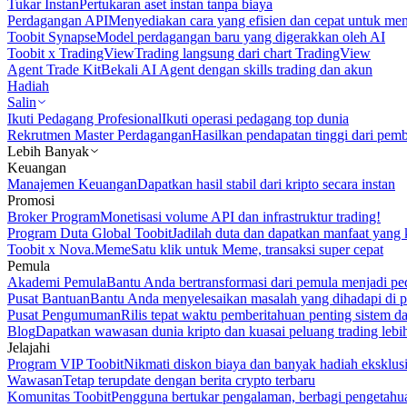
Tukar Instan
Pertukaran aset instan tanpa biaya
Perdagangan API
Menyediakan cara yang efisien dan cepat untuk m
Toobit Synapse
Model perdagangan baru yang digerakkan oleh AI
Toobit x TradingView
Trading langsung dari chart TradingView
Agent Trade Kit
Bekali AI Agent dengan skills trading dan akun
Hadiah
Salin
Ikuti Pedagang Profesional
Ikuti operasi pedagang top dunia
Rekrutmen Master Perdagangan
Hasilkan pendapatan tinggi dari pem
Lebih Banyak
Keuangan
Manajemen Keuangan
Dapatkan hasil stabil dari kripto secara instan
Promosi
Broker Program
Monetisasi volume API dan infrastruktur trading!
Program Duta Global Toobit
Jadilah duta dan dapatkan manfaat yang 
Toobit x Nova.Meme
Satu klik untuk Meme, transaksi super cepat
Pemula
Akademi Pemula
Bantu Anda bertransformasi dari pemula menjadi pe
Pusat Bantuan
Bantu Anda menyelesaikan masalah yang dihadapi di p
Pusat Pengumuman
Rilis tepat waktu pemberitahuan penting sistem 
Blog
Dapatkan wawasan dunia kripto dan kuasai peluang trading lebi
Jelajahi
Program VIP Toobit
Nikmati diskon biaya dan banyak hadiah eksklusi
Wawasan
Tetap terupdate dengan berita crypto terbaru
Komunitas Toobit
Pengguna bertukar pengalaman, berbagi pengetahu