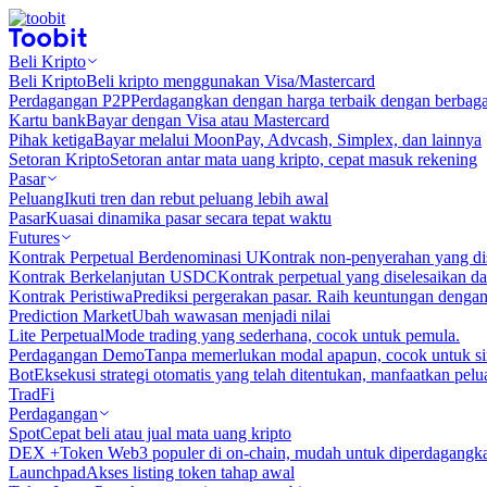
Beli Kripto
Beli Kripto
Beli kripto menggunakan Visa/Mastercard
Perdagangan P2P
Perdagangkan dengan harga terbaik dengan berbaga
Kartu bank
Bayar dengan Visa atau Mastercard
Pihak ketiga
Bayar melalui MoonPay, Advcash, Simplex, dan lainnya
Setoran Kripto
Setoran antar mata uang kripto, cepat masuk rekening
Pasar
Peluang
Ikuti tren dan rebut peluang lebih awal
Pasar
Kuasai dinamika pasar secara tepat waktu
Futures
Kontrak Perpetual Berdenominasi U
Kontrak non-penyerahan yang d
Kontrak Berkelanjutan USDC
Kontrak perpetual yang diselesaikan
Kontrak Peristiwa
Prediksi pergerakan pasar. Raih keuntungan denga
Prediction Market
Ubah wawasan menjadi nilai
Lite Perpetual
Mode trading yang sederhana, cocok untuk pemula.
Perdagangan Demo
Tanpa memerlukan modal apapun, cocok untuk sim
Bot
Eksekusi strategi otomatis yang telah ditentukan, manfaatkan peluan
TradFi
Perdagangan
Spot
Cepat beli atau jual mata uang kripto
DEX +
Token Web3 populer di on-chain, mudah untuk diperdagangk
Launchpad
Akses listing token tahap awal