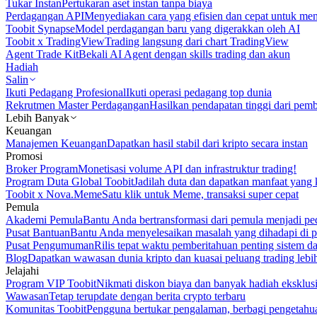
Tukar Instan
Pertukaran aset instan tanpa biaya
Perdagangan API
Menyediakan cara yang efisien dan cepat untuk m
Toobit Synapse
Model perdagangan baru yang digerakkan oleh AI
Toobit x TradingView
Trading langsung dari chart TradingView
Agent Trade Kit
Bekali AI Agent dengan skills trading dan akun
Hadiah
Salin
Ikuti Pedagang Profesional
Ikuti operasi pedagang top dunia
Rekrutmen Master Perdagangan
Hasilkan pendapatan tinggi dari pem
Lebih Banyak
Keuangan
Manajemen Keuangan
Dapatkan hasil stabil dari kripto secara instan
Promosi
Broker Program
Monetisasi volume API dan infrastruktur trading!
Program Duta Global Toobit
Jadilah duta dan dapatkan manfaat yang 
Toobit x Nova.Meme
Satu klik untuk Meme, transaksi super cepat
Pemula
Akademi Pemula
Bantu Anda bertransformasi dari pemula menjadi pe
Pusat Bantuan
Bantu Anda menyelesaikan masalah yang dihadapi di p
Pusat Pengumuman
Rilis tepat waktu pemberitahuan penting sistem 
Blog
Dapatkan wawasan dunia kripto dan kuasai peluang trading lebi
Jelajahi
Program VIP Toobit
Nikmati diskon biaya dan banyak hadiah eksklusi
Wawasan
Tetap terupdate dengan berita crypto terbaru
Komunitas Toobit
Pengguna bertukar pengalaman, berbagi pengetahu