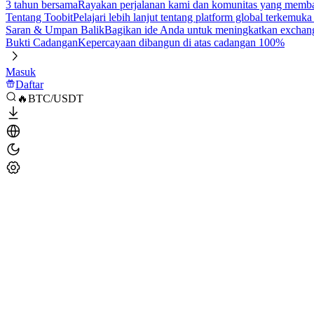
3 tahun bersama
Rayakan perjalanan kami dan komunitas yang mem
Tentang Toobit
Pelajari lebih lanjut tentang platform global terkemuk
Saran & Umpan Balik
Bagikan ide Anda untuk meningkatkan exchan
Bukti Cadangan
Kepercayaan dibangun di atas cadangan 100%
Masuk
Daftar
🔥BTC/USDT