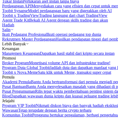
Tukar Instan
Pertukaran aset instan tanpa biaya
Perdagangan API
Menyediakan cara yang efisien dan cepat untuk m
Toobit Synapse
Model perdagangan baru yang digerakkan oleh AI
Toobit x TradingView
Trading langsung dari chart TradingView
Agent Trade Kit
Bekali AI Agent dengan skills trading dan akun
Hadiah
Salin
Ikuti Pedagang Profesional
Ikuti operasi pedagang top dunia
Rekrutmen Master Perdagangan
Hasilkan pendapatan tinggi dari pem
Lebih Banyak
Keuangan
Manajemen Keuangan
Dapatkan hasil stabil dari kripto secara instan
Promosi
Broker Program
Monetisasi volume API dan infrastruktur trading!
Program Duta Global Toobit
Jadilah duta dan dapatkan manfaat yang 
Toobit x Nova.Meme
Satu klik untuk Meme, transaksi super cepat
Pemula
Akademi Pemula
Bantu Anda bertransformasi dari pemula menjadi pe
Pusat Bantuan
Bantu Anda menyelesaikan masalah yang dihadapi di p
Pusat Pengumuman
Rilis tepat waktu pemberitahuan penting sistem 
Blog
Dapatkan wawasan dunia kripto dan kuasai peluang trading lebi
Jelajahi
Program VIP Toobit
Nikmati diskon biaya dan banyak hadiah eksklusi
Wawasan
Tetap terupdate dengan berita crypto terbaru
Komunitas Toobit
Pengguna bertukar pengalaman, berbagi pengetahu