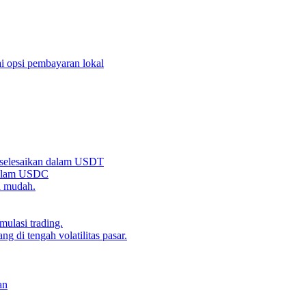
i opsi pembayaran lokal
iselesaikan dalam USDT
 dalam USDC
n mudah.
ulasi trading.
g di tengah volatilitas pasar.
an