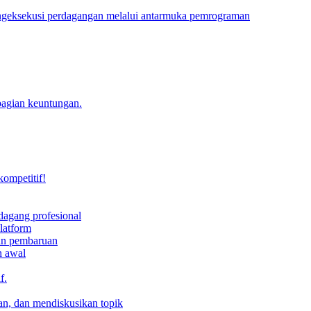
engeksekusi perdagangan melalui antarmuka pemrograman
bagian keuntungan.
kompetitif!
dagang profesional
latform
dan pembaruan
h awal
f.
an, dan mendiskusikan topik