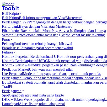
Beli Kripto
Beli Kripto
Beli kripto menggunakan Visa/Mastercard
Perdagangan P2P
Perdagangkan dengan harga terbaik dengan berbaga
Kartu bank
Bayar dengan Visa atau Mastercard
Pihak ketiga
Bayar melalui MoonPay, Advcash, Simplex, dan lainnya
Setoran Kripto
Setoran antar mata uang kripto, cepat masuk rekening
Pasar
Peluang
Ikuti tren dan rebut peluang lebih awal
Pasar
Kuasai dinamika pasar secara tepat waktu
Futures
Kontrak Perpetual Berdenominasi U
Kontrak non-penyerahan yang d
Kontrak Berkelanjutan USDC
Kontrak perpetual yang diselesaikan
Kontrak Peristiwa
Prediksi pergerakan pasar. Raih keuntungan denga
Prediction Market
Ubah wawasan menjadi nilai
Lite Perpetual
Mode trading yang sederhana, cocok untuk pemula.
Perdagangan Demo
Tanpa memerlukan modal apapun, cocok untuk sim
Bot
Eksekusi strategi otomatis yang telah ditentukan, manfaatkan peluan
TradFi
Perdagangan
Spot
Cepat beli atau jual mata uang kripto
DEX +
Token Web3 populer di on-chain, mudah untuk diperdagangk
Launchpad
Akses listing token tahap awal