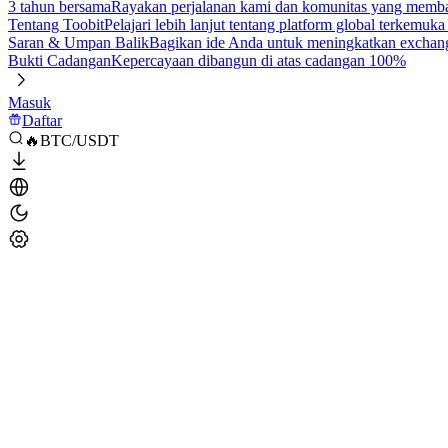
3 tahun bersama
Rayakan perjalanan kami dan komunitas yang mem
Tentang Toobit
Pelajari lebih lanjut tentang platform global terkemuk
Saran & Umpan Balik
Bagikan ide Anda untuk meningkatkan exchan
Bukti Cadangan
Kepercayaan dibangun di atas cadangan 100%
Masuk
Daftar
🔥BTC/USDT