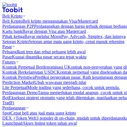
Beli Kripto
Beli Kripto
Beli kripto menggunakan Visa/Mastercard
Perdagangan P2P
Perdagangkan dengan harga terbaik dengan berbaga
Kartu bank
Bayar dengan Visa atau Mastercard
Pihak ketiga
Bayar melalui MoonPay, Advcash, Simplex, dan lainnya
Setoran Kripto
Setoran antar mata uang kripto, cepat masuk rekening
Pasar
Peluang
Ikuti tren dan rebut peluang lebih awal
Pasar
Kuasai dinamika pasar secara tepat waktu
Futures
Kontrak Perpetual Berdenominasi U
Kontrak non-penyerahan yang d
Kontrak Berkelanjutan USDC
Kontrak perpetual yang diselesaikan
Kontrak Peristiwa
Prediksi pergerakan pasar. Raih keuntungan denga
Prediction Market
Ubah wawasan menjadi nilai
Lite Perpetual
Mode trading yang sederhana, cocok untuk pemula.
Perdagangan Demo
Tanpa memerlukan modal apapun, cocok untuk sim
Bot
Eksekusi strategi otomatis yang telah ditentukan, manfaatkan peluan
TradFi
Perdagangan
Spot
Cepat beli atau jual mata uang kripto
DEX +
Token Web3 populer di on-chain, mudah untuk diperdagangk
Launchpad
Akses listing token tahap awal