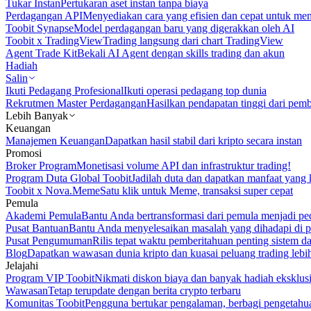
Tukar Instan
Pertukaran aset instan tanpa biaya
Perdagangan API
Menyediakan cara yang efisien dan cepat untuk m
Toobit Synapse
Model perdagangan baru yang digerakkan oleh AI
Toobit x TradingView
Trading langsung dari chart TradingView
Agent Trade Kit
Bekali AI Agent dengan skills trading dan akun
Hadiah
Salin
Ikuti Pedagang Profesional
Ikuti operasi pedagang top dunia
Rekrutmen Master Perdagangan
Hasilkan pendapatan tinggi dari pem
Lebih Banyak
Keuangan
Manajemen Keuangan
Dapatkan hasil stabil dari kripto secara instan
Promosi
Broker Program
Monetisasi volume API dan infrastruktur trading!
Program Duta Global Toobit
Jadilah duta dan dapatkan manfaat yang 
Toobit x Nova.Meme
Satu klik untuk Meme, transaksi super cepat
Pemula
Akademi Pemula
Bantu Anda bertransformasi dari pemula menjadi pe
Pusat Bantuan
Bantu Anda menyelesaikan masalah yang dihadapi di p
Pusat Pengumuman
Rilis tepat waktu pemberitahuan penting sistem 
Blog
Dapatkan wawasan dunia kripto dan kuasai peluang trading lebi
Jelajahi
Program VIP Toobit
Nikmati diskon biaya dan banyak hadiah eksklusi
Wawasan
Tetap terupdate dengan berita crypto terbaru
Komunitas Toobit
Pengguna bertukar pengalaman, berbagi pengetahu