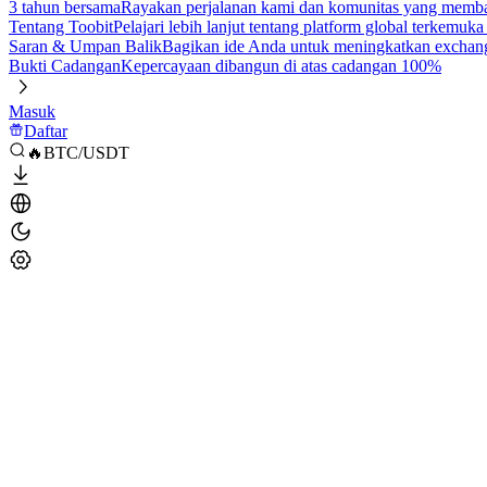
3 tahun bersama
Rayakan perjalanan kami dan komunitas yang mem
Tentang Toobit
Pelajari lebih lanjut tentang platform global terkemuk
Saran & Umpan Balik
Bagikan ide Anda untuk meningkatkan exchan
Bukti Cadangan
Kepercayaan dibangun di atas cadangan 100%
Masuk
Daftar
🔥BTC/USDT