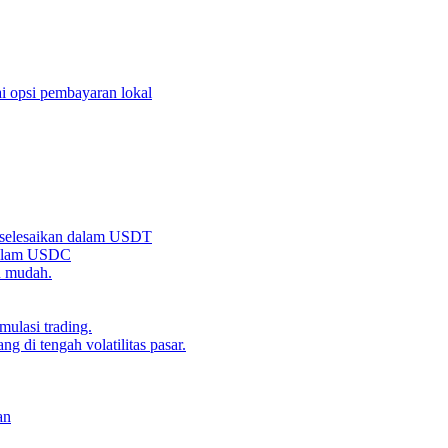
i opsi pembayaran lokal
iselesaikan dalam USDT
 dalam USDC
n mudah.
ulasi trading.
g di tengah volatilitas pasar.
an