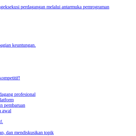
engeksekusi perdagangan melalui antarmuka pemrograman
bagian keuntungan.
kompetitif!
dagang profesional
latform
dan pembaruan
h awal
f.
an, dan mendiskusikan topik