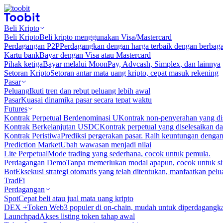
Beli Kripto
Beli Kripto
Beli kripto menggunakan Visa/Mastercard
Perdagangan P2P
Perdagangkan dengan harga terbaik dengan berbaga
Kartu bank
Bayar dengan Visa atau Mastercard
Pihak ketiga
Bayar melalui MoonPay, Advcash, Simplex, dan lainnya
Setoran Kripto
Setoran antar mata uang kripto, cepat masuk rekening
Pasar
Peluang
Ikuti tren dan rebut peluang lebih awal
Pasar
Kuasai dinamika pasar secara tepat waktu
Futures
Kontrak Perpetual Berdenominasi U
Kontrak non-penyerahan yang d
Kontrak Berkelanjutan USDC
Kontrak perpetual yang diselesaikan
Kontrak Peristiwa
Prediksi pergerakan pasar. Raih keuntungan denga
Prediction Market
Ubah wawasan menjadi nilai
Lite Perpetual
Mode trading yang sederhana, cocok untuk pemula.
Perdagangan Demo
Tanpa memerlukan modal apapun, cocok untuk sim
Bot
Eksekusi strategi otomatis yang telah ditentukan, manfaatkan peluan
TradFi
Perdagangan
Spot
Cepat beli atau jual mata uang kripto
DEX +
Token Web3 populer di on-chain, mudah untuk diperdagangk
Launchpad
Akses listing token tahap awal