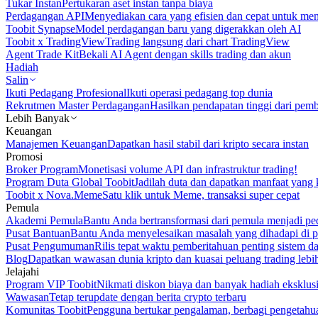
Tukar Instan
Pertukaran aset instan tanpa biaya
Perdagangan API
Menyediakan cara yang efisien dan cepat untuk m
Toobit Synapse
Model perdagangan baru yang digerakkan oleh AI
Toobit x TradingView
Trading langsung dari chart TradingView
Agent Trade Kit
Bekali AI Agent dengan skills trading dan akun
Hadiah
Salin
Ikuti Pedagang Profesional
Ikuti operasi pedagang top dunia
Rekrutmen Master Perdagangan
Hasilkan pendapatan tinggi dari pem
Lebih Banyak
Keuangan
Manajemen Keuangan
Dapatkan hasil stabil dari kripto secara instan
Promosi
Broker Program
Monetisasi volume API dan infrastruktur trading!
Program Duta Global Toobit
Jadilah duta dan dapatkan manfaat yang 
Toobit x Nova.Meme
Satu klik untuk Meme, transaksi super cepat
Pemula
Akademi Pemula
Bantu Anda bertransformasi dari pemula menjadi pe
Pusat Bantuan
Bantu Anda menyelesaikan masalah yang dihadapi di p
Pusat Pengumuman
Rilis tepat waktu pemberitahuan penting sistem 
Blog
Dapatkan wawasan dunia kripto dan kuasai peluang trading lebi
Jelajahi
Program VIP Toobit
Nikmati diskon biaya dan banyak hadiah eksklusi
Wawasan
Tetap terupdate dengan berita crypto terbaru
Komunitas Toobit
Pengguna bertukar pengalaman, berbagi pengetahu