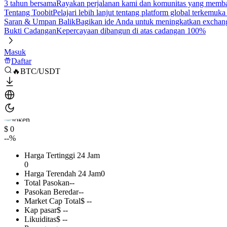
3 tahun bersama
Rayakan perjalanan kami dan komunitas yang mem
Tentang Toobit
Pelajari lebih lanjut tentang platform global terkemuk
Saran & Umpan Balik
Bagikan ide Anda untuk meningkatkan exchan
Bukti Cadangan
Kepercayaan dibangun di atas cadangan 100%
Masuk
Daftar
🔥BTC/USDT
$ 0
--%
Harga Tertinggi 24 Jam
0
Harga Terendah 24 Jam
0
Total Pasokan
--
Pasokan Beredar
--
Market Cap Total
$ --
Kap pasar
$ --
Likuiditas
$ --