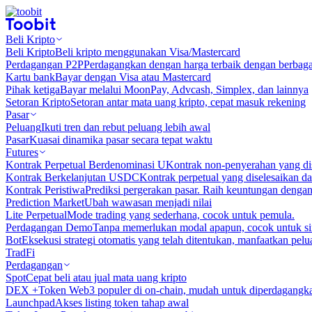
Beli Kripto
Beli Kripto
Beli kripto menggunakan Visa/Mastercard
Perdagangan P2P
Perdagangkan dengan harga terbaik dengan berbaga
Kartu bank
Bayar dengan Visa atau Mastercard
Pihak ketiga
Bayar melalui MoonPay, Advcash, Simplex, dan lainnya
Setoran Kripto
Setoran antar mata uang kripto, cepat masuk rekening
Pasar
Peluang
Ikuti tren dan rebut peluang lebih awal
Pasar
Kuasai dinamika pasar secara tepat waktu
Futures
Kontrak Perpetual Berdenominasi U
Kontrak non-penyerahan yang d
Kontrak Berkelanjutan USDC
Kontrak perpetual yang diselesaikan
Kontrak Peristiwa
Prediksi pergerakan pasar. Raih keuntungan denga
Prediction Market
Ubah wawasan menjadi nilai
Lite Perpetual
Mode trading yang sederhana, cocok untuk pemula.
Perdagangan Demo
Tanpa memerlukan modal apapun, cocok untuk sim
Bot
Eksekusi strategi otomatis yang telah ditentukan, manfaatkan peluan
TradFi
Perdagangan
Spot
Cepat beli atau jual mata uang kripto
DEX +
Token Web3 populer di on-chain, mudah untuk diperdagangk
Launchpad
Akses listing token tahap awal