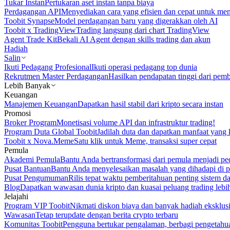
Tukar Instan
Pertukaran aset instan tanpa biaya
Perdagangan API
Menyediakan cara yang efisien dan cepat untuk m
Toobit Synapse
Model perdagangan baru yang digerakkan oleh AI
Toobit x TradingView
Trading langsung dari chart TradingView
Agent Trade Kit
Bekali AI Agent dengan skills trading dan akun
Hadiah
Salin
Ikuti Pedagang Profesional
Ikuti operasi pedagang top dunia
Rekrutmen Master Perdagangan
Hasilkan pendapatan tinggi dari pem
Lebih Banyak
Keuangan
Manajemen Keuangan
Dapatkan hasil stabil dari kripto secara instan
Promosi
Broker Program
Monetisasi volume API dan infrastruktur trading!
Program Duta Global Toobit
Jadilah duta dan dapatkan manfaat yang 
Toobit x Nova.Meme
Satu klik untuk Meme, transaksi super cepat
Pemula
Akademi Pemula
Bantu Anda bertransformasi dari pemula menjadi pe
Pusat Bantuan
Bantu Anda menyelesaikan masalah yang dihadapi di p
Pusat Pengumuman
Rilis tepat waktu pemberitahuan penting sistem 
Blog
Dapatkan wawasan dunia kripto dan kuasai peluang trading lebi
Jelajahi
Program VIP Toobit
Nikmati diskon biaya dan banyak hadiah eksklusi
Wawasan
Tetap terupdate dengan berita crypto terbaru
Komunitas Toobit
Pengguna bertukar pengalaman, berbagi pengetahu