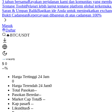
3 tahun bersama
Rayakan perjalanan kami dan komunitas yang mem
Tentang Toobit
Pelajari lebih lanjut tentang platform global terkemuk
Saran & Umpan Balik
Bagikan ide Anda untuk meningkatkan exchan
Bukti Cadangan
Kepercayaan dibangun di atas cadangan 100%
Masuk
Daftar
🔥BTC/USDT
$ 0
--%
Harga Tertinggi 24 Jam
0
Harga Terendah 24 Jam
0
Total Pasokan
--
Pasokan Beredar
--
Market Cap Total
$ --
Kap pasar
$ --
Likuiditas
$ --