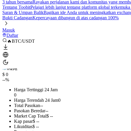
3 tahun bersama
Rayakan perjalanan kami dan komunitas yang mem
Tentang Toobit
Pelajari lebih lanjut tentang platform global terkemuk
Saran & Umpan Balik
Bagikan ide Anda untuk meningkatkan exchan
Bukti Cadangan
Kepercayaan dibangun di atas cadangan 100%
Masuk
Daftar
🔥BTC/USDT
$ 0
--%
Harga Tertinggi 24 Jam
0
Harga Terendah 24 Jam
0
Total Pasokan
--
Pasokan Beredar
--
Market Cap Total
$ --
Kap pasar
$ --
Likuiditas
$ --