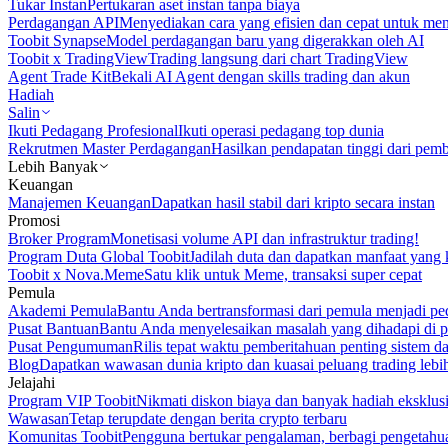
Tukar Instan
Pertukaran aset instan tanpa biaya
Perdagangan API
Menyediakan cara yang efisien dan cepat untuk m
Toobit Synapse
Model perdagangan baru yang digerakkan oleh AI
Toobit x TradingView
Trading langsung dari chart TradingView
Agent Trade Kit
Bekali AI Agent dengan skills trading dan akun
Hadiah
Salin
Ikuti Pedagang Profesional
Ikuti operasi pedagang top dunia
Rekrutmen Master Perdagangan
Hasilkan pendapatan tinggi dari pem
Lebih Banyak
Keuangan
Manajemen Keuangan
Dapatkan hasil stabil dari kripto secara instan
Promosi
Broker Program
Monetisasi volume API dan infrastruktur trading!
Program Duta Global Toobit
Jadilah duta dan dapatkan manfaat yang 
Toobit x Nova.Meme
Satu klik untuk Meme, transaksi super cepat
Pemula
Akademi Pemula
Bantu Anda bertransformasi dari pemula menjadi pe
Pusat Bantuan
Bantu Anda menyelesaikan masalah yang dihadapi di p
Pusat Pengumuman
Rilis tepat waktu pemberitahuan penting sistem 
Blog
Dapatkan wawasan dunia kripto dan kuasai peluang trading lebi
Jelajahi
Program VIP Toobit
Nikmati diskon biaya dan banyak hadiah eksklusi
Wawasan
Tetap terupdate dengan berita crypto terbaru
Komunitas Toobit
Pengguna bertukar pengalaman, berbagi pengetahu