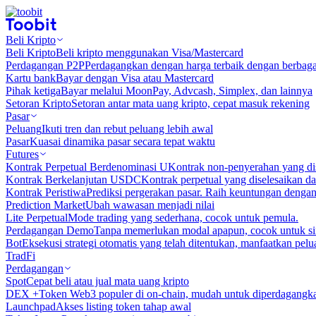
Beli Kripto
Beli Kripto
Beli kripto menggunakan Visa/Mastercard
Perdagangan P2P
Perdagangkan dengan harga terbaik dengan berbaga
Kartu bank
Bayar dengan Visa atau Mastercard
Pihak ketiga
Bayar melalui MoonPay, Advcash, Simplex, dan lainnya
Setoran Kripto
Setoran antar mata uang kripto, cepat masuk rekening
Pasar
Peluang
Ikuti tren dan rebut peluang lebih awal
Pasar
Kuasai dinamika pasar secara tepat waktu
Futures
Kontrak Perpetual Berdenominasi U
Kontrak non-penyerahan yang d
Kontrak Berkelanjutan USDC
Kontrak perpetual yang diselesaikan
Kontrak Peristiwa
Prediksi pergerakan pasar. Raih keuntungan denga
Prediction Market
Ubah wawasan menjadi nilai
Lite Perpetual
Mode trading yang sederhana, cocok untuk pemula.
Perdagangan Demo
Tanpa memerlukan modal apapun, cocok untuk sim
Bot
Eksekusi strategi otomatis yang telah ditentukan, manfaatkan peluan
TradFi
Perdagangan
Spot
Cepat beli atau jual mata uang kripto
DEX +
Token Web3 populer di on-chain, mudah untuk diperdagangk
Launchpad
Akses listing token tahap awal