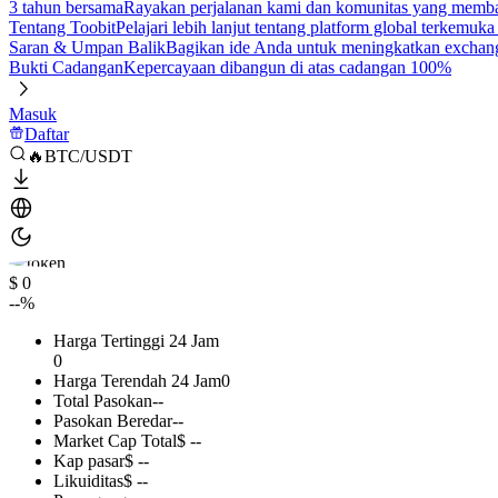
3 tahun bersama
Rayakan perjalanan kami dan komunitas yang mem
Tentang Toobit
Pelajari lebih lanjut tentang platform global terkemuk
Saran & Umpan Balik
Bagikan ide Anda untuk meningkatkan exchan
Bukti Cadangan
Kepercayaan dibangun di atas cadangan 100%
Masuk
Daftar
🔥BTC/USDT
$ 0
--%
Harga Tertinggi 24 Jam
0
Harga Terendah 24 Jam
0
Total Pasokan
--
Pasokan Beredar
--
Market Cap Total
$ --
Kap pasar
$ --
Likuiditas
$ --