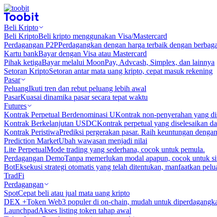
Beli Kripto
Beli Kripto
Beli kripto menggunakan Visa/Mastercard
Perdagangan P2P
Perdagangkan dengan harga terbaik dengan berbaga
Kartu bank
Bayar dengan Visa atau Mastercard
Pihak ketiga
Bayar melalui MoonPay, Advcash, Simplex, dan lainnya
Setoran Kripto
Setoran antar mata uang kripto, cepat masuk rekening
Pasar
Peluang
Ikuti tren dan rebut peluang lebih awal
Pasar
Kuasai dinamika pasar secara tepat waktu
Futures
Kontrak Perpetual Berdenominasi U
Kontrak non-penyerahan yang d
Kontrak Berkelanjutan USDC
Kontrak perpetual yang diselesaikan
Kontrak Peristiwa
Prediksi pergerakan pasar. Raih keuntungan denga
Prediction Market
Ubah wawasan menjadi nilai
Lite Perpetual
Mode trading yang sederhana, cocok untuk pemula.
Perdagangan Demo
Tanpa memerlukan modal apapun, cocok untuk sim
Bot
Eksekusi strategi otomatis yang telah ditentukan, manfaatkan peluan
TradFi
Perdagangan
Spot
Cepat beli atau jual mata uang kripto
DEX +
Token Web3 populer di on-chain, mudah untuk diperdagangk
Launchpad
Akses listing token tahap awal