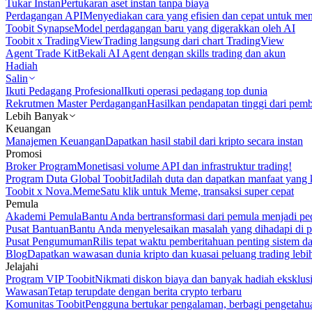
Tukar Instan
Pertukaran aset instan tanpa biaya
Perdagangan API
Menyediakan cara yang efisien dan cepat untuk m
Toobit Synapse
Model perdagangan baru yang digerakkan oleh AI
Toobit x TradingView
Trading langsung dari chart TradingView
Agent Trade Kit
Bekali AI Agent dengan skills trading dan akun
Hadiah
Salin
Ikuti Pedagang Profesional
Ikuti operasi pedagang top dunia
Rekrutmen Master Perdagangan
Hasilkan pendapatan tinggi dari pem
Lebih Banyak
Keuangan
Manajemen Keuangan
Dapatkan hasil stabil dari kripto secara instan
Promosi
Broker Program
Monetisasi volume API dan infrastruktur trading!
Program Duta Global Toobit
Jadilah duta dan dapatkan manfaat yang 
Toobit x Nova.Meme
Satu klik untuk Meme, transaksi super cepat
Pemula
Akademi Pemula
Bantu Anda bertransformasi dari pemula menjadi pe
Pusat Bantuan
Bantu Anda menyelesaikan masalah yang dihadapi di p
Pusat Pengumuman
Rilis tepat waktu pemberitahuan penting sistem 
Blog
Dapatkan wawasan dunia kripto dan kuasai peluang trading lebi
Jelajahi
Program VIP Toobit
Nikmati diskon biaya dan banyak hadiah eksklusi
Wawasan
Tetap terupdate dengan berita crypto terbaru
Komunitas Toobit
Pengguna bertukar pengalaman, berbagi pengetahu