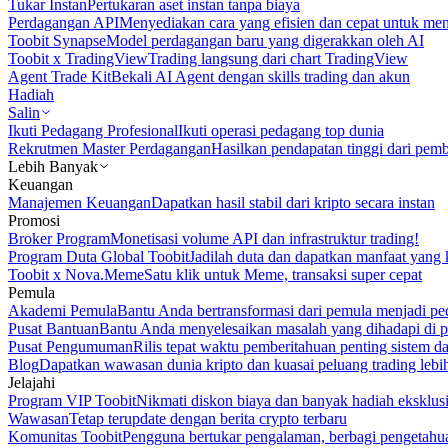
Tukar Instan
Pertukaran aset instan tanpa biaya
Perdagangan API
Menyediakan cara yang efisien dan cepat untuk m
Toobit Synapse
Model perdagangan baru yang digerakkan oleh AI
Toobit x TradingView
Trading langsung dari chart TradingView
Agent Trade Kit
Bekali AI Agent dengan skills trading dan akun
Hadiah
Salin
Ikuti Pedagang Profesional
Ikuti operasi pedagang top dunia
Rekrutmen Master Perdagangan
Hasilkan pendapatan tinggi dari pem
Lebih Banyak
Keuangan
Manajemen Keuangan
Dapatkan hasil stabil dari kripto secara instan
Promosi
Broker Program
Monetisasi volume API dan infrastruktur trading!
Program Duta Global Toobit
Jadilah duta dan dapatkan manfaat yang 
Toobit x Nova.Meme
Satu klik untuk Meme, transaksi super cepat
Pemula
Akademi Pemula
Bantu Anda bertransformasi dari pemula menjadi pe
Pusat Bantuan
Bantu Anda menyelesaikan masalah yang dihadapi di p
Pusat Pengumuman
Rilis tepat waktu pemberitahuan penting sistem 
Blog
Dapatkan wawasan dunia kripto dan kuasai peluang trading lebi
Jelajahi
Program VIP Toobit
Nikmati diskon biaya dan banyak hadiah eksklusi
Wawasan
Tetap terupdate dengan berita crypto terbaru
Komunitas Toobit
Pengguna bertukar pengalaman, berbagi pengetahu