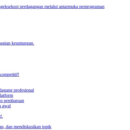
engeksekusi perdagangan melalui antarmuka pemrograman
bagian keuntungan.
kompetitif!
dagang profesional
latform
dan pembaruan
h awal
f.
an, dan mendiskusikan topik