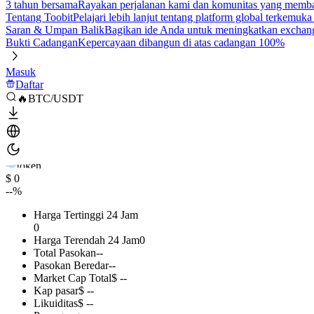
3 tahun bersama
Rayakan perjalanan kami dan komunitas yang mem
Tentang Toobit
Pelajari lebih lanjut tentang platform global terkemuk
Saran & Umpan Balik
Bagikan ide Anda untuk meningkatkan exchan
Bukti Cadangan
Kepercayaan dibangun di atas cadangan 100%
Masuk
Daftar
🔥BTC/USDT
$ 0
--%
Harga Tertinggi 24 Jam
0
Harga Terendah 24 Jam
0
Total Pasokan
--
Pasokan Beredar
--
Market Cap Total
$ --
Kap pasar
$ --
Likuiditas
$ --