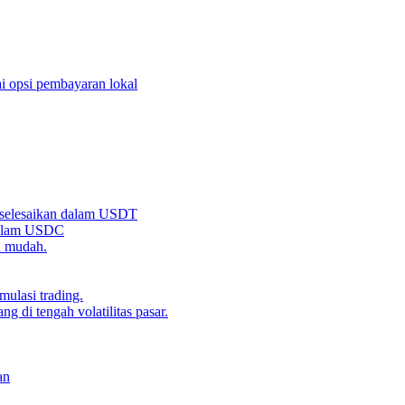
i opsi pembayaran lokal
iselesaikan dalam USDT
 dalam USDC
n mudah.
ulasi trading.
g di tengah volatilitas pasar.
an