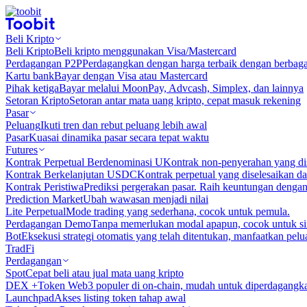
Beli Kripto
Beli Kripto
Beli kripto menggunakan Visa/Mastercard
Perdagangan P2P
Perdagangkan dengan harga terbaik dengan berbaga
Kartu bank
Bayar dengan Visa atau Mastercard
Pihak ketiga
Bayar melalui MoonPay, Advcash, Simplex, dan lainnya
Setoran Kripto
Setoran antar mata uang kripto, cepat masuk rekening
Pasar
Peluang
Ikuti tren dan rebut peluang lebih awal
Pasar
Kuasai dinamika pasar secara tepat waktu
Futures
Kontrak Perpetual Berdenominasi U
Kontrak non-penyerahan yang d
Kontrak Berkelanjutan USDC
Kontrak perpetual yang diselesaikan
Kontrak Peristiwa
Prediksi pergerakan pasar. Raih keuntungan denga
Prediction Market
Ubah wawasan menjadi nilai
Lite Perpetual
Mode trading yang sederhana, cocok untuk pemula.
Perdagangan Demo
Tanpa memerlukan modal apapun, cocok untuk sim
Bot
Eksekusi strategi otomatis yang telah ditentukan, manfaatkan peluan
TradFi
Perdagangan
Spot
Cepat beli atau jual mata uang kripto
DEX +
Token Web3 populer di on-chain, mudah untuk diperdagangk
Launchpad
Akses listing token tahap awal