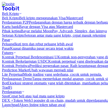
Beli Kripto
Beli Kripto
Beli kripto menggunakan Visa/Mastercard
Perdagangan P2P
Perdagangkan dengan harga terbaik dengan berbaga
Kartu bank
Bayar dengan Visa atau Mastercard
Pihak ketiga
Bayar melalui MoonPay, Advcash, Simplex, dan lainnya
Setoran Kripto
Setoran antar mata uang kripto, cepat masuk rekening
Pasar
Peluang
Ikuti tren dan rebut peluang lebih awal
Pasar
Kuasai dinamika pasar secara tepat waktu
Futures
Kontrak Perpetual Berdenominasi U
Kontrak non-penyerahan yang d
Kontrak Berkelanjutan USDC
Kontrak perpetual yang diselesaikan
Kontrak Peristiwa
Prediksi pergerakan pasar. Raih keuntungan denga
Prediction Market
Ubah wawasan menjadi nilai
Lite Perpetual
Mode trading yang sederhana, cocok untuk pemula.
Perdagangan Demo
Tanpa memerlukan modal apapun, cocok untuk sim
Bot
Eksekusi strategi otomatis yang telah ditentukan, manfaatkan peluan
TradFi
Perdagangan
Spot
Cepat beli atau jual mata uang kripto
DEX +
Token Web3 populer di on-chain, mudah untuk diperdagangk
Launchpad
Akses listing token tahap awal