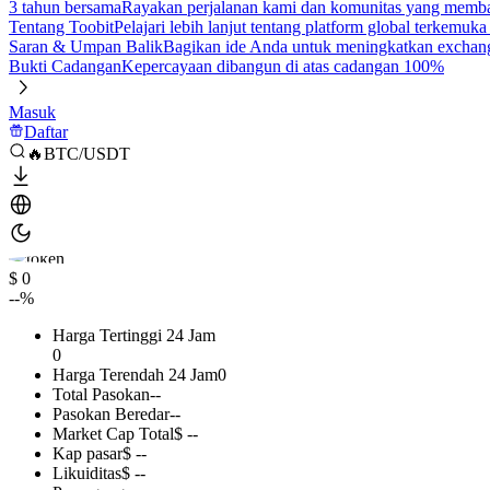
3 tahun bersama
Rayakan perjalanan kami dan komunitas yang mem
Tentang Toobit
Pelajari lebih lanjut tentang platform global terkemuk
Saran & Umpan Balik
Bagikan ide Anda untuk meningkatkan exchan
Bukti Cadangan
Kepercayaan dibangun di atas cadangan 100%
Masuk
Daftar
🔥BTC/USDT
$ 0
--%
Harga Tertinggi 24 Jam
0
Harga Terendah 24 Jam
0
Total Pasokan
--
Pasokan Beredar
--
Market Cap Total
$ --
Kap pasar
$ --
Likuiditas
$ --