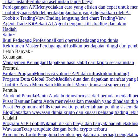
Tukar Instan
Pertukaran aset instan tanpa biaya
Perdagangan API
Menyediakan cara yang efisien dan cepat untuk m
Toobit Synapse
Model perdagangan baru yang digerakkan oleh AI
Toobit x TradingView
Trading langsung dari chart TradingView
Agent Trade Kit
Bekali AI Agent dengan skills trading dan akun
Hadiah
Salin
Ikuti Pedagang Profesional
Ikuti operasi pedagang top dunia
Rekrutmen Master Perdagangan
Hasilkan pendapatan tinggi dari pem
Lebih Banyak
Keuangan
Manajemen Keuangan
Dapatkan hasil stabil dari kripto secara instan
Promosi
Broker Program
Monetisasi volume API dan infrastruktur trading!
Program Duta Global Toobit
Jadilah duta dan dapatkan manfaat yang 
Toobit x Nova.Meme
Satu klik untuk Meme, transaksi super cepat
Pemula
Akademi Pemula
Bantu Anda bertransformasi dari pemula menjadi pe
Pusat Bantuan
Bantu Anda menyelesaikan masalah yang dihadapi di p
Pusat Pengumuman
Rilis tepat waktu pemberitahuan penting sistem 
Blog
Dapatkan wawasan dunia kripto dan kuasai peluang trading lebi
Jelajahi
Program VIP Toobit
Nikmati diskon biaya dan banyak hadiah eksklusi
Wawasan
Tetap terupdate dengan berita crypto terbaru
Komunitas Toobit
Pengguna bertukar pengalaman, berbagi pengetahu