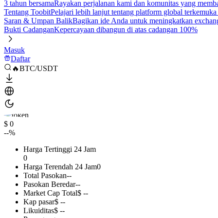
3 tahun bersama
Rayakan perjalanan kami dan komunitas yang mem
Tentang Toobit
Pelajari lebih lanjut tentang platform global terkemuk
Saran & Umpan Balik
Bagikan ide Anda untuk meningkatkan exchan
Bukti Cadangan
Kepercayaan dibangun di atas cadangan 100%
Masuk
Daftar
🔥BTC/USDT
$ 0
--%
Harga Tertinggi 24 Jam
0
Harga Terendah 24 Jam
0
Total Pasokan
--
Pasokan Beredar
--
Market Cap Total
$ --
Kap pasar
$ --
Likuiditas
$ --