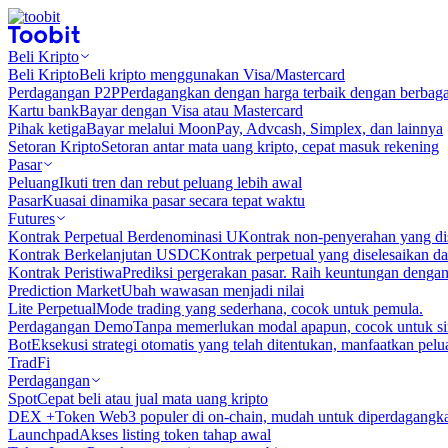
Beli Kripto
Beli Kripto
Beli kripto menggunakan Visa/Mastercard
Perdagangan P2P
Perdagangkan dengan harga terbaik dengan berbaga
Kartu bank
Bayar dengan Visa atau Mastercard
Pihak ketiga
Bayar melalui MoonPay, Advcash, Simplex, dan lainnya
Setoran Kripto
Setoran antar mata uang kripto, cepat masuk rekening
Pasar
Peluang
Ikuti tren dan rebut peluang lebih awal
Pasar
Kuasai dinamika pasar secara tepat waktu
Futures
Kontrak Perpetual Berdenominasi U
Kontrak non-penyerahan yang d
Kontrak Berkelanjutan USDC
Kontrak perpetual yang diselesaikan
Kontrak Peristiwa
Prediksi pergerakan pasar. Raih keuntungan denga
Prediction Market
Ubah wawasan menjadi nilai
Lite Perpetual
Mode trading yang sederhana, cocok untuk pemula.
Perdagangan Demo
Tanpa memerlukan modal apapun, cocok untuk sim
Bot
Eksekusi strategi otomatis yang telah ditentukan, manfaatkan peluan
TradFi
Perdagangan
Spot
Cepat beli atau jual mata uang kripto
DEX +
Token Web3 populer di on-chain, mudah untuk diperdagangk
Launchpad
Akses listing token tahap awal