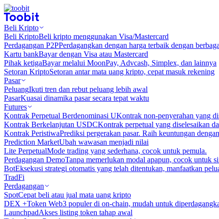
Beli Kripto
Beli Kripto
Beli kripto menggunakan Visa/Mastercard
Perdagangan P2P
Perdagangkan dengan harga terbaik dengan berbaga
Kartu bank
Bayar dengan Visa atau Mastercard
Pihak ketiga
Bayar melalui MoonPay, Advcash, Simplex, dan lainnya
Setoran Kripto
Setoran antar mata uang kripto, cepat masuk rekening
Pasar
Peluang
Ikuti tren dan rebut peluang lebih awal
Pasar
Kuasai dinamika pasar secara tepat waktu
Futures
Kontrak Perpetual Berdenominasi U
Kontrak non-penyerahan yang d
Kontrak Berkelanjutan USDC
Kontrak perpetual yang diselesaikan
Kontrak Peristiwa
Prediksi pergerakan pasar. Raih keuntungan denga
Prediction Market
Ubah wawasan menjadi nilai
Lite Perpetual
Mode trading yang sederhana, cocok untuk pemula.
Perdagangan Demo
Tanpa memerlukan modal apapun, cocok untuk sim
Bot
Eksekusi strategi otomatis yang telah ditentukan, manfaatkan peluan
TradFi
Perdagangan
Spot
Cepat beli atau jual mata uang kripto
DEX +
Token Web3 populer di on-chain, mudah untuk diperdagangk
Launchpad
Akses listing token tahap awal