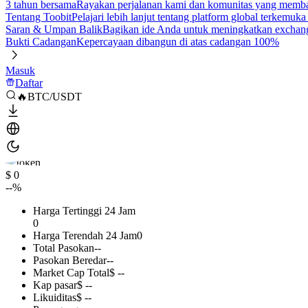
3 tahun bersama
Rayakan perjalanan kami dan komunitas yang mem
Tentang Toobit
Pelajari lebih lanjut tentang platform global terkemuk
Saran & Umpan Balik
Bagikan ide Anda untuk meningkatkan exchan
Bukti Cadangan
Kepercayaan dibangun di atas cadangan 100%
Masuk
Daftar
🔥BTC/USDT
$ 0
--%
Harga Tertinggi 24 Jam
0
Harga Terendah 24 Jam
0
Total Pasokan
--
Pasokan Beredar
--
Market Cap Total
$ --
Kap pasar
$ --
Likuiditas
$ --