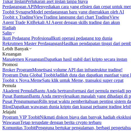
Tukar Instan
Pertukaran aset instan tanpa biaya
Perdagangan API
Menyediakan cara yang efisien dan cepat untuk m
Toobit Synapse
Model perdagangan baru yang digerakkan oleh AI
Toobit x TradingView
Trading langsung dari chart TradingView
Agent Trade Kit
Bekali AI Agent dengan skills trading dan akun
Hadiah
Salin
Ikuti Pedagang Profesional
Ikuti operasi pedagang top dunia
Rekrutmen Master Perdagangan
Hasilkan pendapatan tinggi dari pem
Lebih Banyak
Keuangan
Manajemen Keuangan
Dapatkan hasil stabil dari kripto secara instan
Promosi
Broker Program
Monetisasi volume API dan infrastruktur trading!
Program Duta Global Toobit
Jadilah duta dan dapatkan manfaat yang 
Toobit x Nova.Meme
Satu klik untuk Meme, transaksi super cepat
Pemula
Akademi Pemula
Bantu Anda bertransformasi dari pemula menjadi pe
Pusat Bantuan
Bantu Anda menyelesaikan masalah yang dihadapi di p
Pusat Pengumuman
Rilis tepat waktu pemberitahuan penting sistem 
Blog
Dapatkan wawasan dunia kripto dan kuasai peluang trading lebi
Jelajahi
Program VIP Toobit
Nikmati diskon biaya dan banyak hadiah eksklusi
Wawasan
Tetap terupdate dengan berita crypto terbaru
Komunitas Toobit
Pengguna bertukar pengalaman, berbagi pengetahu