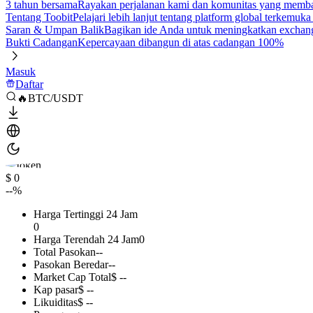
3 tahun bersama
Rayakan perjalanan kami dan komunitas yang mem
Tentang Toobit
Pelajari lebih lanjut tentang platform global terkemuk
Saran & Umpan Balik
Bagikan ide Anda untuk meningkatkan exchan
Bukti Cadangan
Kepercayaan dibangun di atas cadangan 100%
Masuk
Daftar
🔥BTC/USDT
$ 0
--%
Harga Tertinggi 24 Jam
0
Harga Terendah 24 Jam
0
Total Pasokan
--
Pasokan Beredar
--
Market Cap Total
$ --
Kap pasar
$ --
Likuiditas
$ --