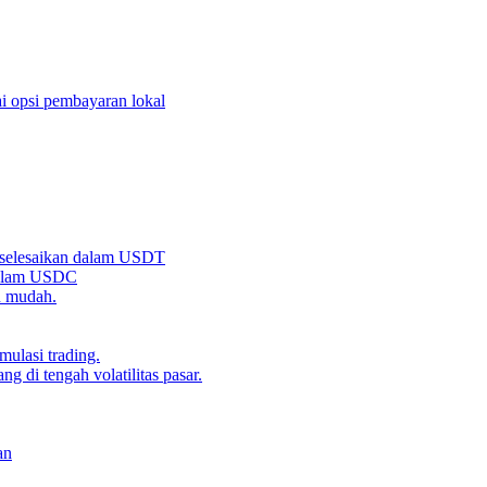
i opsi pembayaran lokal
iselesaikan dalam USDT
 dalam USDC
n mudah.
ulasi trading.
g di tengah volatilitas pasar.
an