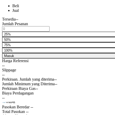
Beli
Jual
Tersedia
--
Jumlah Pesanan
25%
50%
75%
100%
Masuk
Harga Referensi
--
Slippage
--
Perkiraan. Jumlah yang diterima
--
Jumlah Minimum yang Diterima
--
Perkiraan Biaya Gas
--
Biaya Perdagangan
--
Pasokan Beredar
--
Total Pasokan
--