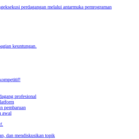
engeksekusi perdagangan melalui antarmuka pemrograman
bagian keuntungan.
kompetitif!
dagang profesional
latform
dan pembaruan
h awal
f.
an, dan mendiskusikan topik