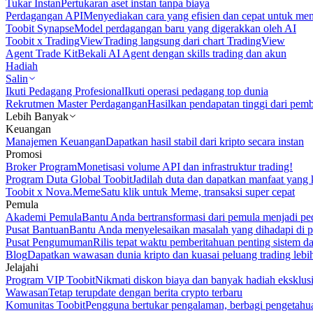
Tukar Instan
Pertukaran aset instan tanpa biaya
Perdagangan API
Menyediakan cara yang efisien dan cepat untuk m
Toobit Synapse
Model perdagangan baru yang digerakkan oleh AI
Toobit x TradingView
Trading langsung dari chart TradingView
Agent Trade Kit
Bekali AI Agent dengan skills trading dan akun
Hadiah
Salin
Ikuti Pedagang Profesional
Ikuti operasi pedagang top dunia
Rekrutmen Master Perdagangan
Hasilkan pendapatan tinggi dari pem
Lebih Banyak
Keuangan
Manajemen Keuangan
Dapatkan hasil stabil dari kripto secara instan
Promosi
Broker Program
Monetisasi volume API dan infrastruktur trading!
Program Duta Global Toobit
Jadilah duta dan dapatkan manfaat yang 
Toobit x Nova.Meme
Satu klik untuk Meme, transaksi super cepat
Pemula
Akademi Pemula
Bantu Anda bertransformasi dari pemula menjadi pe
Pusat Bantuan
Bantu Anda menyelesaikan masalah yang dihadapi di p
Pusat Pengumuman
Rilis tepat waktu pemberitahuan penting sistem 
Blog
Dapatkan wawasan dunia kripto dan kuasai peluang trading lebi
Jelajahi
Program VIP Toobit
Nikmati diskon biaya dan banyak hadiah eksklusi
Wawasan
Tetap terupdate dengan berita crypto terbaru
Komunitas Toobit
Pengguna bertukar pengalaman, berbagi pengetahu