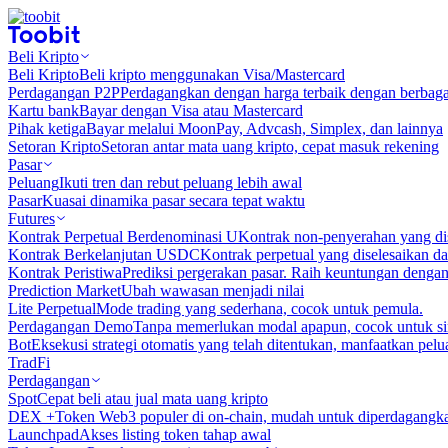
Beli Kripto
Beli Kripto
Beli kripto menggunakan Visa/Mastercard
Perdagangan P2P
Perdagangkan dengan harga terbaik dengan berbaga
Kartu bank
Bayar dengan Visa atau Mastercard
Pihak ketiga
Bayar melalui MoonPay, Advcash, Simplex, dan lainnya
Setoran Kripto
Setoran antar mata uang kripto, cepat masuk rekening
Pasar
Peluang
Ikuti tren dan rebut peluang lebih awal
Pasar
Kuasai dinamika pasar secara tepat waktu
Futures
Kontrak Perpetual Berdenominasi U
Kontrak non-penyerahan yang d
Kontrak Berkelanjutan USDC
Kontrak perpetual yang diselesaikan
Kontrak Peristiwa
Prediksi pergerakan pasar. Raih keuntungan denga
Prediction Market
Ubah wawasan menjadi nilai
Lite Perpetual
Mode trading yang sederhana, cocok untuk pemula.
Perdagangan Demo
Tanpa memerlukan modal apapun, cocok untuk sim
Bot
Eksekusi strategi otomatis yang telah ditentukan, manfaatkan peluan
TradFi
Perdagangan
Spot
Cepat beli atau jual mata uang kripto
DEX +
Token Web3 populer di on-chain, mudah untuk diperdagangk
Launchpad
Akses listing token tahap awal