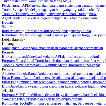
Tukar Instan
Pertukaran aset instan tanpa biaya
Perdagangan API
Menyediakan cara yang efisien dan cepat untuk m
Toobit Synapse
Model perdagangan baru yang digerakkan oleh AI
Toobit x TradingView
Trading langsung dari chart TradingView
Agent Trade Kit
Bekali AI Agent dengan skills trading dan akun
Hadiah
Salin
Ikuti Pedagang Profesional
Ikuti operasi pedagang top dunia
Rekrutmen Master Perdagangan
Hasilkan pendapatan tinggi dari pem
Lebih Banyak
Keuangan
Manajemen Keuangan
Dapatkan hasil stabil dari kripto secara instan
Promosi
Broker Program
Monetisasi volume API dan infrastruktur trading!
Program Duta Global Toobit
Jadilah duta dan dapatkan manfaat yang 
Toobit x Nova.Meme
Satu klik untuk Meme, transaksi super cepat
Pemula
Akademi Pemula
Bantu Anda bertransformasi dari pemula menjadi pe
Pusat Bantuan
Bantu Anda menyelesaikan masalah yang dihadapi di p
Pusat Pengumuman
Rilis tepat waktu pemberitahuan penting sistem 
Blog
Dapatkan wawasan dunia kripto dan kuasai peluang trading lebi
Jelajahi
Program VIP Toobit
Nikmati diskon biaya dan banyak hadiah eksklusi
Wawasan
Tetap terupdate dengan berita crypto terbaru
Komunitas Toobit
Pengguna bertukar pengalaman, berbagi pengetahu