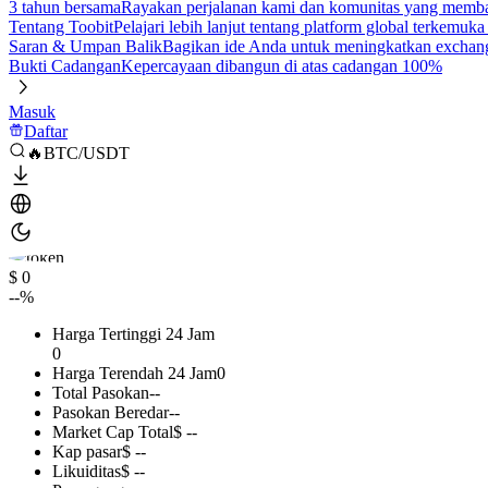
3 tahun bersama
Rayakan perjalanan kami dan komunitas yang mem
Tentang Toobit
Pelajari lebih lanjut tentang platform global terkemuk
Saran & Umpan Balik
Bagikan ide Anda untuk meningkatkan exchan
Bukti Cadangan
Kepercayaan dibangun di atas cadangan 100%
Masuk
Daftar
🔥BTC/USDT
$ 0
--%
Harga Tertinggi 24 Jam
0
Harga Terendah 24 Jam
0
Total Pasokan
--
Pasokan Beredar
--
Market Cap Total
$ --
Kap pasar
$ --
Likuiditas
$ --