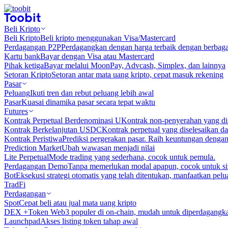
Beli Kripto
Beli Kripto
Beli kripto menggunakan Visa/Mastercard
Perdagangan P2P
Perdagangkan dengan harga terbaik dengan berbaga
Kartu bank
Bayar dengan Visa atau Mastercard
Pihak ketiga
Bayar melalui MoonPay, Advcash, Simplex, dan lainnya
Setoran Kripto
Setoran antar mata uang kripto, cepat masuk rekening
Pasar
Peluang
Ikuti tren dan rebut peluang lebih awal
Pasar
Kuasai dinamika pasar secara tepat waktu
Futures
Kontrak Perpetual Berdenominasi U
Kontrak non-penyerahan yang d
Kontrak Berkelanjutan USDC
Kontrak perpetual yang diselesaikan
Kontrak Peristiwa
Prediksi pergerakan pasar. Raih keuntungan denga
Prediction Market
Ubah wawasan menjadi nilai
Lite Perpetual
Mode trading yang sederhana, cocok untuk pemula.
Perdagangan Demo
Tanpa memerlukan modal apapun, cocok untuk sim
Bot
Eksekusi strategi otomatis yang telah ditentukan, manfaatkan peluan
TradFi
Perdagangan
Spot
Cepat beli atau jual mata uang kripto
DEX +
Token Web3 populer di on-chain, mudah untuk diperdagangk
Launchpad
Akses listing token tahap awal