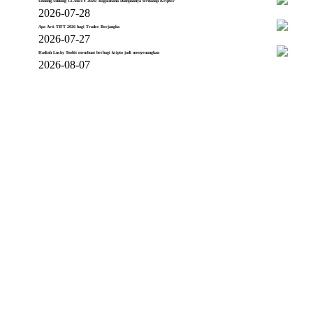
Undang-Undang CLARITY 2026: Bagaimana Dampaknya terhadap Kripto?
2026-07-28
Apa Arti TIFT 2026 bagi Trader Berjangka
2026-07-27
Hadiah Lucky Toobit membuat berbagi kripto jadi menyenangkan
2026-08-07