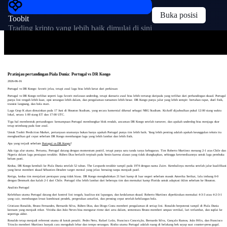
Buka posisi
Toobit
Trading kripto yang lebih baik dimulai di sini
Pratinjau pertandingan Piala Dunia: Portugal vs DR Kongo
2026-06-16
Portugal vs DR Kongo: favorit jelas, tetapi awal laga bisa lebih ketat dari perkiraan
Portugal vs DR Kongo terlihat seperti laga favorit melawan underdog, tetapi skenario awal bisa lebih tertutup daripada yang terlihat dari perbandingan skuad. Portugal
punya lini tengah lebih kuat, opsi serangan lebih dalam, dan pengalaman turnamen lebih besar. DR Kongo punya jalur yang lebih sempit: bertahan rapat, duel fisik,
transisi langsung, dan bola mati.
Laga Grup K akan dimainkan pada 17 Juni di Houston Stadium, yang secara komersial dikenal sebagai NRG Stadium. Kickoff dijadwalkan pukul 12:00 siang waktu
lokal, setara 1:00 siang ET dan 17:00 UTC.
Tiga hal membentuk pertandingan: kemampuan Portugal membongkar blok rendah, ancaman DR Kongo setelah turnover, dan apakah underdog bisa menjaga skor
tetap seimbang pada fase awal.
Untuk Toobit Prediction Market, pertanyaan utamanya bukan hanya apakah Portugal punya tim lebih baik. Yang lebih penting adalah apakah keunggulan teknis itu
menghasilkan gol cepat sebelum DR Kongo membangun laga yang lebih lambat dan lebih fisik.
Apa yang terjadi sebelum
Portugal vs DR Kongo
?
Ada tiga alur utama. Pertama, Portugal datang dengan momentum positif, tetapi punya satu tanda tanya kebugaran. Tim Roberto Martínez menang 2-1 atas Chile dan
Nigeria dalam laga persiapan terakhir. Rúben Dias berlatih terpisah pada Senin karena alasan yang tidak diungkapkan, sehingga ketersediaannya untuk laga pembuka
belum pasti.
Kedua, DR Kongo kembali ke Piala Dunia setelah 52 tahun. The Leopards terakhir tampil pada 1974 dengan nama Zaire. Kembalinya mereka setelah jalur kualifikasi
yang berat memberi skuad Sébastien Desabre target mental yang jelas: bersaing tanpa menjadi pasif.
Ketiga, kedua tim menjalani persiapan yang tidak biasa. DR Kongo menghabiskan 21 hari kamp di luar negeri sebelum masuk Amerika Serikat, lalu imbang 0-0
dengan Denmark dan kalah 2-1 dari Chile. Portugal tiba lebih lambat dari beberapa tim dan memakai kamp Florida untuk adaptasi iklim sebelum ke Houston.
Analisis Portugal
Kelebihan utama Portugal datang dari kontrol lini tengah, kualitas sisi lapangan, dan kedalaman skuad. Roberto Martínez diperkirakan memakai 4-3-3 atau 4-2-3-1
yang cair, membangun lewat kombinasi pendek, pergerakan antarlini, dan pressing cepat setelah kehilangan bola.
Cristiano Ronaldo, Bruno Fernandes, Bernardo Silva, Rúben Dias, dan Diogo Costa memberi pengalaman di setiap lini. Ronaldo berpotensi tampil di Piala Dunia
keenam yang menjadi rekor. Vitinha dan João Neves bisa mengatur ritme dari area dalam, sementara Bruno memberi umpan vertikal, lari terlambat, dan suplai ke
sepertiga akhir.
Ronaldo tetap menjadi referensi utama di kotak penalti. Pedro Neto, Rafael Leão, Francisco Conceição, Bernardo Silva, Gonçalo Ramos, João Félix, dan Francisco
Trincão memberi Martínez banyak cara mengubah lebar dan tempo serangan. Risiko utama Portugal adalah ruang di belakang bek sayap saat counter-press gagal.