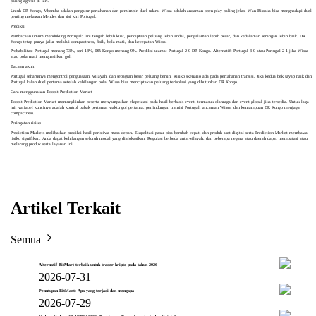
paling agresif di kiri.
Untuk DR Kongo, Mbemba adalah pengatur pertahanan dan pemimpin duel udara. Wissa adalah ancaman open-play paling jelas. Wan-Bissaka bisa menghadapi duel
penting melawan Mendes dan sisi kiri Portugal.
Prediksi
Pembacaan umum mendukung Portugal: lini tengah lebih kuat, penciptaan peluang lebih andal, pengalaman lebih besar, dan kedalaman serangan lebih baik. DR
Kongo tetap punya jalur melalui compactness, fisik, bola mati, dan kecepatan Wissa.
Probabilitas: Portugal menang 73%, seri 18%, DR Kongo menang 9%. Prediksi utama: Portugal 2-0 DR Kongo. Alternatif: Portugal 3-0 atau Portugal 2-1 jika Wissa
atau bola mati menghasilkan gol.
Bacaan akhir
Portugal seharusnya mengontrol penguasaan, wilayah, dan sebagian besar peluang bersih. Risiko skenario ada pada pertahanan transisi. Jika kedua bek sayap naik dan
Portugal kalah duel pertama setelah kehilangan bola, Wissa bisa menciptakan peluang terisolasi yang dibutuhkan DR Kongo.
Cara menggunakan Toobit Prediction Market
Toobit Prediction Market
memungkinkan peserta menyampaikan ekspektasi pada hasil berbasis event, termasuk olahraga dan event global jika tersedia. Untuk laga
ini, variabel kuncinya adalah kontrol babak pertama, waktu gol pertama, perlindungan transisi Portugal, ancaman Wissa, dan kemampuan DR Kongo menjaga
compactness.
Peringatan risiko
Prediction Markets melibatkan prediksi hasil peristiwa masa depan. Ekspektasi pasar bisa berubah cepat, dan produk aset digital serta Prediction Market membawa
risiko signifikan. Anda dapat kehilangan seluruh modal yang dialokasikan. Regulasi berbeda antarwilayah, dan beberapa negara atau daerah dapat membatasi atau
melarang produk serta layanan ini.
Artikel Terkait
Semua
Alternatif BitMart terbaik untuk trader kripto pada tahun 2026
2026-07-31
Penutupan BitMart: Apa yang terjadi dan mengapa
2026-07-29