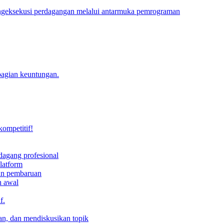
engeksekusi perdagangan melalui antarmuka pemrograman
bagian keuntungan.
kompetitif!
dagang profesional
latform
dan pembaruan
h awal
f.
an, dan mendiskusikan topik