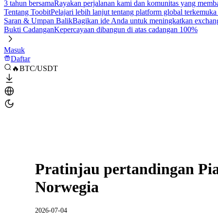
3 tahun bersama
Rayakan perjalanan kami dan komunitas yang mem
Tentang Toobit
Pelajari lebih lanjut tentang platform global terkemuk
Saran & Umpan Balik
Bagikan ide Anda untuk meningkatkan exchan
Bukti Cadangan
Kepercayaan dibangun di atas cadangan 100%
Masuk
Daftar
🔥BTC/USDT
Pratinjau pertandingan Pia
Norwegia
2026-07-04