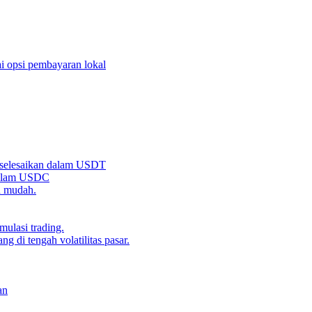
i opsi pembayaran lokal
iselesaikan dalam USDT
 dalam USDC
n mudah.
ulasi trading.
g di tengah volatilitas pasar.
an