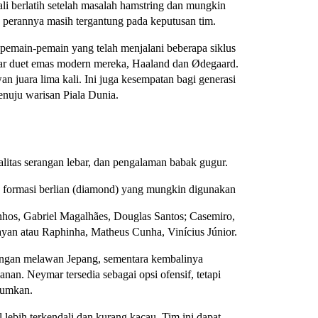
ali berlatih setelah masalah hamstring dan mungkin
n perannya masih tergantung pada keputusan tim.
p pemain-pemain yang telah menjalani beberapa siklus
tar duet emas modern mereka, Haaland dan Ødegaard.
 juara lima kali. Ini juga kesempatan bagi generasi
menuju warisan Piala Dunia.
litas serangan lebar, dan pengalaman babak gugur.
au formasi berlian (diamond) yang mungkin digunakan
inhos, Gabriel Magalhães, Douglas Santos; Casemiro,
ayan atau Raphinha, Matheus Cunha, Vinícius Júnior.
enangan melawan Jepang, sementara kembalinya
anan. Neymar tersedia sebagai opsi ofensif, tetapi
mumkan.
l lebih terkendali dan kurang kacau. Tim ini dapat