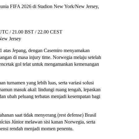
Dunia FIFA 2026 di Stadion New York/New Jersey,
0 UTC / 21.00 BST / 22.00 CEST
 New Jersey
2-1 atas Jepang, dengan Casemiro menyamakan
ngan di masa injury time. Norwegia melaju setelah
encetak gol telat untuk mengamankan kemenangan
n turnamen yang lebih luas, serta variasi solusi
 namun masuk akal: lindungi ruang tengah, lepaskan
 dan ubah peluang terbatas menjadi kesempatan bagi
hanan saat tidak menyerang (rest defense) Brasil
cius Júnior melawan sisi kanan Norwegia, serta
ensi rendah menjadi momen penentu.