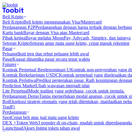
Beli Kripto
Beli Kripto
Beli kripto menggunakan Visa/Mastercard
Perdagangan P2P
Perdagangkan dengan harga terbaik dengan berbaga
Kartu bank
Bayar dengan Visa atau Mastercard
Pihak ketiga
Bayar melalui MoonPay, Advcash, Simplex, dan lainnya
Setoran Kripto
Setoran antar mata uang kripto, cepat masuk rekening
Pasar
Peluang
Ikuti tren dan rebut peluang lebih awal
Pasar
Kuasai dinamika pasar secara tepat waktu
Futures
Kontrak Perpetual Berdenominasi U
Kontrak non-penyerahan yang d
Kontrak Berkelanjutan USDC
Kontrak perpetual yang diselesaikan
Kontrak Peristiwa
Prediksi pergerakan pasar. Raih keuntungan denga
Prediction Market
Ubah wawasan menjadi nilai
Lite Perpetual
Mode trading yang sederhana, cocok untuk pemula.
Perdagangan Demo
Tanpa memerlukan modal apapun, cocok untuk sim
Bot
Eksekusi strategi otomatis yang telah ditentukan, manfaatkan peluan
TradFi
Perdagangan
Spot
Cepat beli atau jual mata uang kripto
DEX +
Token Web3 populer di on-chain, mudah untuk diperdagangk
Launchpad
Akses listing token tahap awal