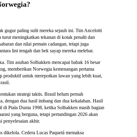
 Norwegia?
k gugur paling sulit mereka sejauh ini. Tim Ancelotti
a turut meningkatkan tekanan di kotak penalti dan
baran dan nilai pemain cadangan, tetapi juga
 antara lini tengah dan bek sayap mereka melebar.
eka. Tim asuhan Solbakken mencapai babak 16 besar
ading, memberikan Norwegia kemenangan pertama
 produktif untuk merepotkan lawan yang lebih kuat,
rasil.
ntukan strategi taktis. Brasil belum pernah
 dengan dua hasil imbang dan dua kekalahan. Hasil
l di Piala Dunia 1998, ketika Solbakken masih bagian
arasi yang berguna, tetapi pertandingan 2026 akan
si penyelesaian akhir.
rus dikelola. Cedera Lucas Paquetá memaksa