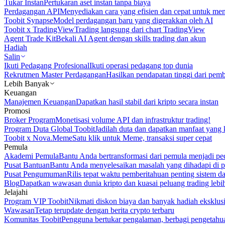
Tukar Instan
Pertukaran aset instan tanpa biaya
Perdagangan API
Menyediakan cara yang efisien dan cepat untuk m
Toobit Synapse
Model perdagangan baru yang digerakkan oleh AI
Toobit x TradingView
Trading langsung dari chart TradingView
Agent Trade Kit
Bekali AI Agent dengan skills trading dan akun
Hadiah
Salin
Ikuti Pedagang Profesional
Ikuti operasi pedagang top dunia
Rekrutmen Master Perdagangan
Hasilkan pendapatan tinggi dari pem
Lebih Banyak
Keuangan
Manajemen Keuangan
Dapatkan hasil stabil dari kripto secara instan
Promosi
Broker Program
Monetisasi volume API dan infrastruktur trading!
Program Duta Global Toobit
Jadilah duta dan dapatkan manfaat yang 
Toobit x Nova.Meme
Satu klik untuk Meme, transaksi super cepat
Pemula
Akademi Pemula
Bantu Anda bertransformasi dari pemula menjadi pe
Pusat Bantuan
Bantu Anda menyelesaikan masalah yang dihadapi di p
Pusat Pengumuman
Rilis tepat waktu pemberitahuan penting sistem 
Blog
Dapatkan wawasan dunia kripto dan kuasai peluang trading lebi
Jelajahi
Program VIP Toobit
Nikmati diskon biaya dan banyak hadiah eksklusi
Wawasan
Tetap terupdate dengan berita crypto terbaru
Komunitas Toobit
Pengguna bertukar pengalaman, berbagi pengetahu