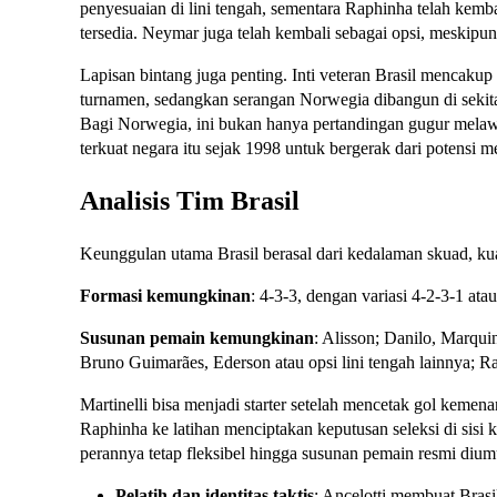
penyesuaian di lini tengah, sementara Raphinha telah kemb
tersedia. Neymar juga telah kembali sebagai opsi, meskipu
Lapisan bintang juga penting. Inti veteran Brasil mencaku
turnamen, sedangkan serangan Norwegia dibangun di seki
Bagi Norwegia, ini bukan hanya pertandingan gugur melawan
terkuat negara itu sejak 1998 untuk bergerak dari potensi 
Analisis Tim Brasil
Keunggulan utama Brasil berasal dari kedalaman skuad, kua
Formasi kemungkinan
: 4-3-3, dengan variasi 4-2-3-1 at
Susunan pemain kemungkinan
: Alisson; Danilo, Marqu
Bruno Guimarães, Ederson atau opsi lini tengah lainnya; R
Martinelli bisa menjadi starter setelah mencetak gol kem
Raphinha ke latihan menciptakan keputusan seleksi di sisi k
perannya tetap fleksibel hingga susunan pemain resmi diu
Pelatih dan identitas taktis
: Ancelotti membuat Brasi