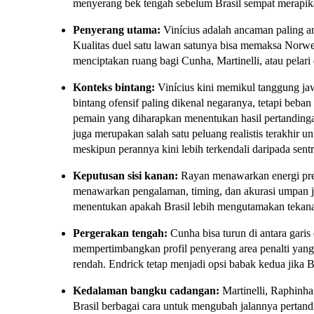
menyerang bek tengah sebelum Brasil sempat merapik
Penyerang utama:
Vinícius adalah ancaman paling a
Kualitas duel satu lawan satunya bisa memaksa Norwe
menciptakan ruang bagi Cunha, Martinelli, atau pelari d
Konteks bintang:
Vinícius kini memikul tanggung ja
bintang ofensif paling dikenal negaranya, tetapi beba
pemain yang diharapkan menentukan hasil pertandingan
juga merupakan salah satu peluang realistis terakhir u
meskipun perannya kini lebih terkendali daripada sentr
Keputusan sisi kanan:
Rayan menawarkan energi pres
menawarkan pengalaman, timing, dan akurasi umpan jik
menentukan apakah Brasil lebih mengutamakan tekanan a
Pergerakan tengah:
Cunha bisa turun di antara garis
mempertimbangkan profil penyerang area penalti yang
rendah. Endrick tetap menjadi opsi babak kedua jika Br
Kedalaman bangku cadangan:
Martinelli, Raphinha
Brasil berbagai cara untuk mengubah jalannya pertandi