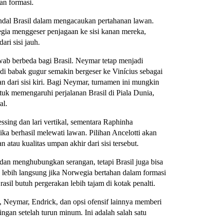
an formasi.
ndal Brasil dalam mengacaukan pertahanan lawan.
gia menggeser penjagaan ke sisi kanan mereka,
ari sisi jauh.
wab berbeda bagi Brasil. Neymar tetap menjadi
n di babak gugur semakin bergeser ke Vinícius sebagai
 dari sisi kiri. Bagi Neymar, turnamen ini mungkin
ntuk memengaruhi perjalanan Brasil di Piala Dunia,
al.
sing dan lari vertikal, sementara Raphinha
a berhasil melewati lawan. Pilihan Ancelotti akan
tau kualitas umpan akhir dari sisi tersebut.
 dan menghubungkan serangan, tetapi Brasil juga bisa
 lebih langsung jika Norwegia bertahan dalam formasi
asil butuh pergerakan lebih tajam di kotak penalti.
, Neymar, Endrick, dan opsi ofensif lainnya memberi
ngan setelah turun minum. Ini adalah salah satu