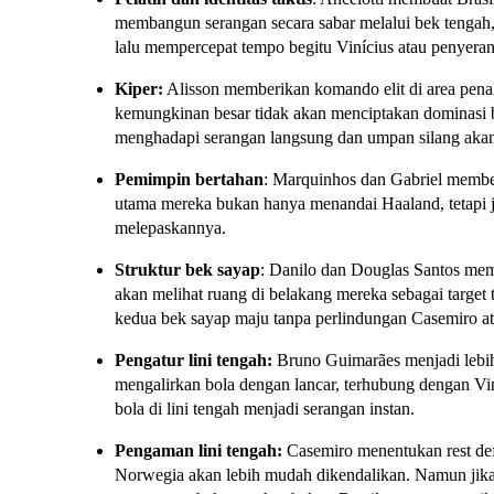
membangun serangan secara sabar melalui bek tengah
lalu mempercepat tempo begitu Vinícius atau penyeran
Kiper:
Alisson memberikan komando elit di area penal
kemungkinan besar tidak akan menciptakan dominasi 
menghadapi serangan langsung dan umpan silang akan
Pemimpin bertahan
: Marquinhos dan Gabriel memben
utama mereka bukan hanya menandai Haaland, tetapi 
melepaskannya.
Struktur bek sayap
: Danilo dan Douglas Santos mem
akan melihat ruang di belakang mereka sebagai target t
kedua bek sayap maju tanpa perlindungan Casemiro a
Pengatur lini tengah:
Bruno Guimarães menjadi lebih 
mengalirkan bola dengan lancar, terhubung dengan V
bola di lini tengah menjadi serangan instan.
Pengaman lini tengah:
Casemiro menentukan rest def
Norwegia akan lebih mudah dikendalikan. Namun jika ia