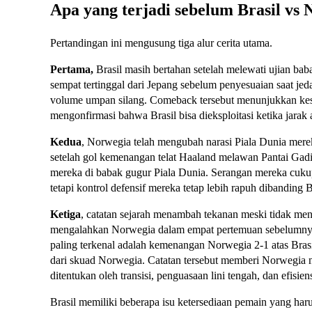
Apa yang terjadi sebelum Brasil vs
Pertandingan ini mengusung tiga alur cerita utama.
Pertama,
Brasil masih bertahan setelah melewati ujian baba
sempat tertinggal dari Jepang sebelum penyesuaian saat jed
volume umpan silang. Comeback tersebut menunjukkan kesa
mengonfirmasi bahwa Brasil bisa dieksploitasi ketika jarak
Kedua
, Norwegia telah mengubah narasi Piala Dunia mer
setelah gol kemenangan telat Haaland melawan Pantai G
mereka di babak gugur Piala Dunia. Serangan mereka cukup
tetapi kontrol defensif mereka tetap lebih rapuh dibanding B
Ketiga
, catatan sejarah menambah tekanan meski tidak mene
mengalahkan Norwegia dalam empat pertemuan sebelumnya,
paling terkenal adalah kemenangan Norwegia 2-1 atas Brasi
dari skuad Norwegia. Catatan tersebut memberi Norwegia n
ditentukan oleh transisi, penguasaan lini tengah, dan efisien
Brasil memiliki beberapa isu ketersediaan pemain yang ha