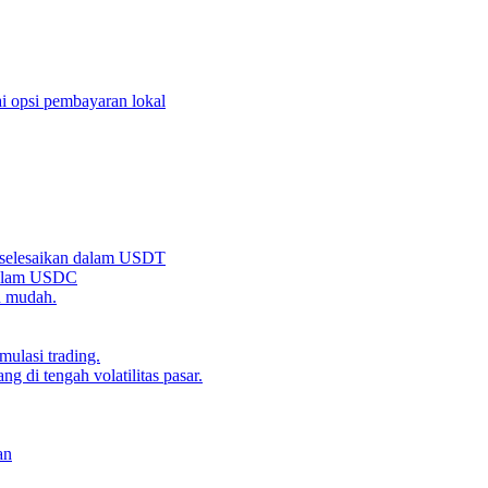
i opsi pembayaran lokal
iselesaikan dalam USDT
 dalam USDC
n mudah.
ulasi trading.
g di tengah volatilitas pasar.
an