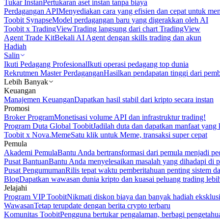
Tukar Instan
Pertukaran aset instan tanpa biaya
Perdagangan API
Menyediakan cara yang efisien dan cepat untuk m
Toobit Synapse
Model perdagangan baru yang digerakkan oleh AI
Toobit x TradingView
Trading langsung dari chart TradingView
Agent Trade Kit
Bekali AI Agent dengan skills trading dan akun
Hadiah
Salin
Ikuti Pedagang Profesional
Ikuti operasi pedagang top dunia
Rekrutmen Master Perdagangan
Hasilkan pendapatan tinggi dari pem
Lebih Banyak
Keuangan
Manajemen Keuangan
Dapatkan hasil stabil dari kripto secara instan
Promosi
Broker Program
Monetisasi volume API dan infrastruktur trading!
Program Duta Global Toobit
Jadilah duta dan dapatkan manfaat yang 
Toobit x Nova.Meme
Satu klik untuk Meme, transaksi super cepat
Pemula
Akademi Pemula
Bantu Anda bertransformasi dari pemula menjadi pe
Pusat Bantuan
Bantu Anda menyelesaikan masalah yang dihadapi di p
Pusat Pengumuman
Rilis tepat waktu pemberitahuan penting sistem 
Blog
Dapatkan wawasan dunia kripto dan kuasai peluang trading lebi
Jelajahi
Program VIP Toobit
Nikmati diskon biaya dan banyak hadiah eksklusi
Wawasan
Tetap terupdate dengan berita crypto terbaru
Komunitas Toobit
Pengguna bertukar pengalaman, berbagi pengetahu