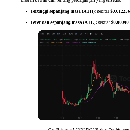
kisaran bawah dari rentang perdagangan yang tersedia.
Tertinggi sepanjang masa (ATH):
sekitar
$0.01223
Terendah sepanjang masa (ATL):
sekitar
$0.00090
Grafik harga WORLDCUP dari
Toobit
, per