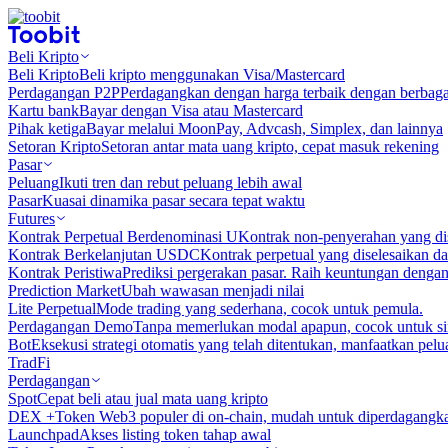
Beli Kripto
Beli Kripto
Beli kripto menggunakan Visa/Mastercard
Perdagangan P2P
Perdagangkan dengan harga terbaik dengan berbaga
Kartu bank
Bayar dengan Visa atau Mastercard
Pihak ketiga
Bayar melalui MoonPay, Advcash, Simplex, dan lainnya
Setoran Kripto
Setoran antar mata uang kripto, cepat masuk rekening
Pasar
Peluang
Ikuti tren dan rebut peluang lebih awal
Pasar
Kuasai dinamika pasar secara tepat waktu
Futures
Kontrak Perpetual Berdenominasi U
Kontrak non-penyerahan yang d
Kontrak Berkelanjutan USDC
Kontrak perpetual yang diselesaikan
Kontrak Peristiwa
Prediksi pergerakan pasar. Raih keuntungan denga
Prediction Market
Ubah wawasan menjadi nilai
Lite Perpetual
Mode trading yang sederhana, cocok untuk pemula.
Perdagangan Demo
Tanpa memerlukan modal apapun, cocok untuk sim
Bot
Eksekusi strategi otomatis yang telah ditentukan, manfaatkan peluan
TradFi
Perdagangan
Spot
Cepat beli atau jual mata uang kripto
DEX +
Token Web3 populer di on-chain, mudah untuk diperdagangk
Launchpad
Akses listing token tahap awal