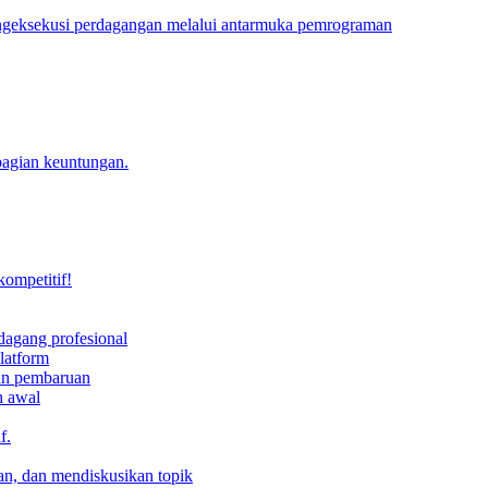
engeksekusi perdagangan melalui antarmuka pemrograman
bagian keuntungan.
kompetitif!
dagang profesional
latform
dan pembaruan
h awal
f.
an, dan mendiskusikan topik