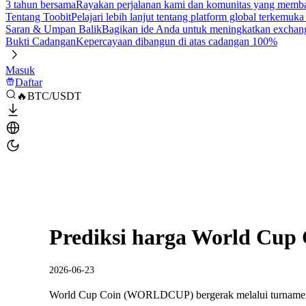
3 tahun bersama
Rayakan perjalanan kami dan komunitas yang mem
Tentang Toobit
Pelajari lebih lanjut tentang platform global terkemuk
Saran & Umpan Balik
Bagikan ide Anda untuk meningkatkan exchan
Bukti Cadangan
Kepercayaan dibangun di atas cadangan 100%
Masuk
Daftar
🔥BTC/USDT
Prediksi harga World Cup 
2026-06-23
World Cup Coin (WORLDCUP) bergerak melalui turnamen l