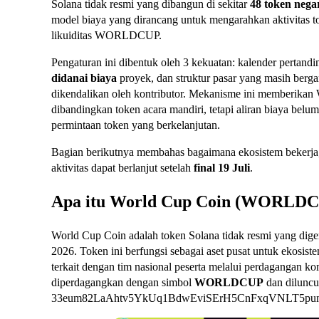
Solana tidak resmi yang dibangun di sekitar
48 token nega
model biaya yang dirancang untuk mengarahkan aktivitas 
likuiditas WORLDCUP.
Pengaturan ini dibentuk oleh 3 kekuatan: kalender pertandi
didanai biaya
proyek, dan struktur pasar yang masih bergan
dikendalikan oleh kontributor. Mekanisme ini memberika
dibandingkan token acara mandiri, tetapi aliran biaya belu
permintaan token yang berkelanjutan.
Bagian berikutnya membahas bagaimana ekosistem bekerja,
aktivitas dapat berlanjut setelah
final 19 Juli
.
Apa itu World Cup Coin (WORLD
World Cup Coin adalah token Solana tidak resmi yang diger
2026. Token ini berfungsi sebagai aset pusat untuk ekosist
terkait dengan tim nasional peserta melalui perdagangan ko
diperdagangkan dengan simbol
WORLDCUP
dan diluncu
33eum82LaAhtv5YkUq1BdwEviSErH5CnFxqVNLT5pu