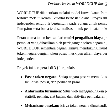
Dasbor ekosistem WORLDCUP dari
WORLDCUP diluncurkan melalui model kurva ikatan Pump
terbuka melalui kolam likuiditas berbasis Solana. Proyek i
independen sendiri. Ia bergantung pada Solana untuk pemr
Pump.fun serta bursa terdesentralisasi untuk pembuatan toke
Peran utama token berasal dari
model pengalihan biaya
pr
pembuat yang dihasilkan oleh perdagangan token negara 
WORLDCUP, sementara bagian lainnya mendukung likuidit
token negara dengan token pusat, meskipun aliran biaya pen
independen.
Proyek ini beroperasi di 3 jalur praktis:
Pasar token negara:
Setiap negara peserta memiliki 
likuiditas, posisi, dan perhatian pasar.
Antarmuka turnamen:
Situs web menggabungkan per
statistik pemain, alat bagan, dan aktivitas pembakaran
Mekanisme pasokan:
Biaya token negara dimaksudk