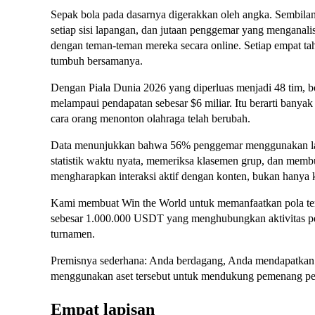
Sepak bola pada dasarnya digerakkan oleh angka. Sembilan 
setiap sisi lapangan, dan jutaan penggemar yang menganalis
dengan teman-teman mereka secara online. Setiap empat ta
tumbuh bersamanya.
Dengan Piala Dunia 2026 yang diperluas menjadi 48 tim, bob
melampaui pendapatan sebesar $6 miliar. Itu berarti banya
cara orang menonton olahraga telah berubah.
Data menunjukkan bahwa 56% penggemar menggunakan laya
statistik waktu nyata, memeriksa klasemen grup, dan memb
mengharapkan interaksi aktif dengan konten, bukan hanya 
Kami membuat Win the World untuk memanfaatkan pola ter
sebesar 1.000.000 USDT yang menghubungkan aktivitas pe
turnamen.
Premisnya sederhana: Anda berdagang, Anda mendapatka
menggunakan aset tersebut untuk mendukung pemenang pert
Empat lapisan