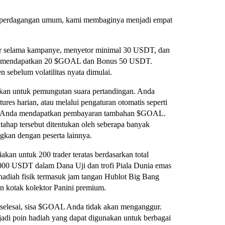
si perdagangan umum, kami membaginya menjadi empat
ar selama kampanye, menyetor minimal 30 USDT, dan
ng mendapatkan 20 $GOAL dan Bonus 50 USDT.
 sebelum volatilitas nyata dimulai.
kan untuk pemungutan suara pertandingan. Anda
es harian, atau melalui pengaturan otomatis seperti
pat, Anda mendapatkan pembayaran tambahan $GOAL.
tahap tersebut ditentukan oleh seberapa banyak
an dengan peserta lainnya.
akan untuk 200 trader teratas berdasarkan total
00 USDT dalam Dana Uji dan trofi Piala Dunia emas
 hadiah fisik termasuk jam tangan Hublot Big Bang
an kotak kolektor Panini premium.
 selesai, sisa $GOAL Anda tidak akan menganggur.
jadi poin hadiah yang dapat digunakan untuk berbagai