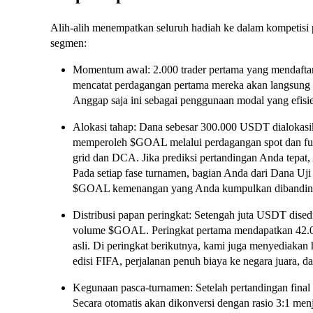
Alih-alih menempatkan seluruh hadiah ke dalam kompeti
segmen:
Momentum awal: 2.000 trader pertama yang mendaft
mencatat perdagangan pertama mereka akan langsu
Anggap saja ini sebagai penggunaan modal yang efisien
Alokasi tahap: Dana sebesar 300.000 USDT dialokasi
memperoleh $GOAL melalui perdagangan spot dan futur
grid dan DCA. Jika prediksi pertandingan Anda te
Pada setiap fase turnamen, bagian Anda dari Dana Uji 
$GOAL kemenangan yang Anda kumpulkan dibandingk
Distribusi papan peringkat: Setengah juta USDT disedi
volume $GOAL. Peringkat pertama mendapatkan 42.0
asli. Di peringkat berikutnya, kami juga menyediakan
edisi FIFA, perjalanan penuh biaya ke negara juara, d
Kegunaan pasca-turnamen: Setelah pertandingan final
Secara otomatis akan dikonversi dengan rasio 3:1 men