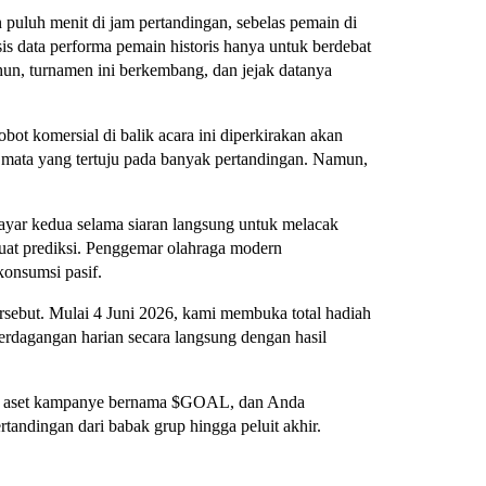
puluh menit di jam pertandingan, sebelas pemain di
is data performa pemain historis hanya untuk berdebat
hun, turnamen ini berkembang, dan jejak datanya
ot komersial di balik acara ini diperkirakan akan
k mata yang tertuju pada banyak pertandingan. Namun,
r kedua selama siaran langsung untuk melacak
uat prediksi. Penggemar olahraga modern
konsumsi pasif.
sebut. Mulai 4 Juni 2026, kami membuka total hadiah
rdagangan harian secara langsung dengan hasil
n aset kampanye bernama $GOAL, dan Anda
andingan dari babak grup hingga peluit akhir.