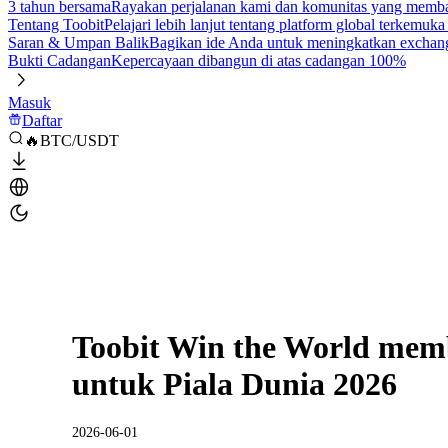
3 tahun bersama
Rayakan perjalanan kami dan komunitas yang mem
Tentang Toobit
Pelajari lebih lanjut tentang platform global terkemuk
Saran & Umpan Balik
Bagikan ide Anda untuk meningkatkan exchan
Bukti Cadangan
Kepercayaan dibangun di atas cadangan 100%
Masuk
Daftar
🔥BTC/USDT
Toobit Win the World memb
untuk Piala Dunia 2026
2026-06-01