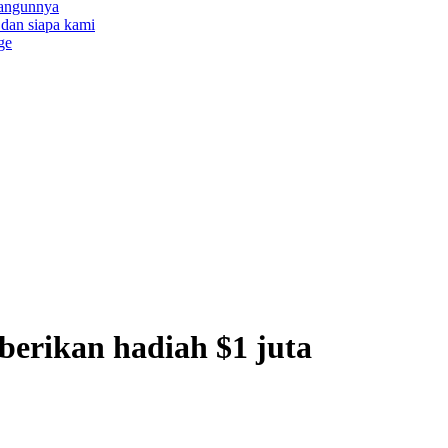
bangunnya
a dan siapa kami
ge
erikan hadiah $1 juta