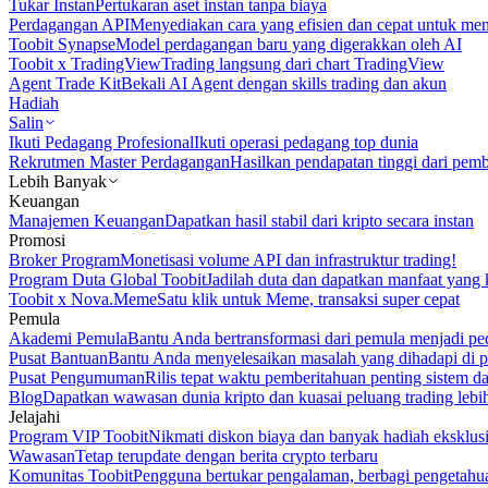
Tukar Instan
Pertukaran aset instan tanpa biaya
Perdagangan API
Menyediakan cara yang efisien dan cepat untuk m
Toobit Synapse
Model perdagangan baru yang digerakkan oleh AI
Toobit x TradingView
Trading langsung dari chart TradingView
Agent Trade Kit
Bekali AI Agent dengan skills trading dan akun
Hadiah
Salin
Ikuti Pedagang Profesional
Ikuti operasi pedagang top dunia
Rekrutmen Master Perdagangan
Hasilkan pendapatan tinggi dari pem
Lebih Banyak
Keuangan
Manajemen Keuangan
Dapatkan hasil stabil dari kripto secara instan
Promosi
Broker Program
Monetisasi volume API dan infrastruktur trading!
Program Duta Global Toobit
Jadilah duta dan dapatkan manfaat yang 
Toobit x Nova.Meme
Satu klik untuk Meme, transaksi super cepat
Pemula
Akademi Pemula
Bantu Anda bertransformasi dari pemula menjadi pe
Pusat Bantuan
Bantu Anda menyelesaikan masalah yang dihadapi di p
Pusat Pengumuman
Rilis tepat waktu pemberitahuan penting sistem 
Blog
Dapatkan wawasan dunia kripto dan kuasai peluang trading lebi
Jelajahi
Program VIP Toobit
Nikmati diskon biaya dan banyak hadiah eksklusi
Wawasan
Tetap terupdate dengan berita crypto terbaru
Komunitas Toobit
Pengguna bertukar pengalaman, berbagi pengetahu