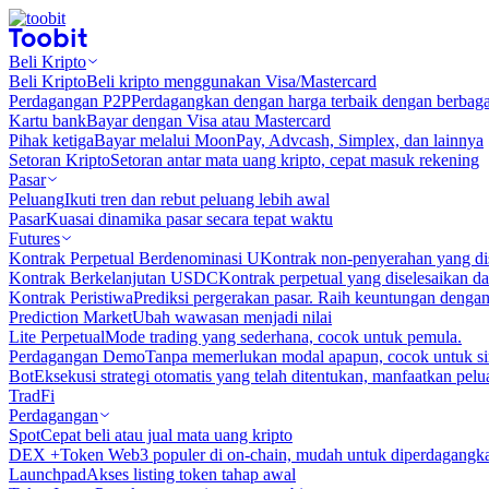
Beli Kripto
Beli Kripto
Beli kripto menggunakan Visa/Mastercard
Perdagangan P2P
Perdagangkan dengan harga terbaik dengan berbaga
Kartu bank
Bayar dengan Visa atau Mastercard
Pihak ketiga
Bayar melalui MoonPay, Advcash, Simplex, dan lainnya
Setoran Kripto
Setoran antar mata uang kripto, cepat masuk rekening
Pasar
Peluang
Ikuti tren dan rebut peluang lebih awal
Pasar
Kuasai dinamika pasar secara tepat waktu
Futures
Kontrak Perpetual Berdenominasi U
Kontrak non-penyerahan yang d
Kontrak Berkelanjutan USDC
Kontrak perpetual yang diselesaikan
Kontrak Peristiwa
Prediksi pergerakan pasar. Raih keuntungan denga
Prediction Market
Ubah wawasan menjadi nilai
Lite Perpetual
Mode trading yang sederhana, cocok untuk pemula.
Perdagangan Demo
Tanpa memerlukan modal apapun, cocok untuk sim
Bot
Eksekusi strategi otomatis yang telah ditentukan, manfaatkan peluan
TradFi
Perdagangan
Spot
Cepat beli atau jual mata uang kripto
DEX +
Token Web3 populer di on-chain, mudah untuk diperdagangk
Launchpad
Akses listing token tahap awal