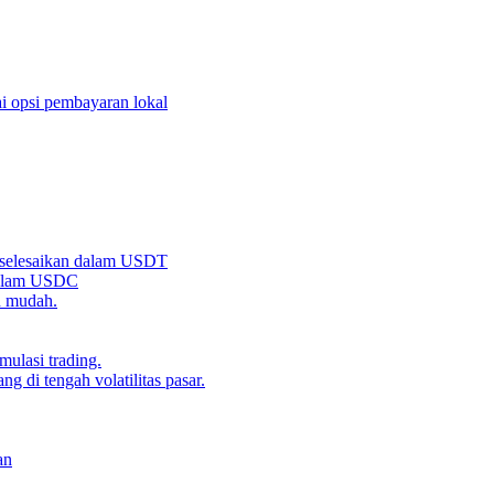
i opsi pembayaran lokal
iselesaikan dalam USDT
 dalam USDC
n mudah.
ulasi trading.
g di tengah volatilitas pasar.
an