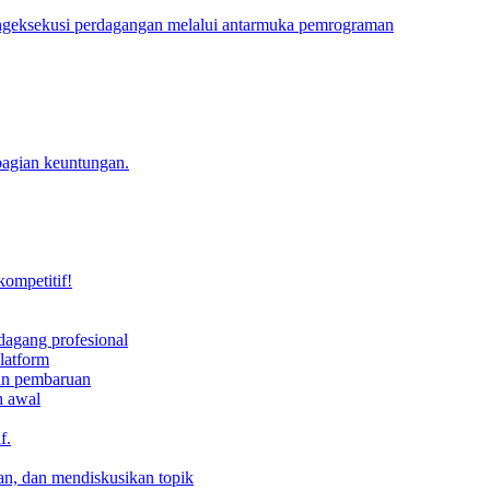
engeksekusi perdagangan melalui antarmuka pemrograman
bagian keuntungan.
kompetitif!
dagang profesional
latform
dan pembaruan
h awal
f.
an, dan mendiskusikan topik