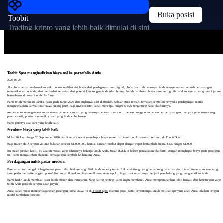
Buka posisi
Toobit
Trading kripto yang lebih baik dimulai di sini
Toobit Spot menghadirkan biaya nol ke portofolio Anda
2026-06-26
Jika Anda pernah meluangkan waktu untuk melihat sisi biaya dari perdagangan aset digital, Anda pasti tahu rasanya. Anda menyelesaikan sebuah perdagangan,
memeriksa saldo Anda, dan menyadari sebagian dari potensi keuntungan Anda telah hilang. Inilah hambatan biaya yang sering dibicarakan semua orang tetapi jarang
benar-benar ditangani oleh platform.
Kami telah meninjau kondisi pasar pada tahun 2026 dan angkanya sulit diabaikan. Sebuah studi terbaru terhadap sembilan penyedia perdagangan utama
mengungkapkan bahwa total biaya pulang-pergi bagi investor ritel dapat mencapai hingga 6,45% tergantung pada platformnya.
Ketika Anda menggabungkannya dengan komisi standar, yang biasanya berkisar antara 0,01 persen hingga 0,20 persen per perdagangan, menjadi jelas bahwa bagi
peserta aktif, platform mengikis hasil yang Anda coba bangun.
Kami percaya ada cara yang lebih baik.
Struktur biaya yang lebih baik
Mulai 26 Juni hingga 26 September 2026
, kami secara resmi menghapus biaya maker dan taker untuk pasangan tertentu di
Toobit Spot
.
Bagi trader aktif dengan volume bulanan sebesar $1.000.000, komisi standar tersebut dapat dengan cepat bertambah antara $375 hingga $1.000.
Itu bukan jumlah kecil. Itu adalah modal yang seharusnya bekerja untuk Anda, bukan duduk di kolom pendapatan platform. Dengan menghapus biaya pada pasangan
ini, kami mengalihkan ekonomi perdagangan kembali ke kantong Anda.
Perdagangan untuk pasar modern
Pembaruan ini mengakui bagaimana pasar telah berkembang. Baik Anda seorang trader frekuensi tinggi yang bergantung pada margin tipis arbitrase atau seseorang
yang perlu menyeimbangkan portofolio tanpa dikenakan biaya kecil yang menumpuk, biaya tidak seharusnya menjadi penghalang yang menghentikan Anda.
Kami hadir untuk membuat pasar lebih efisien dan transparan. Yang paling penting, kami ingin membantu Anda mempertahankan lebih banyak dari keuntungan yang
telah Anda peroleh dengan susah payah.
Anda dapat mulai memperdagangkan pasangan tanpa biaya ini di
Toobit Spot
sekarang juga. Kami bersemangat untuk melihat apa yang akan Anda lakukan dengan
modal tambahan tersebut.