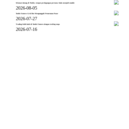
Selamat datang di Toobit, tempat perdagangan pertama Anda menjadi mudah
2026-08-05
Toobit Futures Grid Bot Mengungguli Penurunan Pasar
2026-07-27
Trading lebih baik di Toobit Futures dengan trailing stops
2026-07-16