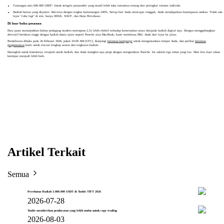
Tantangan solo 600.000 USDT: Untuk serigala penyendiri yang masih lebih suka intensitas tenang dari peringkat volume individu.
Hadiah harian yang dijamin: Aktivitas dengan tingkat kemenangan 100%. Setiap hari Anda mencapai tonggak, Anda mendapatkan kesempatan undian. Tidak ada
layar "coba lagi" di sini, hanya DOGE, XAUT, dan Dana Percobaan.
Di luar buku pesanan
Data pasar menunjukkan bahwa pedagang modern merespons 2,5x lebih efektif terhadap kemewahan nyata daripada hadiah digital saja. Dengan menggabungkan
derivatif beroktan tinggi dengan hadiah dunia nyata seperti Porsche atau MacBook, kami membawa P&L Anda dari layar ke jalan.
Pendaftaran dibuka pada 26 Februari 2026, pukul 10:00 AM (UTC). Kunjungi
halaman kampanye
untuk mengamankan tempat Anda, dan periksa
halaman
pengumuman
kami untuk rincian lengkap aturan dan tingkatan hadiah.
Datanglah untuk komunitas, tetaplah untuk hadiah, dan Anda mungkin saja pergi dengan mengendarai Porsche. Ini adalah tiga tahun yang liar. Mari kita buat tahun
keempat menjadi lebih baik.
Artikel Terkait
Semua
Perebutan Hadiah 3.000.000 USDT di Toobit TIFT 2026
2026-07-28
Toobit memberikan pendaratan yang lebih mulus untuk copy trading
2026-08-03