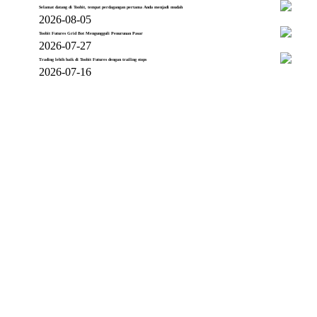
Selamat datang di Toobit, tempat perdagangan pertama Anda menjadi mudah
2026-08-05
Toobit Futures Grid Bot Mengungguli Penurunan Pasar
2026-07-27
Trading lebih baik di Toobit Futures dengan trailing stops
2026-07-16