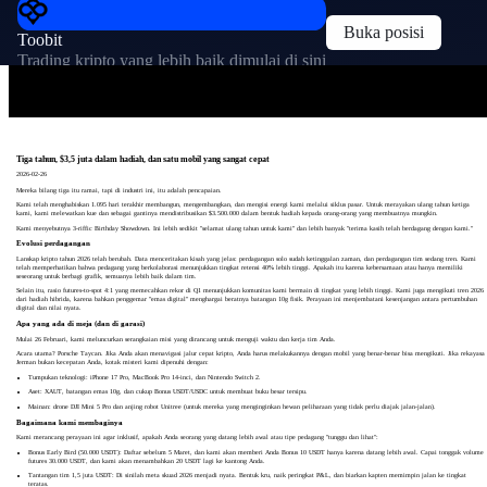
Buka posisi
Toobit
Trading kripto yang lebih baik dimulai di sini
Tiga tahun, $3,5 juta dalam hadiah, dan satu mobil yang sangat cepat
2026-02-26
Mereka bilang tiga itu ramai, tapi di industri ini, itu adalah pencapaian.
Kami telah menghabiskan 1.095 hari terakhir membangun, mengembangkan, dan mengisi energi kami melalui siklus pasar. Untuk merayakan ulang tahun ketiga
kami, kami melewatkan kue dan sebagai gantinya mendistribusikan $3.500.000 dalam bentuk hadiah kepada orang-orang yang membuatnya mungkin.
Kami menyebutnya 3-riffic Birthday Showdown. Ini lebih sedikit "selamat ulang tahun untuk kami" dan lebih banyak "terima kasih telah berdagang dengan kami."
Evolusi perdagangan
Lanskap kripto tahun 2026 telah berubah. Data menceritakan kisah yang jelas: perdagangan solo sudah ketinggalan zaman, dan perdagangan tim sedang tren. Kami
telah memperhatikan bahwa pedagang yang berkolaborasi menunjukkan tingkat retensi 40% lebih tinggi. Apakah itu karena kebersamaan atau hanya memiliki
seseorang untuk berbagi grafik, semuanya lebih baik dalam tim.
Selain itu, rasio futures-to-spot 4:1 yang memecahkan rekor di Q1 menunjukkan komunitas kami bermain di tingkat yang lebih tinggi. Kami juga mengikuti tren 2026
dari hadiah hibrida, karena bahkan penggemar "emas digital" menghargai beratnya batangan 10g fisik. Perayaan ini menjembatani kesenjangan antara pertumbuhan
digital dan nilai nyata.
Apa yang ada di meja (dan di garasi)
Mulai 26 Februari, kami meluncurkan serangkaian misi yang dirancang untuk menguji waktu dan kerja tim Anda.
Acara utama? Porsche Taycan. Jika Anda akan menavigasi jalur cepat kripto, Anda harus melakukannya dengan mobil yang benar-benar bisa mengikuti. Jika rekayasa
Jerman bukan kecepatan Anda, kotak misteri kami dipenuhi dengan:
Tumpukan teknologi: iPhone 17 Pro, MacBook Pro 14-inci, dan Nintendo Switch 2.
Aset: XAUT, batangan emas 10g, dan cukup Bonus USDT/USDC untuk membuat buku besar tersipu.
Mainan: drone DJI Mini 5 Pro dan anjing robot Unitree (untuk mereka yang menginginkan hewan peliharaan yang tidak perlu diajak jalan-jalan).
Bagaimana kami membaginya
Kami merancang perayaan ini agar inklusif, apakah Anda seorang yang datang lebih awal atau tipe pedagang "tunggu dan lihat":
Bonus Early Bird (50.000 USDT): Daftar sebelum 5 Maret, dan kami akan memberi Anda Bonus 10 USDT hanya karena datang lebih awal. Capai tonggak volume
futures 30.000 USDT, dan kami akan menambahkan 20 USDT lagi ke kantong Anda.
Tantangan tim 1,5 juta USDT: Di sinilah meta skuad 2026 menjadi nyata. Bentuk kru, naik peringkat P&L, dan biarkan kapten memimpin jalan ke tingkat
teratas.