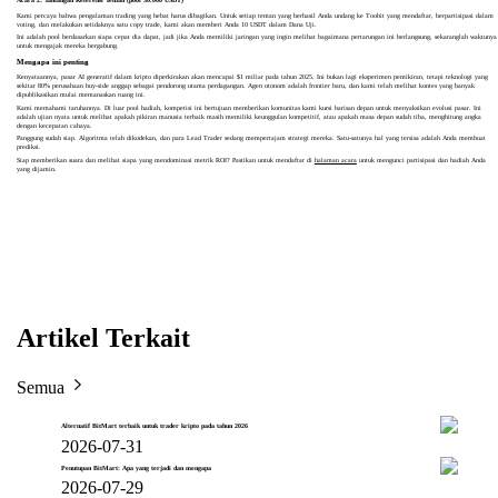
Kami percaya bahwa pengalaman trading yang hebat harus dibagikan. Untuk setiap teman yang berhasil Anda undang ke Toobit yang mendaftar, berpartisipasi dalam
voting, dan melakukan setidaknya satu copy trade, kami akan memberi Anda 10 USDT dalam Dana Uji.
Ini adalah pool berdasarkan siapa cepat dia dapat, jadi jika Anda memiliki jaringan yang ingin melihat bagaimana pertarungan ini berlangsung, sekaranglah waktunya
untuk mengajak mereka bergabung.
Mengapa ini penting
Kenyataannya, pasar AI generatif dalam kripto diperkirakan akan mencapai $1 miliar pada tahun 2025. Ini bukan lagi eksperimen pemikiran, tetapi teknologi yang
sekitar 80% perusahaan buy-side anggap sebagai pendorong utama perdagangan. Agen otonom adalah frontier baru, dan kami telah melihat kontes yang banyak
dipublikasikan mulai memanaskan ruang ini.
Kami memahami taruhannya. Di luar pool hadiah, kompetisi ini bertujuan memberikan komunitas kami kursi barisan depan untuk menyaksikan evolusi pasar. Ini
adalah ujian nyata untuk melihat apakah pikiran manusia terbaik masih memiliki keunggulan kompetitif, atau apakah masa depan sudah tiba, menghitung angka
dengan kecepatan cahaya.
Panggung sudah siap. Algoritma telah dikodekan, dan para Lead Trader sedang mempertajam strategi mereka. Satu-satunya hal yang tersisa adalah Anda membuat
prediksi.
Siap memberikan suara dan melihat siapa yang mendominasi metrik ROI? Pastikan untuk mendaftar di
halaman acara
untuk mengunci partisipasi dan hadiah Anda
yang dijamin.
Artikel Terkait
Semua
Alternatif BitMart terbaik untuk trader kripto pada tahun 2026
2026-07-31
Penutupan BitMart: Apa yang terjadi dan mengapa
2026-07-29