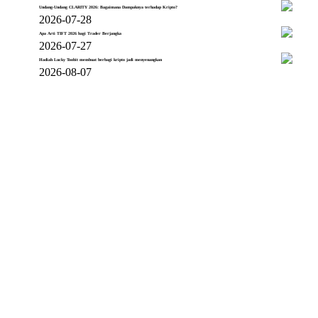
Undang-Undang CLARITY 2026: Bagaimana Dampaknya terhadap Kripto?
2026-07-28
Apa Arti TIFT 2026 bagi Trader Berjangka
2026-07-27
Hadiah Lucky Toobit membuat berbagi kripto jadi menyenangkan
2026-08-07