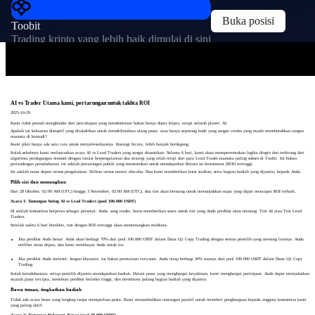
Buka posisi
Toobit
Trading kripto yang lebih baik dimulai di sini
AI vs Trader Utama kami, pertarungan untuk takhta ROI
2025-10-29
Kami tidak pernah menghindar dari percakapan yang mendominasi bukan hanya dunia kripto, tetapi seluruh planet: AI.
Apakah ini kekuatan disruptif yang ditakdirkan untuk mendefinisikan ulang pasar, atau hanya sepotong kode yang sangat cerdas yang masih membutuhkan tangan
manusia di kemudi?
Kami pikir hanya ada satu cara untuk menyelesaikannya. Kurangi bicara, lebih banyak berdagang.
Itulah sebabnya kami meluncurkan acara AI vs Lead Traders yang sangat dinantikan. Selama 6 hari, kami akan mempertemukan logika dingin dan terhitung dari
algoritma perdagangan otonom dengan intuisi berpengalaman dan strategi yang telah teruji dari para Lead Trader manusia paling sukses di Toobit. Ini bukan
pertandingan persahabatan; ini adalah pertarungan publik yang menentukan untuk mendapatkan Return on Investment (ROI) tertinggi.
Ini adalah masa depan versus pengalaman. Silikon versus materi abu-abu. Dan kami memberikan kursi stadion, serta bagian hadiah yang dijamin, kepada Anda.
Pilih sisi dan menangkan
Dari 28 Oktober, 02:00 AM (UTC) hingga 3 November, 02:00 AM (UTC), dua tim akan bersaing untuk menunjukkan siapa yang dapat mencapai ROI terbaik.
Acara 1: Tantangan Voting AI vs Lead Traders (pool 100.000 USDT)
Di sinilah komunitas berperan sebagai peramal. Anda, sang trader, harus memberikan suara untuk tim yang Anda prediksi akan menang: Tim AI atau Tim Lead
Traders.
Setelah waktu 6 hari berakhir, tim dengan ROI tertinggi akan memenangkan mahkota.
Jika prediksi Anda benar: Anda akan berbagi 70% dari pool 100.000 USDT dalam Dana Uji Copy Trading dengan semua pemilih yang menang lainnya. Anda
melihat masa depan, dan kami membayar Anda untuk itu.
Jika prediksi Anda meleset: Jangan khawatir, ini bukan permainan zero-sum. Anda tetap berbagi 30% sisanya dari pool 100.000 USDT dalam Dana Uji Copy
Trading.
Itulah keindahannya: setiap pemilih dijamin mendapatkan hadiah. Dalam pasar yang menghargai keyakinan, kami menghargai partisipasi. Anda dapat menyaksikan
sejarah pasar tercipta, membuat prediksi berisiko tinggi, dan membawa pulang bagian hadiah yang dijamin.
Bawa teman, tingkatkan hadiah
Tidak ada acara besar yang lengkap tanpa memperluas pesta. Kami menambahkan tantangan paralel untuk memberi penghargaan kepada anggota komunitas kami
yang paling aktif:
Acara 2: Tantangan Referensi Teman (pool 30.000 USDT)