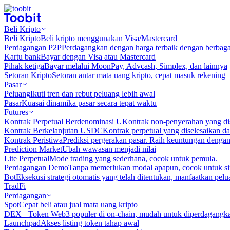
Beli Kripto
Beli Kripto
Beli kripto menggunakan Visa/Mastercard
Perdagangan P2P
Perdagangkan dengan harga terbaik dengan berbaga
Kartu bank
Bayar dengan Visa atau Mastercard
Pihak ketiga
Bayar melalui MoonPay, Advcash, Simplex, dan lainnya
Setoran Kripto
Setoran antar mata uang kripto, cepat masuk rekening
Pasar
Peluang
Ikuti tren dan rebut peluang lebih awal
Pasar
Kuasai dinamika pasar secara tepat waktu
Futures
Kontrak Perpetual Berdenominasi U
Kontrak non-penyerahan yang d
Kontrak Berkelanjutan USDC
Kontrak perpetual yang diselesaikan
Kontrak Peristiwa
Prediksi pergerakan pasar. Raih keuntungan denga
Prediction Market
Ubah wawasan menjadi nilai
Lite Perpetual
Mode trading yang sederhana, cocok untuk pemula.
Perdagangan Demo
Tanpa memerlukan modal apapun, cocok untuk sim
Bot
Eksekusi strategi otomatis yang telah ditentukan, manfaatkan peluan
TradFi
Perdagangan
Spot
Cepat beli atau jual mata uang kripto
DEX +
Token Web3 populer di on-chain, mudah untuk diperdagangk
Launchpad
Akses listing token tahap awal