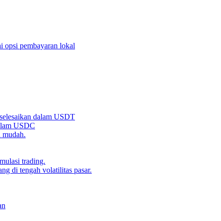
i opsi pembayaran lokal
iselesaikan dalam USDT
 dalam USDC
n mudah.
ulasi trading.
g di tengah volatilitas pasar.
an