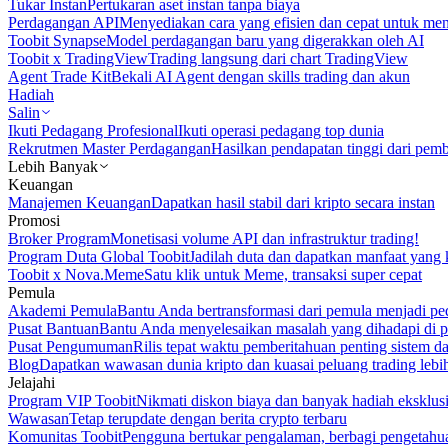
Tukar Instan
Pertukaran aset instan tanpa biaya
Perdagangan API
Menyediakan cara yang efisien dan cepat untuk m
Toobit Synapse
Model perdagangan baru yang digerakkan oleh AI
Toobit x TradingView
Trading langsung dari chart TradingView
Agent Trade Kit
Bekali AI Agent dengan skills trading dan akun
Hadiah
Salin
Ikuti Pedagang Profesional
Ikuti operasi pedagang top dunia
Rekrutmen Master Perdagangan
Hasilkan pendapatan tinggi dari pem
Lebih Banyak
Keuangan
Manajemen Keuangan
Dapatkan hasil stabil dari kripto secara instan
Promosi
Broker Program
Monetisasi volume API dan infrastruktur trading!
Program Duta Global Toobit
Jadilah duta dan dapatkan manfaat yang 
Toobit x Nova.Meme
Satu klik untuk Meme, transaksi super cepat
Pemula
Akademi Pemula
Bantu Anda bertransformasi dari pemula menjadi pe
Pusat Bantuan
Bantu Anda menyelesaikan masalah yang dihadapi di p
Pusat Pengumuman
Rilis tepat waktu pemberitahuan penting sistem 
Blog
Dapatkan wawasan dunia kripto dan kuasai peluang trading lebi
Jelajahi
Program VIP Toobit
Nikmati diskon biaya dan banyak hadiah eksklusi
Wawasan
Tetap terupdate dengan berita crypto terbaru
Komunitas Toobit
Pengguna bertukar pengalaman, berbagi pengetahu