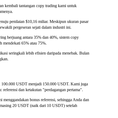
kan kembali tantangan copy trading kami untuk
lumenya.
nuju penilaian $10,16 miliar. Meskipun ukuran pasar
akili pergeseran sejati dalam industri ini.
ring berjuang antara 35% dan 40%, sistem copy
ih mendekati 65% atau 75%.
kasi seringkali lebih efisien daripada menebak. Bulan
ngkan.
ari 100.000 USDT menjadi 150.000 USDT. Kami juga
: referensi dan ketakutan "perdagangan pertama".
ami menggandakan bonus referensi, sehingga Anda dan
masing 20 USDT (naik dari 10 USDT) setelah