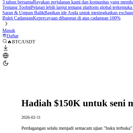
3 tahun bersama
Rayakan perjalanan kami dan komunitas yang mem
Tentang Toobit
Pelajari lebih lanjut tentang platform global terkemuk
Saran & Umpan Balik
Bagikan ide Anda untuk meningkatkan exchan
Bukti Cadangan
Kepercayaan dibangun di atas cadangan 100%
Masuk
Daftar
🔥BTC/USDT
Hadiah $150K untuk seni 
2026-02-11
Perdagangan selalu menjadi semacam ujian "buku terbuka"