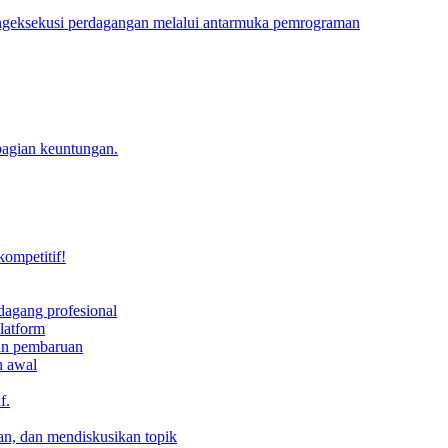
engeksekusi perdagangan melalui antarmuka pemrograman
bagian keuntungan.
kompetitif!
dagang profesional
latform
dan pembaruan
h awal
f.
an, dan mendiskusikan topik