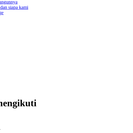
bangunnya
a dan siapa kami
ge
mengikuti
.