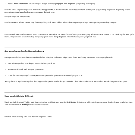
Kedua,
minat institusional
terus meningkat dengan beberapa
pengajuan ETF Dogecoin
yang sedang berlangsung.
Bersama-sama, langkah-langkah ini membantu menggeser DOGE dari koin media sosial menjadi merek pembayaran yang matang. Pergeseran itu penting karena
menciptakan dasar harga berdasarkan penggunaan daripada hype.
Mengapa Dogecoin tetap tenang
Ketahanan DOGE selama koreksi yang didorong oleh politik menunjukkan bahwa identitas pasarnya sebagai merek pembayaran sedang menguat.
Ketika sebuah aset stabil sementara berita utama makro meningkat, itu menandakan adanya permintaan yang lebih terstruktur. Narasi DOGE tidak lagi berpusat pada
meme. Pergeseran ini secara bertahap mengurangi profil risiko
harga Dogecoin
relatif terhadap pasar yang lebih luas.
Apa yang harus diperhatikan selanjutnya
Paruh pertama bulan November menunjukkan bahwa kebijakan makro dan adopsi nyata dapat mendorong aset utama ke arah yang berbeda.
BTC sekarang terkait erat dengan ritme stabilitas politik AS.
XLM terus dibentuk oleh integrasi perusahaan.
DOGE berkembang menjadi merek pembayaran praktis dengan minat institusional yang muncul.
Seiring aktivitas regulasi dilanjutkan dan tenggat waktu pendanaan berikutnya mendekat, dinamika ini akan terus menentukan perilaku harga di seluruh pasar.
Cara membeli kripto di Toobit
Untuk membeli kripto di
Toobit
, buat akun, selesaikan verifikasi, dan pergi ke
Beli Kripto
. Pilih token, pilih metode pembayaran, dan konfirmasi pembelian. Aset
Anda akan muncul di
Akun Spot
setelah transaksi selesai.
Selamat, Anda sekarang tahu cara membeli kripto di Toobit!