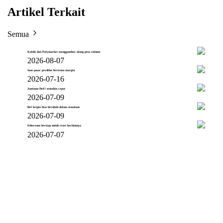
Artikel Terkait
Semua
Kalshi dan Polymarket menggambar ulang peta volume
2026-08-07
Saat pasar prediksi bertemu margin
2026-07-16
Jaminan DeFi semakin cepat
2026-07-09
Rel kripto bisa berubah dalam semalam
2026-07-09
Ethereum bersiap untuk reset berikutnya
2026-07-07