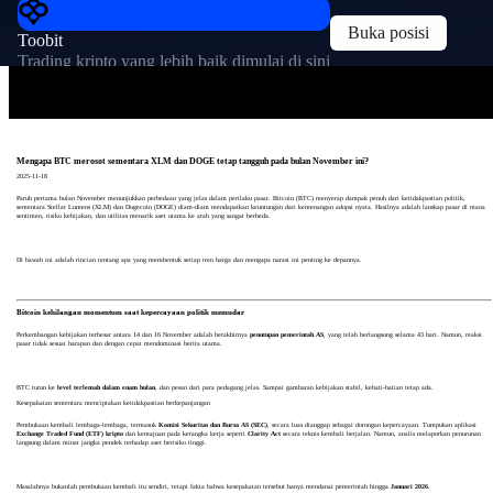
Buka posisi
Toobit
Trading kripto yang lebih baik dimulai di sini
Mengapa BTC merosot sementara XLM dan DOGE tetap tangguh pada bulan November ini?
2025-11-18
Paruh pertama bulan November menunjukkan perbedaan yang jelas dalam perilaku pasar. Bitcoin (BTC) menyerap dampak penuh dari ketidakpastian politik,
sementara Stellar Lumens (XLM) dan Dogecoin (DOGE) diam-diam mendapatkan keuntungan dari kemenangan adopsi nyata. Hasilnya adalah lanskap pasar di mana
sentimen, risiko kebijakan, dan utilitas menarik aset utama ke arah yang sangat berbeda.
Di bawah ini adalah rincian tentang apa yang membentuk setiap tren harga dan mengapa narasi ini penting ke depannya.
Bitcoin kehilangan momentum saat kepercayaan politik memudar
Perkembangan kebijakan terbesar antara 14 dan 16 November adalah berakhirnya
penutupan pemerintah AS
, yang telah berlangsung selama 43 hari. Namun, reaksi
pasar tidak sesuai harapan dan dengan cepat mendominasi berita utama.
BTC turun ke
level terlemah dalam enam bulan
, dan pesan dari para pedagang jelas. Sampai gambaran kebijakan stabil, kehati-hatian tetap ada.
Kesepakatan sementara menciptakan ketidakpastian berkepanjangan
Pembukaan kembali lembaga-lembaga, termasuk
Komisi Sekuritas dan Bursa AS (SEC)
, secara luas dianggap sebagai dorongan kepercayaan. Tumpukan aplikasi
Exchange Traded Fund (ETF) kripto
dan kemajuan pada kerangka kerja seperti
Clarity Act
secara teknis kembali berjalan. Namun, analis melaporkan penurunan
langsung dalam minat jangka pendek terhadap aset berisiko tinggi.
Masalahnya bukanlah pembukaan kembali itu sendiri, tetapi fakta bahwa kesepakatan tersebut hanya mendanai pemerintah hingga
Januari 2026
.