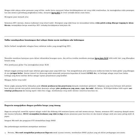
Dengan tidak adanya solusi permanen yang terlihat, media berita menyoroti bahwa ketidaksepakatan inti tetap tidak terselesaikan. Ini meningkatkan risiko penutupan
lain dan memicu gelombang penghindaran risiko, menyeret
harga BTC
ke level terendah dalam enam bulan.
Divergensi pasar menjadi jelas
Sementara BTC merosot, ekuitas tradisional tetap relatif stabil. Divergensi yang tidak biasa ini menandakan bahwa
risiko politik sedang dihargai langsung ke dalam
Bitcoin
, menunjukkan betapa sensitifnya BTC terhadap ketidakpastian kebijakan AS.
Stellar mendapatkan keuntungan dari adopsi dunia nyata meskipun ada kebisingan
Stellar berhasil menghindari sebagian besar turbulensi makro yang mengelilingi BTC.
November membawa kemajuan nyata dalam infrastruktur keuangan nyata, dan utilitas tersebut membantu menjaga
harga koin XLM
lebih stabil dari yang diharapkan
banyak orang.
Pilot pembayaran global Visa meningkatkan minat XLM
Sebuah tonggak penting terjadi tepat sebelum guncangan pasar yang lebih luas. Visa mengonfirmasi pilot pembayaran stablecoin bisnis ke bisnis global yang dibangun
di atas
jaringan Stellar
. Karena inisiatif ini dirancang untuk memenuhi persyaratan kepatuhan di bawah
GENIUS Act
, ini berfungsi sebagai sinyal kuat bahwa
lembaga yang diatur melihat Stellar sebagai lapisan penyelesaian yang kredibel.
Mengapa Stellar tetap stabil
Narasi jangka panjang Stellar didasarkan pada
efisiensi pembayaran dan penyelesaian
daripada momentum spekulatif. Adopsinya yang terus berlanjut oleh pemain
besar selama periode stres politik memvalidasi desainnya sebagai
jalur pembayaran yang aman, cepat, dan andal
. Akibatnya, XLM diperlakukan lebih seperti
aset
teknologi pembayaran
dan kurang seperti token beta tinggi, membantunya tetap stabil melalui volatilitas baru-baru ini.
Dogecoin mengejutkan dengan perilaku harga yang tenang
Dogecoin sering kali memiliki reputasi sebagai reaktif dan didorong oleh sentimen karena asal-usul memecoin-nya. Namun, sementara BTC menyerap dampak utama
dari kejutan kebijakan,
DOGE
menunjukkan ketahanan yang tidak terduga
selama penurunan pasar baru-baru ini dan muncul sebagai salah satu nama paling stabil di
papan.
Integrasi Microsoft dan pengajuan ETF menstabilkan harga DOGE
Dua perkembangan membantu memperkuat sentimen:
Pertama,
Microsoft mengaktifkan pembayaran Dogecoin
untuk layanan tertentu, memberikan DOGE pijakan yang sah dalam perdagangan arus utama.