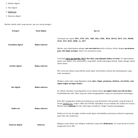
Koleksi digital
Alat digital
Stablecoin
Sekuritas digital
Berikut adalah tabel yang merinci apa arti setiap kategori:
Kategori
Status hukum
Apa itu
Termasuk aset seperti
BTC, ETH, SOL, XRP, ADA, LINK, AVAX, DOGE, DOT, LTC, HBAR,
XLM, XTZ, BCH, SHIB
, dan
APT
.
Komoditas digital
Bukan sekuritas
Mereka akan diperlakukan sebagai
aset non-sekuritas
ketika nilainya terkait dengan
permintaan
pasar dan fungsi jaringan
, bukan tim manajemen pusat.
Termasuk
token non-fungible (NFT)
dan token yang dipimpin budaya tertentu
. Ini diperlakukan
seperti seni digital atau memorabilia yang dibeli untuk kesenangan pribadi, bukan sebagai saham
dalam bisnis.
Koleksi digital
Bukan sekuritas
SEC mencatat bahwa kasus hibrida masih dapat memerlukan analisis dan kebijaksanaan yang
lebih mendalam.
Mengacu pada token yang digunakan untuk
akses, fungsi, penamaan, identitas, tata kelola, atau
tujuan tingkat jaringan lainnya
.
Alat digital
Bukan sekuritas
Ini adalah instrumen yang digunakan secara khusus dalam
perangkat lunak atau infrastruktur
,
membedakannya dari token yang ada untuk mengumpulkan uang atau menjanjikan keuntungan.
Rilis SEC mengatakan stablecoin pembayaran yang diterbitkan oleh penerbit yang diizinkan di
bawah
GENIUS Act
, seperti USDC dan PYUSD, dipisahkan secara berbeda dari stablecoin lainnya.
Mereka harus
didukung 1:1
dan tidak dapat membayar "bunga" kepada pemegangnya.
Stablecoin
Bukan sekuritas
Stablecoin di luar kerangka tersebut masih dapat menimbulkan pertanyaan sekuritas tergantung
pada fakta dan strukturnya.
Mengacu pada saham atau obligasi tradisional yang telah
ditokenisasi
; ini tetap berada di bawah
Sekuritas digital
Sekuritas
pengawasan ketat SEC.