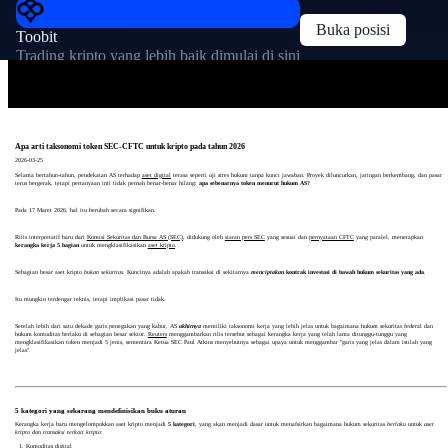
Buka posisi
Toobit
Trading kripto yang lebih baik dimulai di sini
Apa arti taksonomi token SEC-CFTC untuk kripto pada tahun 2026
2026-03-25
Selama bertahun-tahun, pendekatan AS terhadap
aset digital
terasa seperti uji stres hukum tanpa kunci jawaban. Proyek diluncurkan, jaringan berkembang, dan pasar
terus bergerak, tetapi pertanyaan inti tidak pernah benar-benar hilang:
apa sebenarnya token menurut hukum AS?
Pada 17 Maret 2026, hal itu berubah secara signifikan.
Rilis interpretatif baru dari
Komisi Sekuritas dan Bursa AS (SEC)
, didukung oleh
siaran pers SEC
yang sesuai dan
pernyataan CFTC
yang paralel, menetapkan
kerangka kerja 5 bagian
untuk mengklasifikasikan
aset kripto
.
Sebagian besar aset kripto
bukan sekuritas
. Kuncinya adalah apakah transaksi di sekitarnya
menciptakan
kontrak investasi di bawah hukum sekuritas yang ada
.
Itu mungkin terdengar teknis, tetapi implikasi pasar tidak.
Setelah lebih dari satu dekade garis penegakan yang kabur, AS
akhirnya
memiliki taksonomi kerja yang lebih jelas untuk bagaimana hukum sekuritas federal dan
hukum komoditas berlaku di sebagian besar sektor.
Reuters
menggambarkan rilis tersebut sebagai kerangka kerja yang telah lama ditunggu-tunggu yang
mengklasifikasikan token menjadi 5 jenis, sementara Ketua SEC Paul Atkins menyebutnya sebagai upaya untuk menggambar "garis yang jelas dalam istilah yang
jelas".
5 kategori yang sekarang mendefinisikan buku aturan
Kerangka kerja baru mengelompokkan aset kripto menjadi
5 kategori
, yang akan menjadi dasar untuk menafsirkan bagaimana hukum sekuritas
berlaku
untuk
aset
kripto dan transaksi terkait kripto
:
Komoditas digital