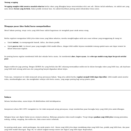
Tentang wrapping
Wrapping mungkin tidak memicu masalah sekuritas
ketika token yang dibungkus hanya mencerminkan nilai aset asli. Dalam istilah sederhana, ini adalah aset yang
sama dalam
format yang berbeda
, bukan produk investasi baru. Itu adalah klarifikasi penting untuk infrastruktur lintas rantai.
Mengapa pasar (dan Anda) harus memperhatikan
Detail hukum penting, tetapi cerita yang lebih besar adalah bagaimana ini mengubah pasar untuk semua orang.
Ketika regulator mengatakan lebih jelas token mana yang bukan sekuritas, mereka menghilangkan salah satu awan terbesar yang menggantung di ruang ini.
Untuk
institusi
, itu mempengaruhi kustodi, daftar, dan desain produk.
Untuk
peserta ritel
, itu berarti pasar yang mungkin lebih mudah dibaca, dengan lebih sedikit kejutan mendadak tentang apakah suatu aset dapat terseret ke
dalam kekacauan regulasi.
Itu penting karena regulasi membentuk lebih dari sekadar berita utama. Ini membentuk
akses
,
kepercayaan
, dan
seberapa mudah orang dapat bergerak melalui
pasar
.
Bagian stablecoin juga penting. Dengan GENIUS Act yang berlaku dan SEC sekarang memasukkan stablecoin ke dalam kerangka token yang lebih luas, ada kejelasan
yang lebih baik tentang salah satu alat yang paling banyak digunakan dalam kripto.
Tentu saja, interpretasi ini tidak menjawab setiap pertanyaan hukum. Yang jelas adalah ketika
regulasi menjadi lebih dapat diprediksi
, lebih mudah untuk menilai
risiko, membandingkan aset, dan menghindari terkejut oleh berita utama, yang sangat penting bagi setiap peserta pasar.
Intinya
Selama bertahun-tahun, aturan kripto AS didefinisikan oleh ketidakpastian.
Interpretasi terbaru SEC-CFTC mengubah itu: Ini tidak menjawab
setiap
pertanyaan, tetapi memberikan pasar kerangka kerja yang lebih jelas untuk dibangun.
Sebagian besar aset digital
bukan
secara otomatis sekuritas. Beberapa penjualan token masih mungkin. Tetapi dengan
panduan yang lebih jelas
tentang pemisahan,
staking, airdrop, wrapping, dan stablecoin, buku aturan mulai terbentuk.
Itu penting untuk pasar, untuk pembangun, dan untuk peserta ritel. Aturan yang lebih jelas dapat mendukung akses yang lebih luas, produk yang lebih kuat, dan pasar
yang lebih mudah dinavigasi. Bagi AS, ini adalah langkah menuju sistem aset digital yang lebih dapat dioperasikan.