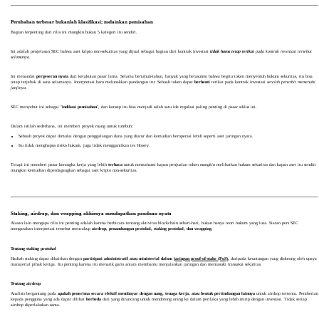
Perubahan terbesar bukanlah klasifikasi; melainkan pemisahan
Bagian terpenting dari rilis ini mungkin bukan 5 kategori itu sendiri.
Ini adalah penjelasan SEC bahwa aset kripto non-sekuritas yang dijual sebagai bagian dari kontrak investasi
tidak harus tetap terikat
pada kontrak investasi tersebut
selamanya
.
Ini menandai
pergeseran nyata
dari ketakutan pasar lama. Selama bertahun-tahun, banyak yang berasumsi bahwa begitu token menyentuh hukum sekuritas, itu bisa
tetap terjebak di sana selamanya. Interpretasi baru melunakkan pandangan itu: Sebuah token dapat
berhenti
terikat pada kontrak investasi
setelah penerbit memenuhi
janjinya
.
SEC menyebut ini sebagai "
indikasi pemisahan
", dan konsep itu bisa menjadi salah satu ide regulasi paling penting di pasar siklus ini.
Dalam istilah sederhana, ini memberi proyek ruang untuk tumbuh:
Sebuah proyek dapat dimulai dengan penggalangan dana yang diatur dan kemudian beroperasi lebih seperti aset jaringan nyata.
Itu tidak menghapus risiko hukum, juga tidak menggantikan tes Howey.
Tetapi ini memberi pasar kerangka kerja yang lebih
terbaca
untuk memahami kapan penjualan token
mungkin
melibatkan hukum sekuritas dan kapan aset itu sendiri
mungkin kemudian diperdagangkan sebagai aset kripto non-sekuritas.
Staking, airdrop, dan wrapping akhirnya mendapatkan panduan nyata
Alasan lain mengapa rilis ini penting adalah karena berbicara tentang aktivitas blockchain sehari-hari, bukan hanya teori hukum yang luas. Siaran pers SEC
mengatakan interpretasi tersebut mencakup
airdrop, penambangan protokol, staking protokol, dan wrapping
.
Tentang staking protokol
Hadiah staking dapat dikaitkan dengan
partisipasi administratif atau ministerial dalam
jaringan proof-of-stake (PoS)
,
daripada keuntungan yang didorong oleh upaya
manajerial pihak ketiga. Itu penting karena itu menarik garis antara membantu menjalankan jaringan dan memasuki transaksi sekuritas.
Tentang airdrop
Analisis bergantung pada
apakah penerima secara efektif membayar dengan uang, tenaga kerja, atau bentuk pertimbangan lainnya
untuk airdrop tertentu. Pemberian
kepada pengguna yang ada dapat dilihat
berbeda
dari yang dirancang untuk mendorong orang ke dalam perilaku yang lebih mirip dengan investasi. Tidak setiap
airdrop diperlakukan sama.