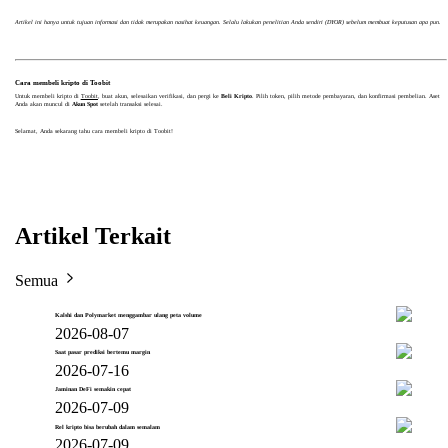
Artikel ini hanya untuk tujuan informasi dan tidak merupakan nasihat keuangan. Selalu lakukan penelitian Anda sendiri (DYOR) sebelum membuat keputusan apa pun.
Cara membeli kripto di Toobit
Untuk membeli kripto di
Toobit
, buat akun, selesaikan verifikasi, dan pergi ke
Beli Kripto
. Pilih token, pilih metode pembayaran, dan konfirmasi pembelian. Aset
Anda akan muncul di
Akun Spot
setelah transaksi selesai.
Selamat, Anda sekarang tahu cara membeli kripto di Toobit!
Artikel Terkait
Semua
Kalshi dan Polymarket menggambar ulang peta volume
2026-08-07
Saat pasar prediksi bertemu margin
2026-07-16
Jaminan DeFi semakin cepat
2026-07-09
Rel kripto bisa berubah dalam semalam
2026-07-09