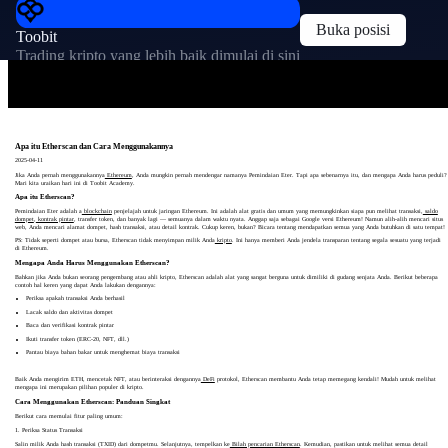
Buka posisi
Toobit
Trading kripto yang lebih baik dimulai di sini
Apa itu Etherscan dan Cara Menggunakannya
2025-04-11
Jika Anda pernah menggunakannya
Ethereum
, Anda mungkin pernah mendengar namanya Pemindaian Eter. Tapi apa sebenarnya itu, dan mengapa Anda harus peduli?
Mari kita uraikan hari ini di Toobit Academy.
Apa itu Etherscan?
Pemindaian Eter adalah a
blockchain
penjelajah untuk jaringan Ethereum. Ini adalah alat gratis dan umum yang memungkinkan siapa pun melihat transaksi,
saldo
dompet
,
kontrak pintar
, transfer token, dan banyak lagi — semuanya dalam waktu nyata. Anggap saja sebagai Google versi Ethereum! Namun alih-alih mencari situs
web, Anda mencari alamat dompet, hash transaksi, atau detail kontrak. Cukup keren, bukan? Bicara tentang mendapatkan semua yang Anda butuhkan di satu tempat!
PS: Tidak seperti dompet atau bursa, Etherscan tidak menyimpan milik Anda
kripto
. Ini hanya memberi Anda jendela transparan tentang segala sesuatu yang terjadi
di Ethereum.
Mengapa Anda Harus Menggunakan Etherscan?
Bahkan jika Anda bukan seorang pengembang atau ahli kripto, Etherscan adalah alat yang sangat berguna untuk dimiliki di gudang senjata Anda. Berikut beberapa
contoh hal keren yang dapat Anda lakukan dengannya:
Periksa apakah transaksi Anda berhasil
Lacak saldo dan aktivitas dompet
Baca dan verifikasi kontrak pintar
Ikuti transfer token (ERC-20, NFT, dll.)
Pantau biaya bahan bakar untuk menghemat biaya transaksi
Baik Anda mengirim ETH, mencetak NFT, atau berinteraksi dengannya
DeFi
protokol, Etherscan membantu Anda tetap memegang kendali! Mudah untuk melihat
mengapa ini merupakan pilihan populer di kripto.
Cara Menggunakan Etherscan: Panduan Singkat
Berikut cara memulai fitur paling umum:
1. Periksa Status Transaksi
Salin milik Anda hash transaksi (TXID) dari dompetmu. Selanjutnya, tempelkan ke
Bilah pencarian Etherscan
. Kemudian, pastikan untuk melihat semua detail