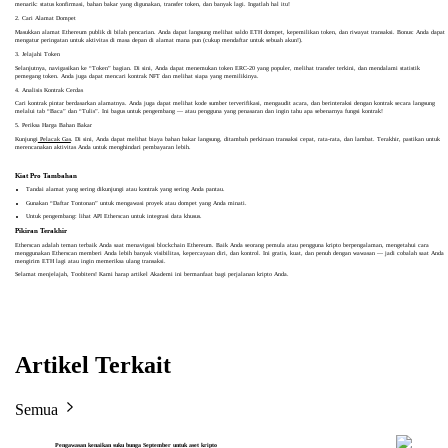
menarik: status konfirmasi, bahan bakar yang digunakan, transfer token, dan banyak lagi. Ingatlah hal itu!
2. Cari Alamat Dompet
Masukkan alamat Ethereum publik di bilah pencarian. Anda dapat langsung melihat saldo ETH dompet, kepemilikan token, dan riwayat transaksi. Bonus: Anda dapat
mengatur peringatan untuk aktivitas di masa depan di alamat mana pun (cukup mendaftar untuk sebuah akun!).
3. Jelajahi Token
Selanjutnya, navigasikan ke “Token” bagian. Di sini, Anda dapat menemukan token ERC-20 yang populer, melihat transfer terkini, dan mendalami statistik
pemegang token. Anda juga dapat mencari kontrak NFT dan melihat siapa yang memilikinya.
4. Analisis Kontrak Cerdas
Cari kontrak pintar berdasarkan alamatnya. Anda juga dapat melihat kode sumber terverifikasi, mengaudit acara, dan berinteraksi dengan kontrak secara langsung
melalui tab “Baca” dan “Tulis”. Ini bagus untuk pengembang — atau pengguna yang penasaran dan ingin tahu apa sebenarnya fungsi kontrak!
5. Periksa Harga Bahan Bakar
Kunjungi
Pelacak Gas
. Di sini, Anda dapat melihat biaya bahan bakar langsung, ditambah perkiraan transaksi cepat, rata-rata, dan lambat. Terakhir, pastikan untuk
merencanakan aktivitas Anda untuk menghindari pembayaran lebih.
Kiat Pro Tambahan
Tandai alamat yang sering dikunjungi atau kontrak yang sering Anda pantau.
Gunakan “Daftar Tontonan” untuk mengawasi proyek atau dompet yang Anda minati.
Untuk pengembang: lihat API Etherscan untuk integrasi data khusus.
Pikiran Terakhir
Etherscan adalah teman terbaik Anda saat menavigasi blockchain Ethereum. Baik Anda seorang pemula atau pengguna kripto berpengalaman, mengetahui cara
menggunakan Etherscan memberi Anda lebih banyak visibilitas, kepercayaan diri, dan kontrol. Ini gratis, kuat, dan penuh dengan wawasan — jadi cobalah saat Anda
mengirim ETH lagi atau ingin memeriksa ulang transaksi.
Selamat menjelajah, Toobiters! Kami harap artikel Akademi ini bermanfaat bagi perjalanan kripto Anda.
Artikel Terkait
Semua
Pengawasan kenaikan suku bunga September untuk aset kripto