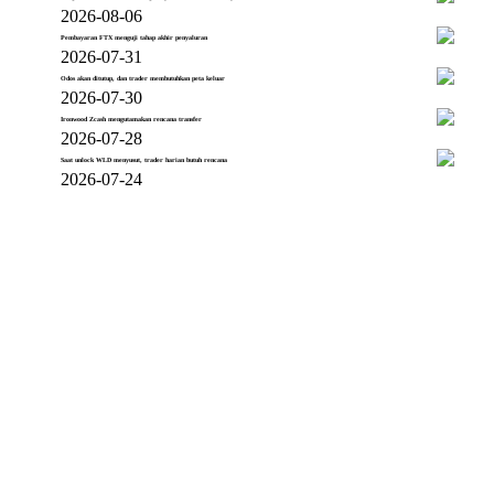
2026-08-06
Pembayaran FTX menguji tahap akhir penyaluran
2026-07-31
Odos akan ditutup, dan trader membutuhkan peta keluar
2026-07-30
Ironwood Zcash mengutamakan rencana transfer
2026-07-28
Saat unlock WLD menyusut, trader harian butuh rencana
2026-07-24