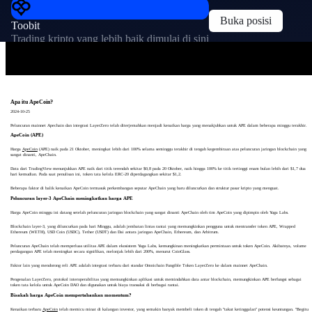
Buka posisi
Toobit
Trading kripto yang lebih baik dimulai di sini
Apa itu ApeCoin?
2024-10-25
Peluncuran mainnet Apechain dan integrasi LayerZero telah diterjemahkan menjadi kenaikan harga yang menakjubkan untuk APE dalam beberapa minggu terakhir.
ApeCoin (APE)
Harga
ApeCoin
(APE) naik pada 21 Oktober, meningkat lebih dari 100% selama seminggu terakhir di tengah kegembiraan atas peluncuran jaringan blockchain yang
sangat dinanti, ApeChain.
Data dari TradingView menunjukkan APE naik dari titik terendah sekitar $0,8 pada 20 Oktober, naik hingga 100% ke titik tertinggi enam bulan lebih dari $1,7 dua
hari kemudian. Pada saat penulisan ini, token tata kelola ERC-20 diperdagangkan sekitar $1,2.
Beberapa faktor di balik kenaikan ApeCoin termasuk perkembangan seputar ApeChain yang baru diluncurkan dan struktur pasar kripto yang menguat.
Peluncuran layer-3 ApeChain meningkatkan harga APE
Harga ApeCoin minggu ini datang setelah peluncuran jaringan blockchain yang sangat dinanti ApeChain oleh tim ApeCoin yang dipimpin oleh Yuga Labs.
Blockchain layer-3, yang diluncurkan pada hari Minggu, adalah jembatan lintas rantai yang memungkinkan pengguna untuk mentransfer token APE, Wrapped
Ethereum (WETH), USD Coin (USDC), Tether (USDT) dan Dai antara jaringan ApeChain, Ethereum, dan Arbitrum.
Peluncuran ApeChain telah memperluas utilitas APE dalam ekosistem Yuga Labs, kemungkinan meningkatkan permintaan untuk token ApeCoin. Akibatnya, volume
perdagangan APE telah meningkat secara signifikan, melonjak lebih dari 200%, menurut CoinGlass.
Faktor lain yang mendorong reli APE adalah integrasi terbaru dari standar Omnichain Fungible Token LayerZero ke dalam mainnet ApeChain.
Pengenalan LayerZero, protokol interoperabilitas yang memungkinkan aplikasi untuk memindahkan data antar blockchain, memungkinkan APE berfungsi sebagai
token tata kelola untuk ApeCoin DAO dan digunakan untuk biaya transaksi di berbagai rantai.
Bisakah harga ApeCoin mempertahankan momentum?
Kenaikan terbaru
ApeCoin
telah memicu minat di kalangan investor, yang semakin banyak membeli token di tengah "takut ketinggalan" potensi keuntungan. "Begitu