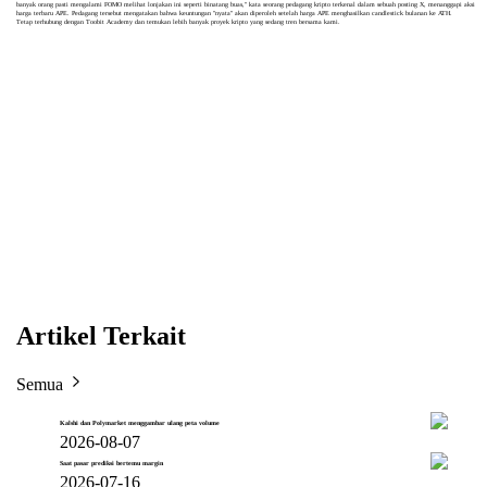
banyak orang pasti mengalami FOMO melihat lonjakan ini seperti binatang buas," kata seorang pedagang kripto terkenal dalam sebuah posting X, menanggapi aksi
harga terbaru APE. Pedagang tersebut mengatakan bahwa keuntungan "nyata" akan diperoleh setelah harga APE menghasilkan candlestick bulanan ke ATH.
Tetap terhubung dengan Toobit Academy dan temukan lebih banyak proyek kripto yang sedang tren bersama kami.
Artikel Terkait
Semua
Kalshi dan Polymarket menggambar ulang peta volume
2026-08-07
Saat pasar prediksi bertemu margin
2026-07-16