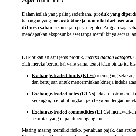
Dalam istilah yang paling sederhana,
produk yang diperd
keuangan yang
melacak kinerja atau nilai dari aset a
di bursa saham
selama jam pasar reguler. Anggap saja 
mendapatkan eksposur ke aset tanpa memilikinya secara la
ETP bukanlah satu jenis produk,
mereka adalah kategori
. 
olah mereka berarti hal yang sama, tetapi jalan pintas itu
Exchange-traded funds (ETFs)
memegang sekeranjan
dan bertujuan untuk mencerminkan kinerja indeks atau
Exchange-traded notes (ETNs)
adalah instrumen uta
keuangan, menghubungkan pembayaran dengan indeks 
Exchange-traded commodities (ETCs)
menawarkan e
sekuritas yang dapat diperdagangkan.
Masing-masing memiliki risiko, perlakuan pajak, dan struk