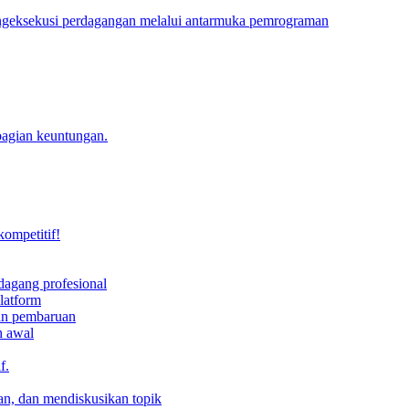
engeksekusi perdagangan melalui antarmuka pemrograman
bagian keuntungan.
kompetitif!
dagang profesional
latform
dan pembaruan
h awal
f.
an, dan mendiskusikan topik