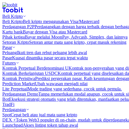
Beli Kripto
Beli Kripto
Beli kripto menggunakan Visa/Mastercard
Perdagangan P2P
Perdagangkan dengan harga terbaik dengan berbaga
Kartu bank
Bayar dengan Visa atau Mastercard
Pihak ketiga
Bayar melalui MoonPay, Advcash, Simplex, dan lainnya
Setoran Kripto
Setoran antar mata uang kripto, cepat masuk rekening
Pasar
Peluang
Ikuti tren dan rebut peluang lebih awal
Pasar
Kuasai dinamika pasar secara tepat waktu
Futures
Kontrak Perpetual Berdenominasi U
Kontrak non-penyerahan yang d
Kontrak Berkelanjutan USDC
Kontrak perpetual yang diselesaikan
Kontrak Peristiwa
Prediksi pergerakan pasar. Raih keuntungan denga
Prediction Market
Ubah wawasan menjadi nilai
Lite Perpetual
Mode trading yang sederhana, cocok untuk pemula.
Perdagangan Demo
Tanpa memerlukan modal apapun, cocok untuk sim
Bot
Eksekusi strategi otomatis yang telah ditentukan, manfaatkan peluan
TradFi
Perdagangan
Spot
Cepat beli atau jual mata uang kripto
DEX +
Token Web3 populer di on-chain, mudah untuk diperdagangk
Launchpad
Akses listing token tahap awal