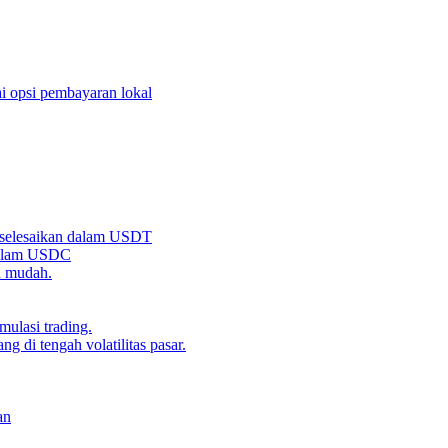
i opsi pembayaran lokal
iselesaikan dalam USDT
 dalam USDC
n mudah.
ulasi trading.
g di tengah volatilitas pasar.
an