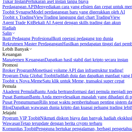
Tukar Instan
Pertukaran aset instan tanpa biaya
Perdagangan API
Menyediakan cara yang efisien dan cepat untuk m
Toobit Synapse
Model perdagangan baru yang digerakkan oleh AI
Toobit x TradingView
Trading langsung dari chart TradingView
Agent Trade Kit
Bekali AI Agent dengan skills trading dan akun
Hadiah
Salin
Ikuti Pedagang Profesional
Ikuti operasi pedagang top dunia
Rekrutmen Master Perdagangan
Hasilkan pendapatan tinggi dari pem
Lebih Banyak
Keuangan
Manajemen Keuangan
Dapatkan hasil stabil dari kripto secara instan
Promosi
Broker Program
Monetisasi volume API dan infrastruktur trading!
Program Duta Global Toobit
Jadilah duta dan dapatkan manfaat yang 
Toobit x Nova.Meme
Satu klik untuk Meme, transaksi super cepat
Pemula
Akademi Pemula
Bantu Anda bertransformasi dari pemula menjadi pe
Pusat Bantuan
Bantu Anda menyelesaikan masalah yang dihadapi di p
Pusat Pengumuman
Rilis tepat waktu pemberitahuan penting sistem 
Blog
Dapatkan wawasan dunia kripto dan kuasai peluang trading lebi
Jelajahi
Program VIP Toobit
Nikmati diskon biaya dan banyak hadiah eksklusi
Wawasan
Tetap terupdate dengan berita crypto terbaru
Komunitas Toobit
Pengguna bertukar pengalaman, berbagi pengetahu