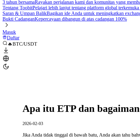
3 tahun bersama
Rayakan perjalanan kami dan komunitas yang mem
Tentang Toobit
Pelajari lebih lanjut tentang platform global terkemuk
Saran & Umpan Balik
Bagikan ide Anda untuk meningkatkan exchan
Bukti Cadangan
Kepercayaan dibangun di atas cadangan 100%
Masuk
Daftar
🔥BTC/USDT
Apa itu ETP dan bagaiman
2026-02-03
Jika Anda tidak tinggal di bawah batu, Anda akan tahu bahwa