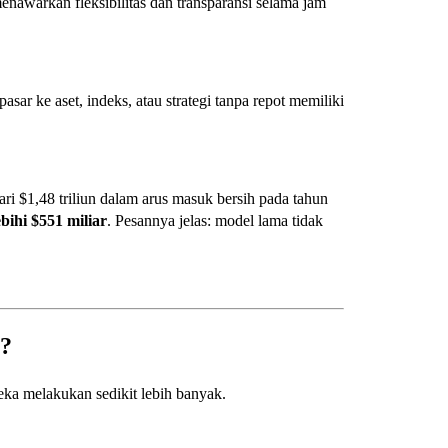
menawarkan fleksibilitas dan transparansi selama jam
ar ke aset, indeks, atau strategi tanpa repot memiliki
ri $1,48 triliun dalam arus masuk bersih pada tahun
bihi $551 miliar
. Pesannya jelas: model lama tidak
a?
ereka melakukan sedikit lebih banyak.