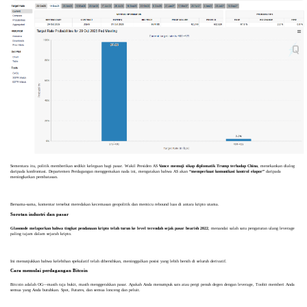
Sementara itu, politik memberikan sedikit kelegaan bagi pasar. Wakil Presiden AS
Vance memuji sikap diplomatik Trump terhadap China
, menekankan dialog
daripada konfrontasi. Departemen Perdagangan menggemakan nada ini, mengatakan bahwa AS akan
“memperkuat komunikasi kontrol ekspor”
daripada
meningkatkan pembatasan.
Bersama-sama, komentar tersebut meredakan kecemasan geopolitik dan memicu rebound luas di antara kripto utama.
Sorotan industri dan pasar
Glassnode melaporkan bahwa tingkat pendanaan kripto telah turun ke level terendah sejak pasar bearish 2022
, menandai salah satu pengaturan ulang leverage
paling tajam dalam sejarah kripto.
Ini menunjukkan bahwa kelebihan spekulatif telah dibersihkan, meninggalkan posisi yang lebih bersih di seluruh derivatif.
Cara memulai perdagangan Bitcoin
Bitcoin adalah OG—masih raja bukit, masih menggerakkan pasar. Apakah Anda menumpuk sats atau pergi penuh degen dengan leverage, Toobit memberi Anda
semua yang Anda butuhkan. Spot, Futures, dan semua lonceng dan peluit.