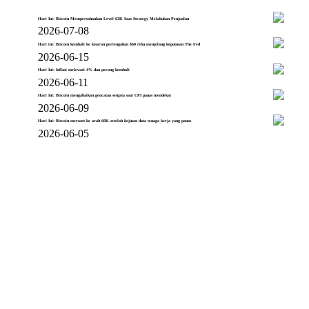
Hari Ini: Bitcoin Mempertahankan Level 63K Saat Strategy Melakukan Penjualan
2026-07-08
Hari ini: Bitcoin kembali ke kisaran pertengahan $60 ribu menjelang keputusan The Fed
2026-06-15
Hari Ini: Inflasi melewati 4% dan perang kembali
2026-06-11
Hari Ini: Bitcoin mengabaikan gencatan senjata saat CPI panas mendekat
2026-06-09
Hari Ini: Bitcoin merosot ke arah 60K setelah kejutan data tenaga kerja yang panas
2026-06-05