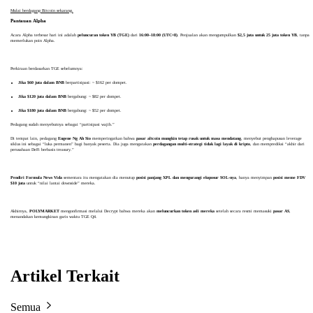
Mulai berdagang Bitcoin sekarang.
Pantauan Alpha
Acara Alpha terbesar hari ini adalah
peluncuran token YB (TGE)
dari
16:00–18:00 (UTC+8)
. Penjualan akan mengumpulkan
$2,5 juta untuk 25 juta token YB
, tanpa
memerlukan poin Alpha.
Perkiraan berdasarkan TGE sebelumnya:
Jika $60 juta dalam BNB
berpartisipasi: ~ $162 per dompet.
Jika $120 juta dalam BNB
bergabung: ~ $82 per dompet.
Jika $180 juta dalam BNB
bergabung: ~ $52 per dompet.
Pedagang sudah menyebutnya sebagai “partisipasi wajib.”
Di tempat lain, pedagang
Eugene Ng Ah Sio
memperingatkan bahwa
pasar altcoin mungkin tetap rusak untuk masa mendatang
, menyebut penghapusan leverage
siklus ini sebagai “luka permanen” bagi banyak peserta. Dia juga mengatakan
perdagangan multi-strategi tidak lagi layak di kripto
, dan memprediksi “akhir dari
perusahaan DeFi berbasis treasury.”
Pendiri Formula News Vida
sementara itu mengatakan dia menutup
posisi panjang XPL dan mengurangi eksposur SOL-nya
, hanya menyimpan
posisi meme FDV
$10 juta
untuk “nilai lantai downside” mereka.
Akhirnya,
POLYMARKET
mengonfirmasi melalui Decrypt bahwa mereka akan
meluncurkan token asli mereka
setelah secara resmi memasuki
pasar AS
,
menandakan kemungkinan garis waktu TGE Q4.
Artikel Terkait
Semua