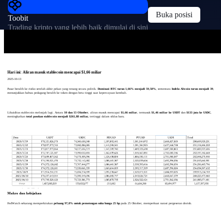
Buka posisi
Toobit
Trading kripto yang lebih baik dimulai di sini
Hari ini: Aliran masuk stablecoin mencapai $1,66 miliar
2025-10-13
Pasar beralih ke risiko setelah akhir pekan yang tenang secara politik.
Dominasi BTC turun 1,66% menjadi 59,58%
, sementara
Indeks Altcoin turun menjadi 39
,
menunjukkan bahwa pedagang beralih ke token dengan beta tinggi saat kepercayaan kembali.
Likuiditas stablecoin melonjak lagi. Antara
10 dan 13 Oktober
, aliran masuk mencapai
$1,66 miliar
, termasuk
$1,46 miliar ke USDT
dan
$133 juta ke USDC
,
meningkatkan
total pasokan stablecoin menjadi $261,88 miliar,
tertinggi dalam siklus baru.
Makro dan kebijakan
FedWatch sekarang memperkirakan
peluang 97,8% untuk pemotongan suku bunga 25 bp
pada 25 Oktober, memperkuat narasi pergeseran dovish.