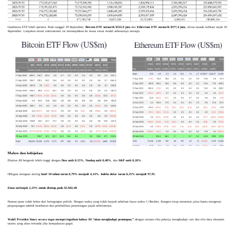
Gambaran ETF lebih optimis. Pada tanggal 29 September,
Bitcoin ETF menarik $533,9 juta
dan
Ethereum ETF menarik $377,4 juta
, aliran masuk terbesar sejak 16
September. Lonjakan minat institusional ini menunjukkan ke mana rotasi modal sebenarnya menuju.
Makro dan kebijakan
Ekuitas AS bergerak lebih tinggi dengan
Dow naik 0,15%
,
Nasdaq naik 0,48%
, dan
S&P naik 0,26%
.
Obligasi menguat seiring
hasil 10-tahun turun 0,79% menjadi 4,14%
.
Indeks dolar turun 0,25% menjadi 97,95
.
Emas melonjak 2,23% untuk ditutup pada $3.842,40
.
Namun pasar tidak bebas dari ketegangan politik. Dengan waktu yang tidak banyak sebelum batas waktu 1 Oktober, Kongres tetap menemui jalan buntu mengenai
perpanjangan subsidi kesehatan dan pembalikan pemotongan pajak sebelumnya.
Wakil Presiden Vance secara tegas memperingatkan bahwa AS “akan menghadapi penutupan,”
dengan ratusan ribu pekerja menghadapi cuti dan rilis data ekonomi
utama yang akan tertunda jika kesepakatan gagal.