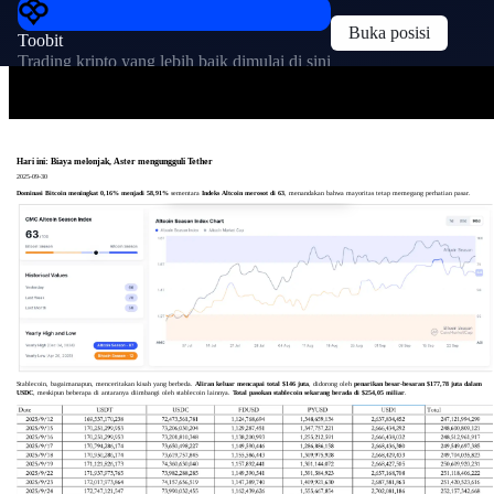
Buka posisi
Toobit
Trading kripto yang lebih baik dimulai di sini
Hari ini: Biaya melonjak, Aster mengungguli Tether
2025-09-30
Dominasi Bitcoin meningkat 0,16% menjadi 58,91%
sementara
Indeks Altcoin merosot di 63
, menandakan bahwa mayoritas tetap memegang perhatian pasar.
Stablecoin, bagaimanapun, menceritakan kisah yang berbeda.
Aliran keluar mencapai total $146 juta
, didorong oleh
penarikan besar-besaran $177,78 juta dalam
USDC
, meskipun beberapa di antaranya diimbangi oleh stablecoin lainnya.
Total pasokan stablecoin sekarang berada di $254,05 miliar
.