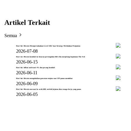
Artikel Terkait
Semua
Hari Ini: Bitcoin Mempertahankan Level 63K Saat Strategy Melakukan Penjualan
2026-07-08
Hari ini: Bitcoin kembali ke kisaran pertengahan $60 ribu menjelang keputusan The Fed
2026-06-15
Hari Ini: Inflasi melewati 4% dan perang kembali
2026-06-11
Hari Ini: Bitcoin mengabaikan gencatan senjata saat CPI panas mendekat
2026-06-09
Hari Ini: Bitcoin merosot ke arah 60K setelah kejutan data tenaga kerja yang panas
2026-06-05