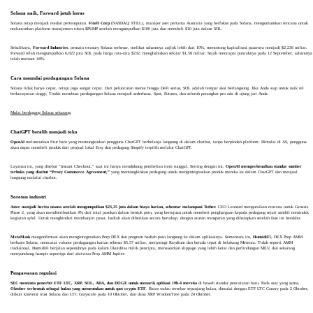
Solana naik, Forward jatuh keras
Solana tetap menjadi medan pertempuran.
Fitell Corp
(NASDAQ: FTEL), manajer aset pertama Australia yang berfokus pada Solana, mengumumkan rencana untuk
meluncurkan platform manajemen token $PUMP setelah mengumpulkan $100 juta dan membeli $10 juta dalam SOL.
Sebaliknya,
Forward Industries
, pemain treasury Solana terbesar, melihat sahamnya anjlok lebih dari 10%, memotong kapitalisasi pasarnya menjadi $2,236 miliar.
Forward telah mengumpulkan 6,822 juta SOL pada harga rata-rata $232, menghabiskan sekitar $1,58 miliar. Sejak mencapai puncaknya pada 12 September, sahamnya
telah merosot 44%.
Cara memulai perdagangan Solana
Solana tidak hanya cepat, tetapi juga sangat cepat. Dari peluncuran meme hingga DeFi serius, SOL adalah tempat aksi berlangsung. Jika Anda siap untuk naik rel
berkecepatan tinggi, Toobit membuat perdagangan Solana menjadi sederhana. Spot, Futures, dan seluruh perangkat pro ada di ujung jari Anda.
Mulai berdagang Solana sekarang
.
ChatGPT beralih menjadi toko
OpenAI
meluncurkan fitur baru yang memungkinkan pengguna ChatGPT berbelanja langsung di dalam chatbot, tanpa berpindah platform. Dimulai di AS, pengguna
akan dapat membeli produk dari penjual lokal Etsy dan pedagang Shopify terpilih melalui ChatGPT.
Layanan ini, yang disebut “Instant Checkout,” saat ini hanya mendukung pembelian item tunggal. Seiring dengan ini,
OpenAI memperkenalkan standar sumber
terbuka yang disebut “Proxy Commerce Agreement,”
yang memungkinkan pedagang untuk mengintegrasikan produk mereka ke dalam ChatGPT dan menjual
langsung melalui chatbot.
Sorotan industri
Aster menjadi berita utama setelah mengumpulkan $23,25 juta dalam biaya harian, sebentar melampaui Tether.
CEO Leonard menguraikan rencana untuk Genesis
Phase 2, yang akan mendistribusikan 4% dari total pasokan dalam bentuk poin, yang bertujuan untuk memberi penghargaan kepada pedagang sejati sambil menindak
kegiatan sybil. Untuk menghindari membanjiri pasar, hadiah akan diberikan secara bertahap, dengan aturan transparan yang diharapkan setelah fase ini berakhir.
MetaMask
mengonfirmasi akan mengintegrasikan Perp DEX dan program hadiah poin langsung ke dalam aplikasinya. Sementara itu,
HumidiFi
, DEX Prop AMM
berbasis Solana, mencatat volume perdagangan harian sebesar $5,57 miliar, menyaingi Raydium dan berada tepat di belakang Meteora. Tidak seperti AMM
tradisional, HumidiFi berjalan sepenuhnya pada kolam likuiditas milik pencipta, menawarkan slippage yang lebih ketat dan perlindungan MEV, dan sekarang
menyumbang hampir sepertiga dari aktivitas Prop AMM Jupiter.
Pengawasan regulasi
SEC meminta penerbit ETF LTC, XRP, SOL, ADA, dan DOGE untuk menarik aplikasi 19b-4 mereka
di bawah standar pencatatan baru. Pada saat yang sama,
Oktober terbentuk sebagai bulan yang menentukan untuk spot crypto ETF
. Batas waktu tersebar sepanjang bulan, dimulai dengan ETF LTC Canary pada 2 Oktober,
diikuti konversi trust Solana dan LTC Grayscale pada 10 Oktober, dan dana XRP WisdomTree pada 24 Oktober.