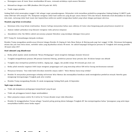
Pemungutan suara di lantai Senat membutuhkan 60 suara, termasuk setidaknya tujuh senator Demokrat
Rekonsiliasi dengan versi DPR (disahkan 294-134 pada Juli 2025)
Tanda tangan presiden
Gedung Putih telah menetapkan tanggal 4 Juli sebagai target penandatanganan. Polymarket telah menaikkan probabilitas pengesahan Undang-Undang CLARITY pada
tahun 2026 dari 62% menjadi 73%. Kompromi mengenai imbal hasil stablecoin yang dicapai antara Senator Tillis dan Senator Alsobrooks telah dimasukkan ke dalam
teks resmi, melarang imbal hasil murni dari kepemilikan stablecoin sambil mengizinkan hadiah yang terkait dengan partisipasi aktivitas.
Masalah yang belum terselesaikan
:
Ketentuan etika tetap belum terselesaikan. Senator Gallego menyatakan bahwa suara akhirnya di lantai akan bergantung pada penyelesaian masalah ini
Asosiasi industri perbankan tetap khawatir mengenai risiko pelarian simpanan
Amandemen etika Van Hollen adalah satu-satunya proposal Demokrat yang mendapat dukungan lintas partai
KTT Trump-Xi: kesinambungan daripada terobosan
Presiden Trump mengadakan pembicaraan bilateral dengan Presiden Xi Jinping di Aula Besar Rakyat di Beijing pada pagi hari tanggal 14 Mei. Pertemuan berlangsung
selama dua jam lima belas menit, melebihi waktu yang dijadwalkan selama 40 menit. Ini adalah kunjungan kenegaraan pertama ke Tiongkok oleh seorang presiden
AS sejak tahun 2017.
Hasil substantif yang dikonfirmasi
:
Kedua pihak sepakat untuk membentuk "Dewan Perdagangan" untuk mengelola hubungan ekonomi bilateral
Tiongkok mengonfirmasi pesanan 200 pesawat komersial Boeing, pembelian pesawat besar pertama dari AS dalam hampir satu dekade
Tiongkok akan memperluas pembelian kedelai, daging sapi, unggas, dan produk energi AS termasuk gas alam cair
Kedua pihak memulai negosiasi lebih lanjut mengenai pengurangan tarif yang mencakup sekitar $30 miliar barang non-keamanan nasional
Pernyataan bersama: "Iran tidak boleh diizinkan memiliki senjata nuklir"; "Selat Hormuz harus tetap terbuka"
Presiden Xi menyatakan penentangan terhadap militerisasi Selat Hormuz dan menunjukkan kesediaan untuk meningkatkan pembelian minyak Amerika guna
mengurangi ketergantungan Tiongkok pada selat tersebut
Presiden Trump mengundang Presiden Xi untuk mengunjungi Gedung Putih pada 24 September
Topik tanpa terobosan
:
Tidak ada kesepakatan perdagangan komprehensif yang dicapai
Tidak ada pelonggaran kontrol ekspor semikonduktor
Paket penjualan senjata senilai $1,4 miliar ke Taiwan ditunda tetapi tidak dibatalkan
Presiden Xi menggambarkan Taiwan sebagai "masalah paling penting dalam hubungan Tiongkok-AS" dan memperingatkan bahwa "penanganan yang salah dapat
menyebabkan konflik antara kedua negara"