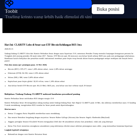
Buka posisi
Toobit
Trading kripto yang lebih baik dimulai di sini
Hari Ini: CLARITY Lolos di Senat saat ETF Bitcoin Kehilangan $635 Juta
2026-05-15
Undang-Undang CLARITY lolos dari Komite Perbankan Senat dengan suara bipartisan 15-9, sementara Presiden Trump memulai kunjungan kenegaraan pertama ke
Tiongkok oleh seorang presiden AS sejak tahun 2017. Namun, ETF Bitcoin spot AS mencatat arus keluar bersih sebesar $635 juta pada sesi perdagangan sebelumnya.
Kombinasi katalis kebijakan dan penarikan modal institusional membuat pasar kripto tetap berada dalam kisaran perdagangan sempit meskipun ada banyak berita
positif.
Poin data utama (per penutupan pasar, 14 Mei 2026)
Bitcoin (BTC): $79.277, turun 1,49% dalam sehari, turun 2,28% dalam seminggu
Ethereum (ETH): $2.250, turun 2,10% dalam sehari
Solana (SOL): $90, turun 5,60% dalam sehari
Kapitalisasi pasar kripto global: $2,65 triliun, turun 1,34% dalam sehari
Arus keluar bersih ETF Bitcoin spot AS (13 Mei): $635 juta, arus keluar satu hari terbesar sejak 29 Januari
Kebijakan: Undang-Undang CLARITY melewati hambatan prosedural penting
Komite Perbankan Senat meloloskan RUU dengan margin 15-9
Komite Perbankan Senat AS mengadakan sidang markup untuk Undang-Undang Pasar Aset Digital CLARITY pada 14 Mei, dan akhirnya memberikan suara 15 banding
9 untuk mendukung, mengirimkan RUU tersebut ke Senat penuh untuk dipertimbangkan.
Rincian suara
:
Semua 13 anggota Partai Republik memberikan suara mendukung
Dua senator Demokrat bergabung dengan mayoritas: Senator Ruben Gallego (Arizona) dan Senator Angela Alsobrooks (Maryland)
Anggota peringkat Senator Elizabeth Warren mengajukan lebih dari 40 amandemen selama fase prosedural, tidak ada yang disetujui
Ketua Tim Scott menerima serangkaian amandemen yang sebelumnya ditolak sesaat sebelum pemungutan suara akhir, yang memastikan konsensus bipartisan
Langkah legislatif selanjutnya
:
Rekonsiliasi dengan versi Komite Pertanian Senat