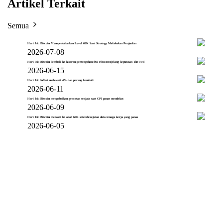
Artikel Terkait
Semua
Hari Ini: Bitcoin Mempertahankan Level 63K Saat Strategy Melakukan Penjualan
2026-07-08
Hari ini: Bitcoin kembali ke kisaran pertengahan $60 ribu menjelang keputusan The Fed
2026-06-15
Hari Ini: Inflasi melewati 4% dan perang kembali
2026-06-11
Hari Ini: Bitcoin mengabaikan gencatan senjata saat CPI panas mendekat
2026-06-09
Hari Ini: Bitcoin merosot ke arah 60K setelah kejutan data tenaga kerja yang panas
2026-06-05