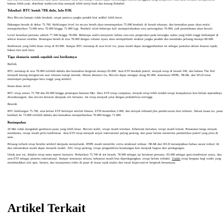
bahasa lebih jauh, distribusi stablecoin bisa menjadi lebih mirip bank dan kurang fleksibel.
Teknikal: BTC butuh 78K dulu, lalu 83K
Peta Bitcoin hampir tidak berubah, tetapi pemicu jangka pendek kini sedikit lebih ketat.
Dukungan berada di dekat 75.700. Kehilangan level itu secara bersih akan menempatkan 75.000 kembali di bawah tekanan, dan kemudian pasar akan mulai
memperhatikan 73.000 serta 70.000 hingga 71.000 lagi. Pembeli telah beberapa kali mempertahankan area pertengahan 70.000, jadi penembusan akan berarti.
Level kenaikan pertama adalah 77.500 hingga 78.000. Beberapa analis menyoroti bahwa rata-rata pergerakan pada kerangka waktu yang lebih tinggi berkumpul di
sekitar kisaran tersebut. Penutupan bersih di atas 78.000 dengan volume nyata akan memperbaiki struktur jangka pendek dan membuka peluang menuju 80.000.
Konfirmasi yang lebih besar tetap di 83.000. Sampai BTC menutup di atas level itu, pasar masih dapat menggambarkan ini sebagai pantulan dalam kisaran rapuh,
bukan tren naik baru.
Tiga skenario untuk sepuluh sesi berikutnya
Bullish
BTC menutup di atas 78.000 terlebih dahulu dan kemudian bergerak menuju 83.000. Arus ETF berubah positif, minyak tetap di bawah 100, dan bahasa The Fed
menjadi kurang mengancam saat tekanan energi mereda. Dalam skenario itu, Bitcoin dapat menguji ulang 85.000, sementara HYPE, NEAR, dan WLD terus
memimpin perdagangan beta tinggi yang selektif.
Kasus dasar netral
BTC tetap antara 75.700 dan 83.000 hingga penutupan bulanan Mei. Data ETF tetap campuran, minyak tetap lebih rendah tetapi kesepakatan Iran belum sepenuhnya
ditandatangani, dan altcoin berotasi daripada reli bersama. Ini tetap menjadi jalur dengan probabilitas tertinggi.
Bearish
BTC kehilangan 75.700, arus keluar ETF berlanjut setelah liburan, ETH menembus 2.000, dan minyak rebound jika pembicaraan Iran terhenti. Dalam kasus itu, pasar
kembali ke 73.000 terlebih dahulu dan kemudian memperhatikan 70.000 hingga 71.000.
Kesimpulan
26 Mei tidak mengubah gambaran pasar yang lebih besar. Bitcoin stabil, tetapi masih tertahan. Ethereum bertahan, tetapi masih lemah. Penurunan harga minyak
membantu, tetapi masih perlu konfirmasi. Arus ETF tetap menjadi sinyal institusional paling penting, dan pasar belum menerima pembalikan positif yang jelas di
sana.
Peluang terbaik tetap bersifat selektif daripada menyeluruh. HYPE masih memiliki cerita struktural terkuat. NEAR dan WLD menunjukkan bahwa narasi terkait AI
dan infrastruktur masih dapat menarik modal. ZEC tetap penting, tetapi pengambilan keuntungan kini menjadi bagian dari perdagangan.
Untuk saat ini, disiplin tetap sama seperti kemarin. Perhatikan 75.700 di sisi bawah, 78.000 sebagai uji breakout pertama, 83.000 sebagai garis konfirmasi nyata, dan
arus ETF sebagai penentu institusional. Sampai semuanya selaras, kekuatan masih bisa diperdagangkan, tetapi belum terbukti.
Toobit
tetap berguna bagi trader yang
membutuhkan alat spot, futures, dan manajemen risiko di pasar di mana tajuk makro dan rotasi kripto-native bergerak bersamaan.
Artikel Terkait