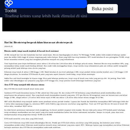
Buka posisi
Toobit
Trading kripto yang lebih baik dimulai di sini
Hari Ini: Bitcoin tetap bergerak dalam kisaran saat altcoin terpecah
2026-05-26
Bitcoin stabil, tetapi masih terjebak di bawah level resistensi
26 Mei menjadi hari lain dari konsolidasi hati-hati untuk kripto. Bitcoin diperdagangkan di sekitar 76.700 hingga 76.900, sedikit lebih rendah di beberapa sumber
pasar dan sedikit lebih tinggi di lainnya tergantung pada waktu kutipan. Pesan yang lebih luas tetap konsisten: BTC masih bertahan di area pertengahan 70.000, tetapi
belum menembus resistensi yang akan mengubah pemulihan menjadi tren yang terkonfirmasi.
Total kapitalisasi pasar kripto berfluktuasi antara sekitar 2,56 triliun dan 2,64 triliun dolar di berbagai pelacak utama. Dominasi Bitcoin tetap mendekati 60%, yang
menunjukkan bahwa modal masih bersikap defensif. Para trader tidak meninggalkan kripto, tetapi mereka tetap terkonsentrasi pada aset terbesar sambil mengambil
peluang selektif pada beberapa tema altcoin yang kuat.
Ethereum tetap lemah di sekitar 2.090 hingga 2.100. Masih bertahan di atas level psikologis 2.000, tetapi pembeli belum merebut kembali area 2.120 hingga 2.150
dengan keyakinan. Itu membuat ETH berada di posisi yang sama seperti kemarin: masih hidup, tetapi belum memimpin.
Indeks Fear and Greed meningkat ke kisaran tinggi 30-an pada beberapa pembacaan, tetapi tetap di bawah zona risiko yang percaya diri. Ini penting. Pasar lebih
sedikit takut dibandingkan saat penjualan yang dipicu ETF minggu lalu, tetapi pantulan masih kekurangan konfirmasi yang kuat.
Arus ETF tetap menjadi titik tekanan utama
Data ETF Bitcoin masih menjadi sinyal utama pasar
Gambaran ETF masih berantakan karena 25 Mei adalah hari libur pasar AS, dan cetakan ETF AS berikutnya yang terkonfirmasi penuh membutuhkan siklus
penyelesaian dan pelaporan normal. Data yang bersih masih menunjukkan masalah yang sama: ETF spot Bitcoin AS mengalami enam sesi berturut-turut arus keluar
hingga 22 Mei, dengan sekitar 1,55 miliar dolar keluar sejak 14 Mei dan sekitar 1,26 miliar dolar keluar selama minggu 18–22 Mei.
IBIT milik BlackRock tetap menjadi sumber utama penebusan selama periode tersebut. Laporan dari Farside dan SoSoValue menunjukkan IBIT kehilangan lebih dari
1 miliar dolar sepanjang minggu itu, sementara FBTC milik Fidelity juga mencatat arus keluar yang signifikan. Total aset ETF spot Bitcoin AS turun di bawah 100
miliar dolar, mendekati 98,87 miliar.
Itu tidak berarti permintaan institusional telah menghilang. Itu berarti pembeli marginal telah mundur. Bitcoin tidak perlu semua ETF berubah positif sekaligus,
tetapi setidaknya membutuhkan satu hari positif yang jelas untuk membuktikan bahwa fase keluar institusional melambat. Sampai itu terjadi, pasar akan terus
mempertanyakan setiap pergerakan menuju 78.000 atau 80.000.
ETH masih memiliki cerita dana yang lebih lemah
Cerita ETF Ethereum tetap lebih lemah dibandingkan Bitcoin. Produk spot ETH telah terkena arus keluar yang lebih panjang, dan komentar pasar terbaru
menunjukkan produk terkait Ethereum masih kesulitan menarik minat institusional yang sama seperti BTC. Beberapa laporan juga menunjukkan arus keluar Ethereum
berlanjut sementara data ETF Bitcoin menunjukkan tanda-tanda stabilisasi.