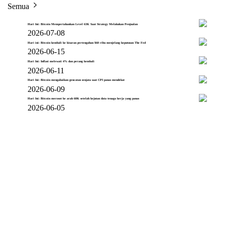
Semua
Hari Ini: Bitcoin Mempertahankan Level 63K Saat Strategy Melakukan Penjualan
2026-07-08
Hari ini: Bitcoin kembali ke kisaran pertengahan $60 ribu menjelang keputusan The Fed
2026-06-15
Hari Ini: Inflasi melewati 4% dan perang kembali
2026-06-11
Hari Ini: Bitcoin mengabaikan gencatan senjata saat CPI panas mendekat
2026-06-09
Hari Ini: Bitcoin merosot ke arah 60K setelah kejutan data tenaga kerja yang panas
2026-06-05