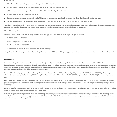
Situasi saat ini:
Selat Hormuz kini secara fungsional telah ditutup selama 80 hari berturut-turut
IEA: persediaan minyak komersial global hanya cukup untuk “beberapa minggu” pasokan
UBS: persediaan akan mencapai rekor terendah sekitar 7,6 miliar barel pada akhir Mei
WTI bertahan di atas 102 sepanjang sesi Senin
Serangan drone menghantam pembangkit nuklir UEA pada 17 Mei, dengan Arab Saudi mencegat tiga drone dari Irak pada waktu yang sama
Goldman dan JPMorgan memperkirakan penutupan tersebut telah menghapus lebih dari 10 juta barel per hari dari pasar global
Penundaan Trump adalah jeda 72 jam, bukan penyelesaian. Jika kesepakatan dengan Iran tercapai, harga minyak akan turun di bawah 100 dengan cepat dan seluruh
kompleks aset berisiko akan pulih. Jika gagal, Brent berpotensi naik ke 120 dan menutup peluang bullish BTC untuk Mei.
Saham AS akhirnya ikut melemah
Pemisahan “saham naik, kripto turun” yang mendefinisikan minggu lalu telah berakhir. Keduanya turun pada hari Senin:
S&P 500: -0,07% ke 7.403,05
Nasdaq Composite: -0,51% ke 26.090,73
Dow Jones: +0,32% ke 49.686,12
VIX: bertahan di sekitar 19, naik lebih dari 10% dalam seminggu
Minggu lalu S&P dan Nasdaq mencetak rekor tertinggi baru sementara BTC turun. Minggu ini, perbedaan itu tertutup karena saham turun, bukan karena kripto naik.
Kesimpulan
Kontradiksi minggu ini adalah keseluruhan konteksnya. Kemajuan kebijakan kripto berada pada titik terkuat dalam beberapa tahun: CLARITY keluar dari komite
dengan dukungan bipartisan, Warsh akan dilantik Jumat sebagai Ketua Fed paling pro-kripto sejauh ini. Namun pada saat yang sama, ETF Bitcoin spot AS mengalami
arus keluar mingguan terbesar di 2026, saham tradisional baru saja mencetak rekor tertinggi dan kemudian jatuh, minyak kembali di atas 100, imbal hasil 10 tahun
mencapai tertinggi 15 bulan, dan dolar menguat kembali ke 101.
Dua sinyal konfirmasi yang menentukan arah harga dari sini sempit: apakah arus ETF bisa kembali positif, dan apakah BTC bertahan di 76.000 pada penutupan
bulanan. Sampai keduanya terkonfirmasi, BTC kemungkinan besar akan tetap dalam kisaran 75.800–82.228 dengan risiko turun ke 70.500 jika harga minyak terus
naik.
Secara struktural, prospeknya tetap konstruktif. 843.738 BTC di neraca Strategy. 67 juta orang dewasa AS memegang kripto. Charles Schwab membuka perdagangan
spot untuk 35 juta akun. Kesepakatan USDC Hyperliquid memperkuat dominasi USDC sebagai lapisan penyelesaian. Tidak ada yang rusak karena guncangan makro
satu minggu.
Risikonya spesifik. Harga minyak perlu turun. Imbal hasil 10 tahun harus tetap di bawah 5%. CLARITY perlu dijadwalkan untuk pemungutan suara bulan Juni. Pidato
Warsh pada hari Jumat harus menunjukkan sinyal independensi.
Ini bukan minggu untuk mengejar arah mana pun. Ini minggu untuk menyesuaikan ukuran posisi dengan benar, mengamati sinyal konfirmasi, dan menunggu candle
bersih berikutnya setelah resolusi Iran, pidato pertama Warsh, dan risalah FOMC 28 Mei menentukan arah. Alat spot, futures, dan manajemen risiko
Toobit
dibuat
tepat untuk kepadatan makro seperti ini.