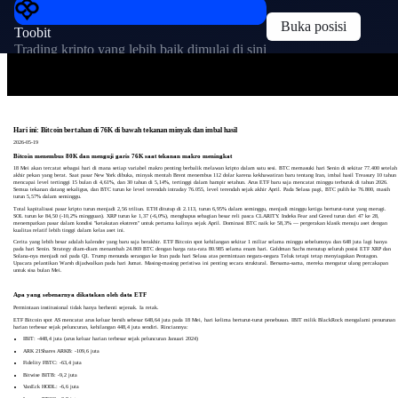
Buka posisi
Toobit
Trading kripto yang lebih baik dimulai di sini
Hari ini: Bitcoin bertahan di 76K di bawah tekanan minyak dan imbal hasil
2026-05-19
Bitcoin menembus 80K dan menguji garis 76K saat tekanan makro meningkat
18 Mei akan tercatat sebagai hari di mana setiap variabel makro penting berbalik melawan kripto dalam satu sesi. BTC memasuki hari Senin di sekitar 77.400 setelah
akhir pekan yang berat. Saat pasar New York dibuka, minyak mentah Brent menembus 112 dolar karena kekhawatiran baru tentang Iran, imbal hasil Treasury 10 tahun
mencapai level tertinggi 15 bulan di 4,61%, dan 30 tahun di 5,14%, tertinggi dalam hampir setahun. Arus ETF baru saja mencatat minggu terburuk di tahun 2026.
Semua tekanan datang sekaligus, dan BTC turun ke level terendah intraday 76.055, level terendah sejak akhir April. Pada Selasa pagi, BTC pulih ke 76.800, masih
turun 5,57% dalam seminggu.
Total kapitalisasi pasar kripto turun menjadi 2,56 triliun. ETH ditutup di 2.113, turun 6,95% dalam seminggu, menjadi minggu ketiga berturut-turut yang merugi.
SOL turun ke 84,50 (-10,2% mingguan). XRP turun ke 1,37 (-6,0%), menghapus sebagian besar reli pasca CLARITY. Indeks Fear and Greed turun dari 47 ke 28,
menempatkan pasar dalam kondisi "ketakutan ekstrem" untuk pertama kalinya sejak April. Dominasi BTC naik ke 58,3% — pergerakan klasik menuju aset dengan
kualitas relatif lebih tinggi dalam kelas aset ini.
Cerita yang lebih besar adalah kalender yang baru saja berakhir. ETF Bitcoin spot kehilangan sekitar 1 miliar selama minggu sebelumnya dan 648 juta lagi hanya
pada hari Senin. Strategy diam-diam menambah 24.869 BTC dengan harga rata-rata 80.985 selama enam hari. Goldman Sachs menutup seluruh posisi ETF XRP dan
Solana-nya menjadi nol pada Q1. Trump menunda serangan ke Iran pada hari Selasa atas permintaan negara-negara Teluk tetapi tetap menyiagakan Pentagon.
Upacara pelantikan Warsh dijadwalkan pada hari Jumat. Masing-masing peristiwa ini penting secara struktural. Bersama-sama, mereka mengatur ulang percakapan
untuk sisa bulan Mei.
Apa yang sebenarnya dikatakan oleh data ETF
Permintaan institusional tidak hanya berhenti sejenak. Ia retak.
ETF Bitcoin spot AS mencatat arus keluar bersih sebesar 648,64 juta pada 18 Mei, hari kelima berturut-turut penebusan. IBIT milik BlackRock mengalami penurunan
harian terbesar sejak peluncuran, kehilangan 448,4 juta sendiri. Rinciannya:
IBIT: -448,4 juta (arus keluar harian terbesar sejak peluncuran Januari 2024)
ARK 21Shares ARKB: -109,6 juta
Fidelity FBTC: -63,4 juta
Bitwise BITB: -9,2 juta
VanEck HODL: -6,6 juta