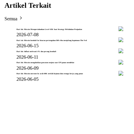
Artikel Terkait
Semua
Hari Ini: Bitcoin Mempertahankan Level 63K Saat Strategy Melakukan Penjualan
2026-07-08
Hari ini: Bitcoin kembali ke kisaran pertengahan $60 ribu menjelang keputusan The Fed
2026-06-15
Hari Ini: Inflasi melewati 4% dan perang kembali
2026-06-11
Hari Ini: Bitcoin mengabaikan gencatan senjata saat CPI panas mendekat
2026-06-09
Hari Ini: Bitcoin merosot ke arah 60K setelah kejutan data tenaga kerja yang panas
2026-06-05