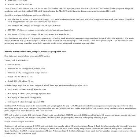
Invesco BTCO: -3,8 juta
WisdomTree BTCW: -7,6 juta
Total AUM ETF turun kembali ke 100,49 miliar. Arus masuk bersih kumulatif sejak peluncuran berada di 57,69 miliar. Satu-satunya produk yang tidak mengalami
arus keluar pada hari Senin adalah MSBT milik Morgan Stanley dan Mini BTC milik Grayscale, keduanya mencatat nol atau sedikit positif.
Jika dilihat seminggu ke belakang, gambarnya lebih jelas:
ETF BTC spot AS: sekitar -1,0 miliar untuk minggu 11–15 Mei (CoinShares mencatat -982 juta), arus keluar mingguan terbesar sejak akhir Januari, mengakhiri
enam minggu berturut-turut arus masuk kumulatif +3,4 miliar
ETF ETH spot AS: -249 juta per minggu, terburuk sejak 30 Januari
ETF XRP: +67,6 juta per minggu, melanjutkan tahun terkuat untuk produk tersebut
ETF Solana: +55–58 juta per minggu, 11 sesi berturut-turut arus masuk bersih
Judul CoinShares: arus keluar ETP kripto gabungan sebesar 1,07 miliar untuk minggu itu, penurunan mingguan terbesar ketiga di tahun 2026 sejauh ini. Arus masuk
Bitcoin YTD turun dari 4,9 miliar menjadi 3,9 miliar hanya dalam tujuh hari perdagangan. Tidak bencana. Tidak belum pernah terjadi. Tapi terkonsentrasi pada
produk yang mendorong pemulihan pasca April, tepat saat kondisi makro paling tidak bersahabat sepanjang tahun.
Konteks makro: imbal hasil, minyak, dan dolar yang lebih kuat
Pasar lintas aset sedang bekerja keras untuk BTC saat ini.
Treasury naik di seluruh kurva
2 tahun: 4,07%
10 tahun: 4,61%, tertinggi sejak Februari 2025
30 tahun: 5,14%, tertinggi dalam hampir setahun
Selisih 10Y–2Y: sekitar +54 bps
Selisih 30Y–10Y: sekitar +53 bps
Ini bukan hanya pergerakan AS. Pasar obligasi di seluruh dunia juga menyesuaikan harga pada hari Senin:
Bund Jerman 10 tahun: tertinggi sejak Mei 2011
JGB Jepang 10 tahun: 2,85%, tertinggi sejak Mei 1997
JGB Jepang 30 tahun: rekor tertinggi baru
Gilt Inggris 10 tahun: tertinggi sejak Juli 2008
Kombinasi CPI April yang panas (3,8% YoY) dan PPI April yang tinggi (6,0% YoY, +1,4% MoM) ditambah kekhawatiran pasokan minyak yang terus berlanjut telah
mendorong setiap kurva imbal hasil pasar maju naik dalam satu sesi. Ketika imbal hasil jangka panjang global naik bersama, setiap aset berisiko harus menyesuaikan
premi jangka waktu secara bersamaan. BTC tidak terkecuali.
DXY naik kembali ke sekitar 101, naik hampir 4% dari posisi terendah April. USD/JPY mencetak 159,02, mendekati garis 160 yang secara historis memicu intervensi
Jepang. Dolar yang lebih kuat biasanya memperketat likuiditas global, yang merupakan hambatan makro paling jelas bagi kripto.
Minyak dan Iran menjadi faktor biner
Brent mencetak tertinggi semalam di 112,10 pada hari Senin, lalu turun ke sekitar 108 setelah postingan Trump di Truth Social mengatakan dia “menunda” serangan
ke Iran yang dijadwalkan pada hari Selasa. Postingan itu sendiri menjadi berita utama: Trump mengonfirmasi bahwa dia membatalkan serangan atas permintaan
Qatar, Arab Saudi, dan UEA, tetapi memerintahkan Menteri Pertahanan Hegseth dan Ketua Gabungan Caine untuk siap “melanjutkan serangan besar-besaran terhadap
Iran kapan saja” jika kesepakatan gagal.