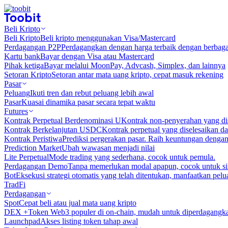
Beli Kripto
Beli Kripto
Beli kripto menggunakan Visa/Mastercard
Perdagangan P2P
Perdagangkan dengan harga terbaik dengan berbaga
Kartu bank
Bayar dengan Visa atau Mastercard
Pihak ketiga
Bayar melalui MoonPay, Advcash, Simplex, dan lainnya
Setoran Kripto
Setoran antar mata uang kripto, cepat masuk rekening
Pasar
Peluang
Ikuti tren dan rebut peluang lebih awal
Pasar
Kuasai dinamika pasar secara tepat waktu
Futures
Kontrak Perpetual Berdenominasi U
Kontrak non-penyerahan yang d
Kontrak Berkelanjutan USDC
Kontrak perpetual yang diselesaikan
Kontrak Peristiwa
Prediksi pergerakan pasar. Raih keuntungan denga
Prediction Market
Ubah wawasan menjadi nilai
Lite Perpetual
Mode trading yang sederhana, cocok untuk pemula.
Perdagangan Demo
Tanpa memerlukan modal apapun, cocok untuk sim
Bot
Eksekusi strategi otomatis yang telah ditentukan, manfaatkan peluan
TradFi
Perdagangan
Spot
Cepat beli atau jual mata uang kripto
DEX +
Token Web3 populer di on-chain, mudah untuk diperdagangk
Launchpad
Akses listing token tahap awal