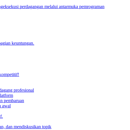
engeksekusi perdagangan melalui antarmuka pemrograman
bagian keuntungan.
kompetitif!
dagang profesional
latform
dan pembaruan
h awal
f.
an, dan mendiskusikan topik