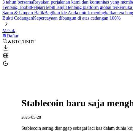
3 tahun bersama
Rayakan perjalanan kami dan komunitas yang mem
Tentang Toobit
Pelajari lebih lanjut tentang platform global terkemuk
Saran & Umpan Balik
Bagikan ide Anda untuk meningkatkan exchan
Bukti Cadangan
Kepercayaan dibangun di atas cadangan 100%
Masuk
Daftar
🔥BTC/USDT
Stablecoin baru saja meng
2026-05-28
Stablecoin sering dianggap sebagai laci kas dalam dunia k