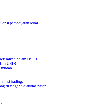
i opsi pembayaran lokal
iselesaikan dalam USDT
 dalam USDC
n mudah.
ulasi trading.
g di tengah volatilitas pasar.
an