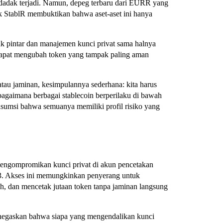
ndadak terjadi. Namun, depeg terbaru dari EURR yang
k StablR membuktikan bahwa aset-aset ini hanya
rak pintar dan manajemen kunci privat sama halnya
 dapat mengubah token yang tampak paling aman
atau jaminan, kesimpulannya sederhana: kita harus
 bagaimana berbagai stablecoin berperilaku di bawah
sumsi bahwa semuanya memiliki profil risiko yang
l mengompromikan kunci privat di akun pencetakan
3. Akses ini memungkinkan penyerang untuk
h, dan mencetak jutaan token tanpa jaminan langsung
menegaskan bahwa siapa yang mengendalikan kunci