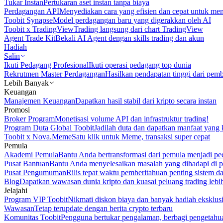
Tukar Instan
Pertukaran aset instan tanpa biaya
Perdagangan API
Menyediakan cara yang efisien dan cepat untuk m
Toobit Synapse
Model perdagangan baru yang digerakkan oleh AI
Toobit x TradingView
Trading langsung dari chart TradingView
Agent Trade Kit
Bekali AI Agent dengan skills trading dan akun
Hadiah
Salin
Ikuti Pedagang Profesional
Ikuti operasi pedagang top dunia
Rekrutmen Master Perdagangan
Hasilkan pendapatan tinggi dari pem
Lebih Banyak
Keuangan
Manajemen Keuangan
Dapatkan hasil stabil dari kripto secara instan
Promosi
Broker Program
Monetisasi volume API dan infrastruktur trading!
Program Duta Global Toobit
Jadilah duta dan dapatkan manfaat yang 
Toobit x Nova.Meme
Satu klik untuk Meme, transaksi super cepat
Pemula
Akademi Pemula
Bantu Anda bertransformasi dari pemula menjadi pe
Pusat Bantuan
Bantu Anda menyelesaikan masalah yang dihadapi di p
Pusat Pengumuman
Rilis tepat waktu pemberitahuan penting sistem 
Blog
Dapatkan wawasan dunia kripto dan kuasai peluang trading lebi
Jelajahi
Program VIP Toobit
Nikmati diskon biaya dan banyak hadiah eksklusi
Wawasan
Tetap terupdate dengan berita crypto terbaru
Komunitas Toobit
Pengguna bertukar pengalaman, berbagi pengetahu