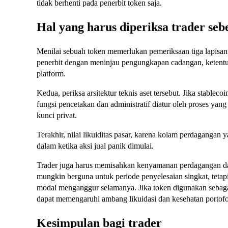
tidak berhenti pada penerbit token saja.
Hal yang harus diperiksa trader se
Menilai sebuah token memerlukan pemeriksaan tiga lapisa
penerbit dengan meninjau pengungkapan cadangan, ketentuan
platform.
Kedua, periksa arsitektur teknis aset tersebut. Jika stablec
fungsi pencetakan dan administratif diatur oleh proses yang 
kunci privat.
Terakhir, nilai likuiditas pasar, karena kolam perdaganga
dalam ketika aksi jual panik dimulai.
Trader juga harus memisahkan kenyamanan perdagangan da
mungkin berguna untuk periode penyelesaian singkat, tetapi
modal menganggur selamanya. Jika token digunakan sebagai
dapat memengaruhi ambang likuidasi dan kesehatan portofo
Kesimpulan bagi trader