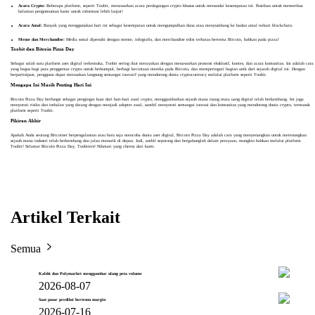
Acara Crypto:
Beberapa platform, seperti Toobit, menawarkan acara perdagangan crypto khusus untuk menandai kesempatan ini. Pastikan untuk memeriksa
halaman pengumuman kami untuk informasi lebih lanjut!
Acara Amal:
Banyak yang menggunakan hari ini sebagai kesempatan untuk mengumpulkan dana atau menyumbang ke badan amal terkait blockchain.
Meme dan Merchandise:
Media sosial dipenuhi dengan meme, infografis, dan merchandise edisi terbatas bertema Bitcoin, bahkan pada pizza!
Toobit dan Bitcoin Pizza Day
Sebagai salah satu platform aset digital terkemuka, Toobit sering ikut merayakan dengan menawarkan promosi eksklusif, kontes, dan acara komunitas. Ini adalah cara
yang bagus bagi para penggemar crypto untuk berkumpul, berbagi kecintaan mereka pada Bitcoin, dan memperingati bagian unik dari sejarah digital ini. Dengan
berpartisipasi, pengguna dapat merasakan langsung semangat inovatif yang mendorong dunia cryptocurrency melalui platform seperti Toobit.
Mengapa Ini Masih Penting Hari Ini
Bitcoin Pizza Day berfungsi sebagai pengingat kuat dari hari-hari awal crypto, menggambarkan sejauh mana ruang mata uang digital telah berkembang. Ini juga
menyoroti risiko dan imbalan yang datang dengan menjadi adopter awal, sambil menyoroti semangat inovasi dan komunitas yang mendorong dunia crypto, termasuk
platform seperti Toobit.
Pikiran Akhir
Apakah Anda seorang Bitcoiner berpengalaman atau baru saja mencoba dunia aset digital, Bitcoin Pizza Day adalah cara yang menyenangkan untuk merenungkan
sejauh mana industri telah berkembang dan jalan menarik di depan. Jadi, ambil sepotong dan bergabunglah dalam perayaan, mungkin bahkan melalui platform
Toobit! Selamat Bitcoin Pizza Day, Toobiters! Nikmati yang cheesy dari kami.
Artikel Terkait
Semua
Kalshi dan Polymarket menggambar ulang peta volume
2026-08-07
Saat pasar prediksi bertemu margin
2026-07-16