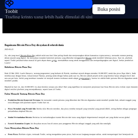
Buka posisi
Toobit
Trading kripto yang lebih baik dimulai di sini
Bagaimana Bitcoin Pizza Day dirayakan di seluruh dunia
2025-05-23
Za, ada yang mau?
Bitcoin Pizza Day
adalah salah satu hari libur paling ikonik dan menyenangkan dalam komunitas cryptocurrency, menandai momen penting
dalam sejarah uang digital. Ini merayakan transaksi komersial pertama yang diketahui menggunakan
Bitcoin
untuk membeli beberapa pizza. Saat ini, platform
seperti Toobit perlahan-lahan muncul di garis depan dunia
crypto
, memudahkan orang untuk menggunakan dan memperdagangkan aset digital, berkat pembelian
Laszlo!
Kelahiran Bitcoin Pizza Day
Pada 22 Mei 2010, Laszlo Hanyecz, seorang programmer yang berbasis di Florida, membuat sejarah dengan menukar 10.000 BTC untuk dua pizza Papa John’s. Anda
membacanya dengan benar, teman-teman! Namun, penting untuk diingat bahwa pada saat itu, Bitcoin adalah proyek niche yang bernilai hanya sebagian kecil dari
satu sen per koin. Inilah yang membuat transaksi ini menjadi momen terobosan untuk adopsi
cryptocurrency
, karena ini adalah bukti pertama Bitcoin digunakan untuk
membeli produk.
Majulah ke hari ini, dan 10.000 BTC itu akan bernilai ratusan juta dolar! Hari yang signifikan ini menyoroti perjalanan luar biasa Bitcoin serta evolusi cepat ekonomi
digital melalui platform yang mewujudkannya, seperti kami di Toobit.
Fakta Menarik Tentang Bitcoin Pizza Day
Pembelian Bitcoin Komersial Pertama:
Ini menandai contoh pertama yang diketahui dari Bitcoin digunakan untuk membeli produk fisik, sebuah tonggak yang
terus dibangun oleh platform seperti Toobit hari ini.
Pizza Termahal yang Pernah Ada:
Ketika nilai Bitcoin meroket, dua pizza tersebut menjadi yang termahal yang pernah dibeli, sering disebut sebagai pengingat
pertumbuhan eksplosif Bitcoin.
Simbol Pertumbuhan Bitcoin:
Peristiwa ini melambangkan transisi Bitcoin dari mata uang digital eksperimental menjadi aset yang diakui secara global.
Favorit Komunitas Crypto:
Ini dirayakan secara luas di antara para penggemar Bitcoin sebagai tonggak yang unik dan nostalgik.
Cara Merayakan Bitcoin Pizza Day
Pesta Pizza:
Platform crypto, termasuk Toobit, sering mengadakan pesta pizza, baik secara langsung maupun online, untuk memperingati hari bersejarah ini