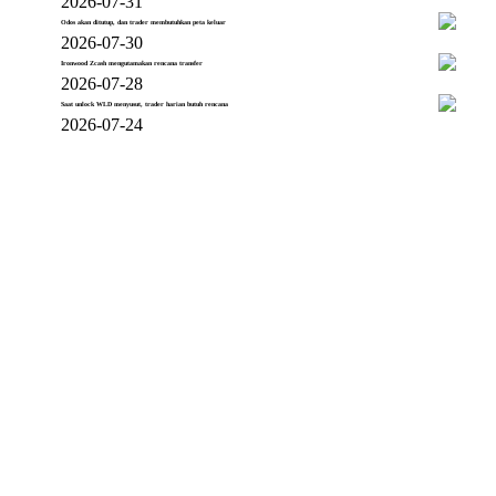
2026-07-31
Odos akan ditutup, dan trader membutuhkan peta keluar
2026-07-30
Ironwood Zcash mengutamakan rencana transfer
2026-07-28
Saat unlock WLD menyusut, trader harian butuh rencana
2026-07-24