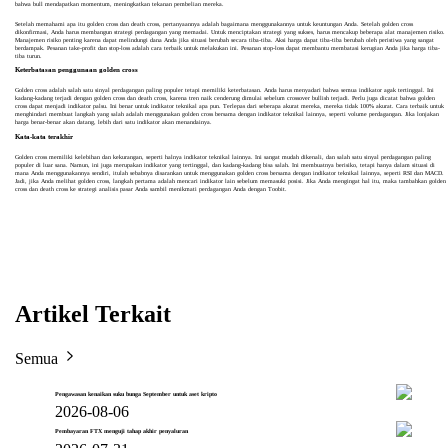
bahwa bull mendapatkan momentum, meningkatkan tekanan pembelian mereka.
Setelah memahami apa itu golden cross dan death cross, pertanyaannya adalah bagaimana menggunakannya untuk keuntungan Anda. Setelah golden cross
dikonfirmasi, Anda harus membangun strategi perdagangan yang memadai. Untuk menciptakan strategi yang sukses, harus mencakup beberapa alat manajemen risiko.
Manajemen risiko penting karena dapat melindungi dana Anda jika situasi berubah secara tiba-tiba. Aksi harga dapat tiba-tiba berubah oleh peristiwa yang sangat
berdampak. Pesanan take-profit dan stop-loss
adalah cara terbaik untuk melakukan ini. Pesanan stop-loss dapat membantu membatasi kerugian Anda jika harga tiba-
tiba turun.
Keterbatasan penggunaan golden cross
Golden cross adalah salah satu sinyal perdagangan paling populer tetapi memiliki keterbatasan. Anda harus menyadari bahwa semua indikator agak tertinggal. Ini
kadang-kadang terjadi dengan golden cross dan death cross, karena tren naik cenderung dimulai sebelum crossover bullish terjadi. Perlu juga dicatat bahwa golden
cross dapat menjadi indikator palsu. Ini benar untuk indikator teknikal apa pun. Terlepas dari seberapa akurat mereka, mereka tidak 100% akurat. Cara terbaik untuk
menghindari membuat langkah yang salah adalah menggunakan golden cross bersama dengan indikator teknikal lainnya, seperti volume perdagangan. Jika lonjakan
harga benar-benar akan datang, lebih dari satu indikator akan menandainya.
Kata-kata terakhir
Golden cross memiliki kelebihan dan kekurangan, seperti halnya indikator teknikal lainnya. Ini sangat mudah dikenali, dan salah satu sinyal perdagangan paling
populer di luar sana. Namun, ini juga merupakan indikator yang tertinggal, dan kadang-kadang bisa salah. Ini membuatnya berisiko, tetapi hanya dalam situasi di
mana Anda menggunakannya sendiri, itulah sebabnya disarankan untuk menggunakan golden cross bersama dengan indikator teknikal lainnya, seperti RSI dan MACD.
Jadi, jika Anda melihat golden cross, langkah pertama adalah mencari indikator lain sebelum memasuki posisi. Jika Anda mengingat hal itu, maka tambahkan golden
cross dan death cross ke strategi analisis pasar Anda sambil menikmati perdagangan Anda dengan Toobit.
Artikel Terkait
Semua
Pengawasan kenaikan suku bunga September untuk aset kripto
2026-08-06
Pembayaran FTX menguji tahap akhir penyaluran