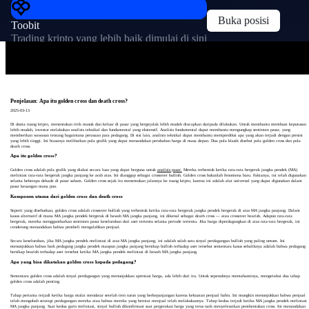
Buka posisi
Toobit
Trading kripto yang lebih baik dimulai di sini
Penjelasan: Apa itu golden cross dan death cross?
2025-03-13
Di dunia ruang kripto, menentukan titik masuk dan keluar di pasar yang bergejolak lebih mudah diucapkan daripada dilakukan. Untuk membantu membuat keputusan
lebih mudah, investor melakukan analisis teknikal dan fundamental yang ekstensif. Analisis fundamental dapat membantu mengungkap sentimen pasar, yang
memberikan wawasan tentang bagaimana perasaan para pedagang. Di sisi lain, analisis teknikal dapat membantu memprediksi apa yang akan terjadi dengan presisi
yang lebih tinggi. Ini biasanya melibatkan pola grafik yang dapat menandakan perubahan harga di masa depan. Dua pola klasik disebut pola golden cross dan pola
death cross.
Apa itu golden cross?
Golden cross adalah pola grafik yang diakui secara luas yang dapat berguna untuk
analisis pasar.
Mereka terbentuk ketika rata-rata bergerak jangka pendek (MA)
melintasi rata-rata bergerak jangka panjang ke arah atas. Ini dianggap sebagai crossover bullish. Golden cross bukanlah fenomena baru. Faktanya, ini telah digunakan
selama beberapa dekade di pasar saham. Golden cross sejak itu menemukan jalannya ke ruang kripto, karena ini adalah alat universal yang dapat digunakan dalam
pasar keuangan mana pun.
Komponen utama dari golden cross dan death cross
Seperti yang disebutkan, golden cross adalah crossover bullish yang terbentuk ketika rata-rata bergerak jangka pendek bergerak di atas MA jangka panjang. Dalam
kasus alternatif di mana MA jangka pendek bergerak di bawah MA jangka panjang, ini dikenal sebagai death cross — atau crossover bearish. Adapun rata-rata
bergerak, mereka menggambarkan sentimen pasar keseluruhan dari aset tertentu selama periode tertentu. Jika harga diperdagangkan di atas rata-rata bergerak, ini
cenderung menandakan bahwa pembeli mengalahkan penjual.
Secara keseluruhan, jika MA jangka pendek melintasi di atas MA jangka panjang, ini adalah salah satu sinyal perdagangan bullish yang paling umum. Ini
menunjukkan bahwa baik pedagang jangka pendek maupun jangka panjang bersikap bullish terhadap aset tersebut sementara kasus sebaliknya adalah bahwa pedagang
bersikap bearish terhadap aset tersebut ketika MA jangka pendek melintasi di bawah MA jangka panjang.
Apa yang bisa dikatakan golden cross kepada pedagang?
Sementara golden cross adalah sinyal perdagangan yang menunjukkan apresiasi harga, ada lebih dari itu. Untuk sepenuhnya memahaminya, mengetahui dua tahap
golden cross adalah penting.
Tahap pertama terjadi ketika harga mulai mendatar setelah tren turun yang berkepanjangan karena kekuatan penjual habis. Ini mungkin menunjukkan bahwa penjual
telah mengubah strategi perdagangan mereka atau bahwa mereka yang berniat menjual telah melakukannya. Tahap kedua terjadi ketika MA jangka pendek melintasi
MA jangka panjang. Saat kedua garis melintasi, sinyal bullish dikonfirmasi saat pergerakan harga yang terus naik menyelesaikan pembentukan cross. Ini menandakan