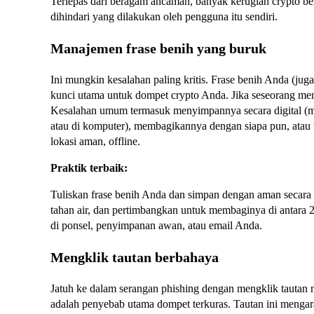
Terlepas dari beragam ancaman, banyak kerugian crypto be
dihindari yang dilakukan oleh pengguna itu sendiri.
Manajemen frase benih yang buruk
Ini mungkin kesalahan paling kritis. Frase benih Anda (jug
kunci utama untuk dompet crypto Anda. Jika seseorang me
Kesalahan umum termasuk menyimpannya secara digital (m
atau di komputer), membagikannya dengan siapa pun, atau
lokasi aman, offline.
Praktik terbaik:
Tuliskan frase benih Anda dan simpan dengan aman secara
tahan air, dan pertimbangkan untuk membaginya di antara 
di ponsel, penyimpanan awan, atau email Anda.
Mengklik tautan berbahaya
Jatuh ke dalam serangan phishing dengan mengklik tautan m
adalah penyebab utama dompet terkuras. Tautan ini mengar