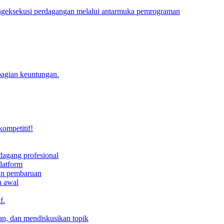
engeksekusi perdagangan melalui antarmuka pemrograman
bagian keuntungan.
kompetitif!
dagang profesional
latform
dan pembaruan
h awal
f.
an, dan mendiskusikan topik