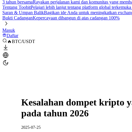
3 tahun bersama
Rayakan perjalanan kami dan komunitas yang mem
Tentang Toobit
Pelajari lebih lanjut tentang platform global terkemuk
Saran & Umpan Balik
Bagikan ide Anda untuk meningkatkan exchan
Bukti Cadangan
Kepercayaan dibangun di atas cadangan 100%
Masuk
Daftar
🔥BTC/USDT
Kesalahan dompet kripto y
pada tahun 2026
2025-07-25