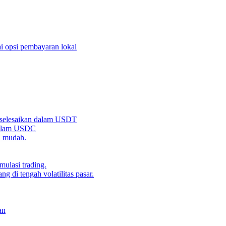
i opsi pembayaran lokal
iselesaikan dalam USDT
 dalam USDC
n mudah.
ulasi trading.
g di tengah volatilitas pasar.
an