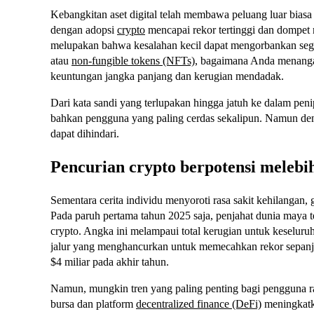
Kebangkitan aset digital telah membawa peluang luar biasa
dengan adopsi
crypto
mencapai rekor tertinggi dan dompet
melupakan bahwa kesalahan kecil dapat mengorbankan se
atau
non-fungible tokens (NFTs)
, bagaimana Anda menangan
keuntungan jangka panjang dan kerugian mendadak.
Dari kata sandi yang terlupakan hingga jatuh ke dalam pe
bahkan pengguna yang paling cerdas sekalipun. Namun de
dapat dihindari.
Pencurian crypto berpotensi melebih
Sementara cerita individu menyoroti rasa sakit kehilanga
Pada paruh pertama tahun 2025 saja, penjahat dunia maya te
crypto. Angka ini melampaui total kerugian untuk keselu
jalur yang menghancurkan untuk memecahkan rekor sepanja
$4 miliar pada akhir tahun.
Namun, mungkin tren yang paling penting bagi pengguna ra
bursa dan platform
decentralized finance (DeFi)
meningkatka