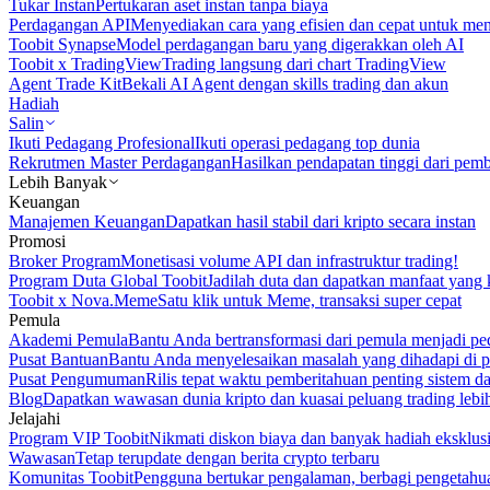
Tukar Instan
Pertukaran aset instan tanpa biaya
Perdagangan API
Menyediakan cara yang efisien dan cepat untuk m
Toobit Synapse
Model perdagangan baru yang digerakkan oleh AI
Toobit x TradingView
Trading langsung dari chart TradingView
Agent Trade Kit
Bekali AI Agent dengan skills trading dan akun
Hadiah
Salin
Ikuti Pedagang Profesional
Ikuti operasi pedagang top dunia
Rekrutmen Master Perdagangan
Hasilkan pendapatan tinggi dari pem
Lebih Banyak
Keuangan
Manajemen Keuangan
Dapatkan hasil stabil dari kripto secara instan
Promosi
Broker Program
Monetisasi volume API dan infrastruktur trading!
Program Duta Global Toobit
Jadilah duta dan dapatkan manfaat yang 
Toobit x Nova.Meme
Satu klik untuk Meme, transaksi super cepat
Pemula
Akademi Pemula
Bantu Anda bertransformasi dari pemula menjadi pe
Pusat Bantuan
Bantu Anda menyelesaikan masalah yang dihadapi di p
Pusat Pengumuman
Rilis tepat waktu pemberitahuan penting sistem 
Blog
Dapatkan wawasan dunia kripto dan kuasai peluang trading lebi
Jelajahi
Program VIP Toobit
Nikmati diskon biaya dan banyak hadiah eksklusi
Wawasan
Tetap terupdate dengan berita crypto terbaru
Komunitas Toobit
Pengguna bertukar pengalaman, berbagi pengetahu