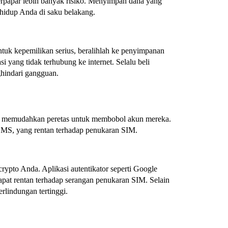
terpapar lebih banyak risiko. Menyimpan dana yang
hidup Anda di saku belakang.
ntuk kepemilikan serius, beralihlah ke penyimpanan
i yang tidak terhubung ke internet. Selalu beli
ghindari gangguan.
a memudahkan peretas untuk membobol akun mereka.
 SMS, yang rentan terhadap penukaran SIM.
rypto Anda. Aplikasi autentikator seperti Google
apat rentan terhadap serangan penukaran SIM. Selain
rlindungan tertinggi.