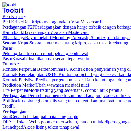
Beli Kripto
Beli Kripto
Beli kripto menggunakan Visa/Mastercard
Perdagangan P2P
Perdagangkan dengan harga terbaik dengan berbaga
Kartu bank
Bayar dengan Visa atau Mastercard
Pihak ketiga
Bayar melalui MoonPay, Advcash, Simplex, dan lainnya
Setoran Kripto
Setoran antar mata uang kripto, cepat masuk rekening
Pasar
Peluang
Ikuti tren dan rebut peluang lebih awal
Pasar
Kuasai dinamika pasar secara tepat waktu
Futures
Kontrak Perpetual Berdenominasi U
Kontrak non-penyerahan yang d
Kontrak Berkelanjutan USDC
Kontrak perpetual yang diselesaikan
Kontrak Peristiwa
Prediksi pergerakan pasar. Raih keuntungan denga
Prediction Market
Ubah wawasan menjadi nilai
Lite Perpetual
Mode trading yang sederhana, cocok untuk pemula.
Perdagangan Demo
Tanpa memerlukan modal apapun, cocok untuk sim
Bot
Eksekusi strategi otomatis yang telah ditentukan, manfaatkan peluan
TradFi
Perdagangan
Spot
Cepat beli atau jual mata uang kripto
DEX +
Token Web3 populer di on-chain, mudah untuk diperdagangk
Launchpad
Akses listing token tahap awal