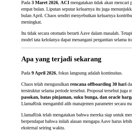
Pada
3 Maret 2026
,
ACI
mengatakan tidak akan mencari 
empat bulan. Liputan seputar keluarnya itu juga menunju
bulan April. Chaos sendiri menyebutkan keluarnya kontribu
meningkat.
Itu tidak secara otomatis berarti Aave dalam masalah. Teta
model tata kelolanya dapat menangani pergantian selama tran
Apa yang terjadi sekarang
Pada
9 April 2026
, fokus langsung adalah kontinuitas.
Chaos telah mengusulkan
rencana offboarding 30 hari
da
terstruktur selama periode tersebut. Proposal tersebut jug
pasokan, batas pinjaman, suku bunga, dan oracle harg
LlamaRisk mengambil alih manajemen parameter secara ma
LlamaRisk telah mengatakan bahwa mereka siap untuk men
berpendapat bahwa inilah alasan mengapa Aave harus lebih
eksternal seiring waktu.