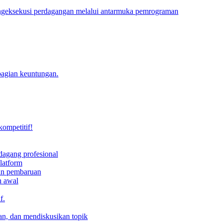
engeksekusi perdagangan melalui antarmuka pemrograman
bagian keuntungan.
kompetitif!
dagang profesional
latform
dan pembaruan
h awal
f.
an, dan mendiskusikan topik