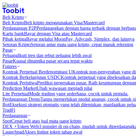
Beli Kripto
Beli Kripto
Beli kripto menggunakan Visa/Mastercard
Perdagangan P2P
Perdagangkan dengan harga terbaik dengan berbaga
Kartu bank
Bayar dengan Visa atau Mastercard
Pihak ketiga
Bayar melalui MoonPay, Advcash, Simplex, dan lainnya
Setoran Kripto
Setoran antar mata uang kripto, cepat masuk rekening
Pasar
Peluang
Ikuti tren dan rebut peluang lebih awal
Pasar
Kuasai dinamika pasar secara tepat waktu
Futures
Kontrak Perpetual Berdenominasi U
Kontrak non-penyerahan yang d
Kontrak Berkelanjutan USDC
Kontrak perpetual yang diselesaikan
Kontrak Peristiwa
Prediksi pergerakan pasar. Raih keuntungan denga
Prediction Market
Ubah wawasan menjadi nilai
Lite Perpetual
Mode trading yang sederhana, cocok untuk pemula.
Perdagangan Demo
Tanpa memerlukan modal apapun, cocok untuk sim
Bot
Eksekusi strategi otomatis yang telah ditentukan, manfaatkan peluan
TradFi
Perdagangan
Spot
Cepat beli atau jual mata uang kripto
DEX +
Token Web3 populer di on-chain, mudah untuk diperdagangk
Launchpad
Akses listing token tahap awal