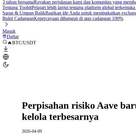
3 tahun bersama
Rayakan perjalanan kami dan komunitas yang mem
Tentang Toobit
Pelajari lebih lanjut tentang platform global terkemuk
Saran & Umpan Balik
Bagikan ide Anda untuk meningkatkan exchan
Bukti Cadangan
Kepercayaan dibangun di atas cadangan 100%
Masuk
Daftar
🔥BTC/USDT
Perpisahan risiko Aave bar
kelola terbesarnya
2026-04-09