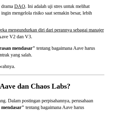
r drama
DAO
. Ini adalah uji stres untuk melihat
ingin mengelola risiko saat semakin besar, lebih
 mengundurkan diri dari perannya sebagai manajer
i Aave V2 dan V3.
arasan mendasar"
tentang bagaimana Aave harus
trak yang salah.
awahnya.
 Aave dan Chaos Labs?
ang. Dalam postingan perpisahannya, perusahaan
n mendasar"
tentang bagaimana Aave harus