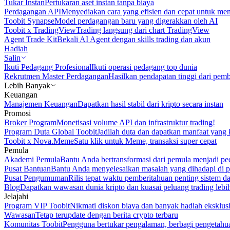
Tukar Instan
Pertukaran aset instan tanpa biaya
Perdagangan API
Menyediakan cara yang efisien dan cepat untuk m
Toobit Synapse
Model perdagangan baru yang digerakkan oleh AI
Toobit x TradingView
Trading langsung dari chart TradingView
Agent Trade Kit
Bekali AI Agent dengan skills trading dan akun
Hadiah
Salin
Ikuti Pedagang Profesional
Ikuti operasi pedagang top dunia
Rekrutmen Master Perdagangan
Hasilkan pendapatan tinggi dari pem
Lebih Banyak
Keuangan
Manajemen Keuangan
Dapatkan hasil stabil dari kripto secara instan
Promosi
Broker Program
Monetisasi volume API dan infrastruktur trading!
Program Duta Global Toobit
Jadilah duta dan dapatkan manfaat yang 
Toobit x Nova.Meme
Satu klik untuk Meme, transaksi super cepat
Pemula
Akademi Pemula
Bantu Anda bertransformasi dari pemula menjadi pe
Pusat Bantuan
Bantu Anda menyelesaikan masalah yang dihadapi di p
Pusat Pengumuman
Rilis tepat waktu pemberitahuan penting sistem 
Blog
Dapatkan wawasan dunia kripto dan kuasai peluang trading lebi
Jelajahi
Program VIP Toobit
Nikmati diskon biaya dan banyak hadiah eksklusi
Wawasan
Tetap terupdate dengan berita crypto terbaru
Komunitas Toobit
Pengguna bertukar pengalaman, berbagi pengetahu