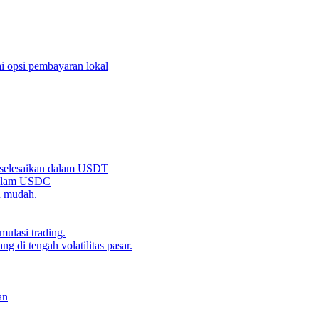
i opsi pembayaran lokal
iselesaikan dalam USDT
 dalam USDC
n mudah.
ulasi trading.
g di tengah volatilitas pasar.
an