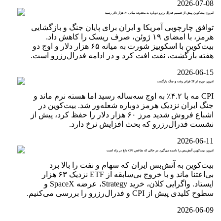
2026-07-08
امروز: بیت‌کوین پیش از تصمیم فدرال رزرو دوباره به محدوده میانی ۶۰ هزار دلار رسید
توافق چارچوبی آمریکا و ایران برای پایان جنگ و بازگشایی
هرمز، با امضای ۱۹ ژوئن، صرف ریسک را کاهش داد.
بیت‌کوین با اسکوییز شورت به میانه ۶۵ هزار دلار و اوج دو
هفته بازگشت، نفت افت کرد و در ادامه فدرال‌رزرو است.
2026-06-15
امروز: تورم از ۴٪ فراتر رفت و جنگ بازگشت
CPI مه با ۴.۲٪ به اوج سه‌ساله رسید اما هسته نرم ماند و
جنگ ایران نزدیک هرمز دوباره شعله‌ور شد. بیت‌کوین در
اشباع فروش شدید مرز ۶۰ هزار دلار را حفظ کرد، پیش از
نشست فدرال‌رزرو که بحث افزایش نرخ دارد.
2026-06-11
امروز: بیت‌کوین آتش‌بس را نادیده می‌گیرد در حالی که شاخص CPI داغ در راه است
بیت‌کوین به آتش‌بس ایران که سهام و نفت را بالا برد
بی‌اعتنا ماند و با خروج بی‌سابقه از ETF نزدیک ۶۳ هزار
ایستاد. واگرایی کلان، خرید Strategy، عرضه SpaceX و
سطوح کلیدی پیش از CPI و فدرال‌رزرو را بررسی می‌کنیم.
2026-06-09