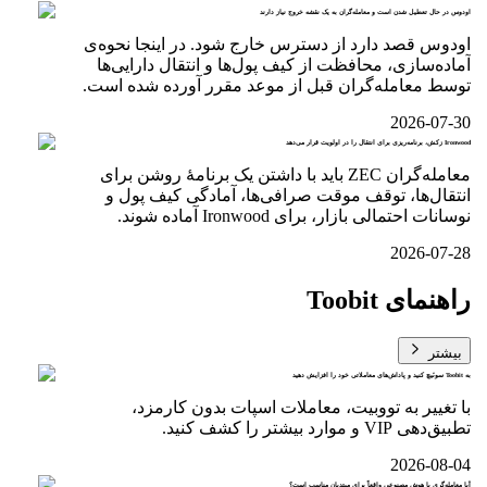
اودوس در حال تعطیل شدن است و معامله‌گران به یک نقشه خروج نیاز دارند
اودوس قصد دارد از دسترس خارج شود. در اینجا نحوه‌ی
آماده‌سازی، محافظت از کیف پول‌ها و انتقال دارایی‌ها
توسط معامله‌گران قبل از موعد مقرر آورده شده است.
2026-07-30
Ironwood زکش، برنامه‌ریزی برای انتقال را در اولویت قرار می‌دهد
معامله‌گران ZEC باید با داشتن یک برنامهٔ روشن برای
انتقال‌ها، توقف موقت صرافی‌ها، آمادگی کیف پول و
نوسانات احتمالی بازار، برای Ironwood آماده شوند.
2026-07-28
راهنمای Toobit
بیشتر
به Toobit سوئیچ کنید و پاداش‌های معاملاتی خود را افزایش دهید
با تغییر به تووبیت، معاملات اسپات بدون کارمزد،
تطبیق‌دهی VIP و موارد بیشتر را کشف کنید.
2026-08-04
آیا معامله‌گری با هوش مصنوعی واقعاً برای مبتدیان مناسب است؟