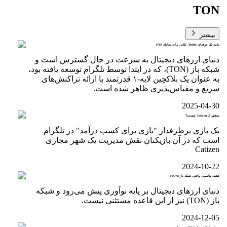
TON
بیشتر
مانند یک حرفه‌ای Toobit: نکاتی برای معامله TON
دنیای ارزهای دیجیتال به سرعت در حال گسترش است و
شبکه باز (TON)، که در ابتدا توسط تلگرام توسعه یافته بود،
به عنوان یک بلاکچین لایه-۱ قدرتمند با ارائه تراکنش‌های
سریع و مقیاس‌پذیری ظاهر شده است.
2025-04-30
منظور از Catizen چیست؟
یک بازی پرطرفدار "بازی برای کسب درآمد" در تلگرام
است که در آن بازیکنان نقش مدیریت یک شهر مجازی
Catizen
2024-10-22
کشف پتانسیل واقعی شبکه باز (TON)
دنیای ارزهای دیجیتال بر پایه نوآوری پیش می‌رود و شبکه
باز (TON) نیز از این قاعده مستثنی نیست.
2024-12-05