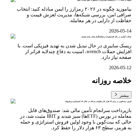
چگونه در سال ۲۰۲۶ دارایی‌های رمزارزی را به‌صورت ایمن مبادله کنیم
بیاموزید چگونه در ۲۰۲۶ رمزارز را ایمن مبادله کنید: انتخاب
صرافی امن، بررسی شبکه‌ها، مدیریت لغزش قیمت و
حفاظت از دارایی در هر معامله.
2026-05-14
حملات آچاری در حال افزایش‌اند و معامله‌گران هدف بعدی هستند
ریسک سایبری در حال تبدیل شدن به تهدید فیزیکی است. با
افزایش حملات wrench، امنیت به دفاع چندلایه فراتر از
صفحه نیاز دارد.
2026-05-12
خلاصه روزانه
بیشتر
امروز: بیت‌کوین در برابر ۶۳ هزار دلار مقاومت می‌کند در حالی که استراتژی می‌فروشد
بازپرداخت سرانجام تأمین مالی شد: صندوق‌های قابل
معامله در بورس (ETFها) سبز شدند و IBIT مثبت شد، در
حالی که بیت‌کوین با وجود اولین فروش استراتژی و حمله
به هرمز، سطح ۶۳ هزار دلار را حفظ کرد.