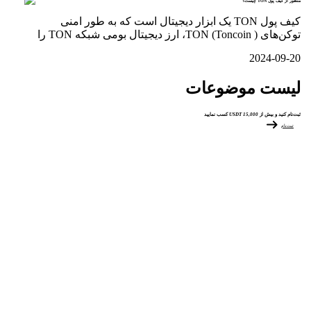
منظور از کیف پول TON چیست؟
کیف پول TON یک ابزار دیجیتال است که به طور امنی
توکن‌های TON (Toncoin )، ارز دیجیتال بومی شبکه TON را
2024-09-20
لیست موضوعات
ثبت‌نام کنید و بیش از
15,000 USDT
کسب نمایید
ثبت‌نام