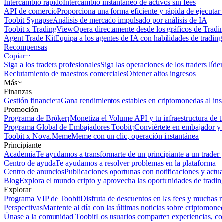
Intercambio rápido
Intercambio instantáneo de activos sin fees
API de comercio
Proporciona una forma eficiente y rápida de ejecutar 
Toobit Synapse
Análisis de mercado impulsado por análisis de IA
Toobit x TradingView
Opera directamente desde los gráficos de Trad
Agent Trade Kit
Equipa a los agentes de IA con habilidades de trading
Recompensas
Copiar
Siga a los traders profesionales
Siga las operaciones de los traders líd
Reclutamiento de maestros comerciales
Obtener altos ingresos
Más
Finanzas
Gestión financiera
Gana rendimientos estables en criptomonedas al ins
Promoción
Programa de Bróker
¡Monetiza el Volume API y tu infraestructura de t
Programa Global de Embajadores Toobit
¡Conviértete en embajador y 
Toobit x Nova.Meme
Meme con un clic, operación instantánea
Principiante
Academia
Te ayudamos a transformarte de un principiante a un trader 
Centro de ayuda
Te ayudamos a resolver problemas en la plataforma
Centro de anuncios
Publicaciones oportunas con notificaciones y actua
Blog
Explora el mundo cripto y aprovecha las oportunidades de tradin
Explorar
Programa VIP de Toobit
Disfruta de descuentos en las fees y muchas 
Perspectivas
Mantente al día con las últimas noticias sobre criptomone
Únase a la comunidad Toobit
Los usuarios comparten experiencias, c