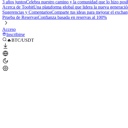
3 años juntos
Celebra nuestro camino y la comunidad que lo hizo posi
Acerca de Toobit
Una plataforma global que lidera la nueva generació
Sugerencias y Comentarios
Comparte tus ideas para mejorar el excha
Prueba de Reservas
Confianza basada en reservas al 100%
Acceso
Inscribirse
🔥BTC/USDT