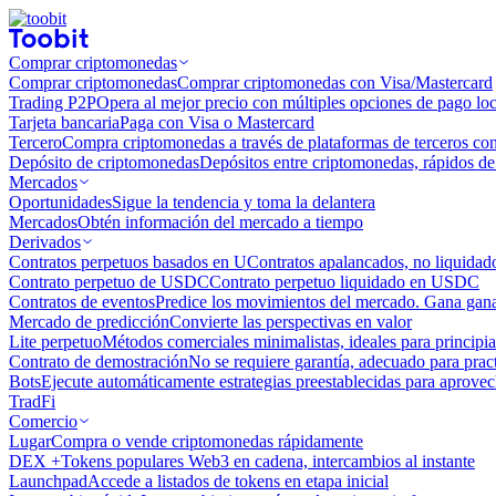
Comprar criptomonedas
Comprar criptomonedas
Comprar criptomonedas con Visa/Mastercard
Trading P2P
Opera al mejor precio con múltiples opciones de pago loc
Tarjeta bancaria
Paga con Visa o Mastercard
Tercero
Compra criptomonedas a través de plataformas de terceros co
Depósito de criptomonedas
Depósitos entre criptomonedas, rápidos de 
Mercados
Oportunidades
Sigue la tendencia y toma la delantera
Mercados
Obtén información del mercado a tiempo
Derivados
Contratos perpetuos basados ​​en U
Contratos apalancados, no liquida
Contrato perpetuo de USDC
Contrato perpetuo liquidado en USDC
Contratos de eventos
Predice los movimientos del mercado. Gana ganan
Mercado de predicción
Convierte las perspectivas en valor
Lite perpetuo
Métodos comerciales minimalistas, ideales para principia
Contrato de demostración
No se requiere garantía, adecuado para pract
Bots
Ejecute automáticamente estrategias preestablecidas para aprovec
TradFi
Comercio
Lugar
Compra o vende criptomonedas rápidamente
DEX +
Tokens populares Web3 en cadena, intercambios al instante
Launchpad
Accede a listados de tokens en etapa inicial