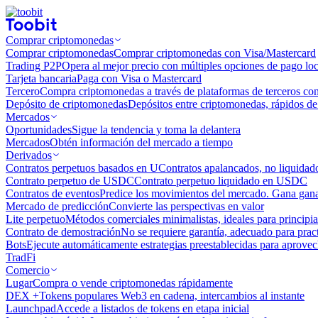
Comprar criptomonedas
Comprar criptomonedas
Comprar criptomonedas con Visa/Mastercard
Trading P2P
Opera al mejor precio con múltiples opciones de pago loc
Tarjeta bancaria
Paga con Visa o Mastercard
Tercero
Compra criptomonedas a través de plataformas de terceros co
Depósito de criptomonedas
Depósitos entre criptomonedas, rápidos de 
Mercados
Oportunidades
Sigue la tendencia y toma la delantera
Mercados
Obtén información del mercado a tiempo
Derivados
Contratos perpetuos basados ​​en U
Contratos apalancados, no liquida
Contrato perpetuo de USDC
Contrato perpetuo liquidado en USDC
Contratos de eventos
Predice los movimientos del mercado. Gana ganan
Mercado de predicción
Convierte las perspectivas en valor
Lite perpetuo
Métodos comerciales minimalistas, ideales para principia
Contrato de demostración
No se requiere garantía, adecuado para pract
Bots
Ejecute automáticamente estrategias preestablecidas para aprovec
TradFi
Comercio
Lugar
Compra o vende criptomonedas rápidamente
DEX +
Tokens populares Web3 en cadena, intercambios al instante
Launchpad
Accede a listados de tokens en etapa inicial