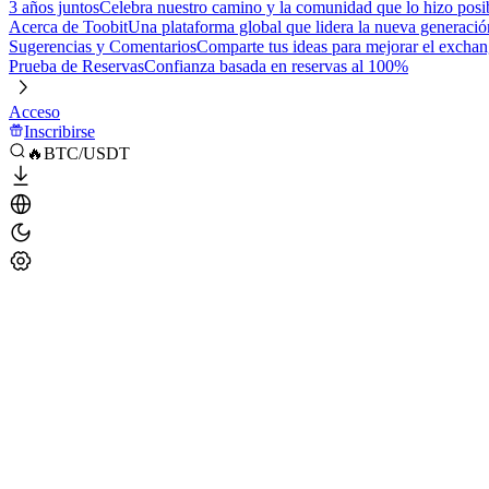
3 años juntos
Celebra nuestro camino y la comunidad que lo hizo posi
Acerca de Toobit
Una plataforma global que lidera la nueva generació
Sugerencias y Comentarios
Comparte tus ideas para mejorar el excha
Prueba de Reservas
Confianza basada en reservas al 100%
Acceso
Inscribirse
🔥BTC/USDT