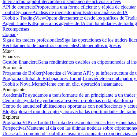
Intercambio rápido
Intercambio instantáneo de activos sin fees
API de comercio
Proporciona una forma eficiente y rápida de ejecutar 
Toobit Synapse
Análisis de mercado impulsado por análisis de IA
Toobit x TradingView
Opera directamente desde los gráficos de Trad
Agent Trade Kit
Equipa a los agentes de IA con habilidades de trading
Recompensas
Copiar
Siga a los traders profesionales
Siga las operaciones de los traders líd
Reclutamiento de maestros comerciales
Obtener altos ingresos
Más
Finanzas
Gestión financiera
Gana rendimientos estables en criptomonedas al ins
Promoción
Programa de Bróker
¡Monetiza el Volume API y tu infraestructura de t
Programa Global de Embajadores Toobit
¡Conviértete en embajador y 
Toobit x Nova.Meme
Meme con un clic, operación instantánea
Principiante
Academia
Te ayudamos a transformarte de un principiante a un trader 
Centro de ayuda
Te ayudamos a resolver problemas en la plataforma
Centro de anuncios
Publicaciones oportunas con notificaciones y actua
Blog
Explora el mundo cripto y aprovecha las oportunidades de tradin
Explorar
Programa VIP de Toobit
Disfruta de descuentos en las fees y muchas 
Perspectivas
Mantente al día con las últimas noticias sobre criptomone
Únase a la comunidad Toobit
Los usuarios comparten experiencias, c