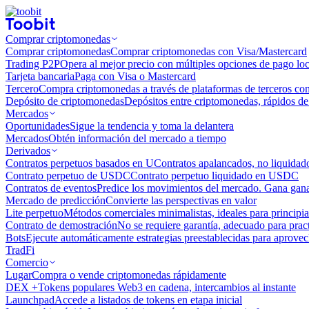
Comprar criptomonedas
Comprar criptomonedas
Comprar criptomonedas con Visa/Mastercard
Trading P2P
Opera al mejor precio con múltiples opciones de pago loc
Tarjeta bancaria
Paga con Visa o Mastercard
Tercero
Compra criptomonedas a través de plataformas de terceros co
Depósito de criptomonedas
Depósitos entre criptomonedas, rápidos de 
Mercados
Oportunidades
Sigue la tendencia y toma la delantera
Mercados
Obtén información del mercado a tiempo
Derivados
Contratos perpetuos basados ​​en U
Contratos apalancados, no liquida
Contrato perpetuo de USDC
Contrato perpetuo liquidado en USDC
Contratos de eventos
Predice los movimientos del mercado. Gana ganan
Mercado de predicción
Convierte las perspectivas en valor
Lite perpetuo
Métodos comerciales minimalistas, ideales para principia
Contrato de demostración
No se requiere garantía, adecuado para pract
Bots
Ejecute automáticamente estrategias preestablecidas para aprovec
TradFi
Comercio
Lugar
Compra o vende criptomonedas rápidamente
DEX +
Tokens populares Web3 en cadena, intercambios al instante
Launchpad
Accede a listados de tokens en etapa inicial