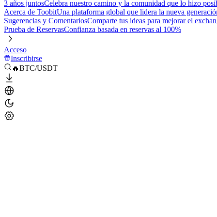
3 años juntos
Celebra nuestro camino y la comunidad que lo hizo posi
Acerca de Toobit
Una plataforma global que lidera la nueva generació
Sugerencias y Comentarios
Comparte tus ideas para mejorar el excha
Prueba de Reservas
Confianza basada en reservas al 100%
Acceso
Inscribirse
🔥BTC/USDT