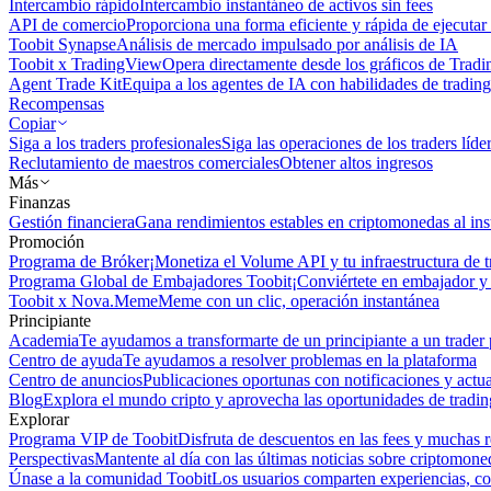
Intercambio rápido
Intercambio instantáneo de activos sin fees
API de comercio
Proporciona una forma eficiente y rápida de ejecutar 
Toobit Synapse
Análisis de mercado impulsado por análisis de IA
Toobit x TradingView
Opera directamente desde los gráficos de Trad
Agent Trade Kit
Equipa a los agentes de IA con habilidades de trading
Recompensas
Copiar
Siga a los traders profesionales
Siga las operaciones de los traders líd
Reclutamiento de maestros comerciales
Obtener altos ingresos
Más
Finanzas
Gestión financiera
Gana rendimientos estables en criptomonedas al ins
Promoción
Programa de Bróker
¡Monetiza el Volume API y tu infraestructura de t
Programa Global de Embajadores Toobit
¡Conviértete en embajador y 
Toobit x Nova.Meme
Meme con un clic, operación instantánea
Principiante
Academia
Te ayudamos a transformarte de un principiante a un trader 
Centro de ayuda
Te ayudamos a resolver problemas en la plataforma
Centro de anuncios
Publicaciones oportunas con notificaciones y actua
Blog
Explora el mundo cripto y aprovecha las oportunidades de tradin
Explorar
Programa VIP de Toobit
Disfruta de descuentos en las fees y muchas 
Perspectivas
Mantente al día con las últimas noticias sobre criptomone
Únase a la comunidad Toobit
Los usuarios comparten experiencias, c